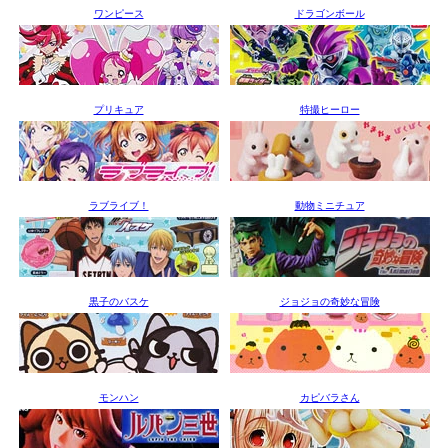
ワンピース
ドラゴンボール
プリキュア
特撮ヒーロー
ラブライブ！
動物ミニチュア
黒子のバスケ
ジョジョの奇妙な冒険
モンハン
カピバラさん