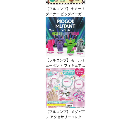
【フルコンプ】 ヤミー！
ダイナー ビッグバーガー
マスコット 【全4種セッ
ト】 アオホップ Yumm
y！ Diner グッズ ガチャ
ガチャ カプセルトイ 即
納 在庫品 送料無料 追跡
あり
【フルコンプ】 モールミ
ュータント フィギュアコ
レクション Vol.4 ニュー
ジェネレーションズ 【全
4種セット】 ケンエレフ
ァント MOGOL MUTANT
NEW GENERATIONS グ
ッズ フィギュア ガチャ
ガチャ カプセルトイ 即
納 在庫品 送料無料 追跡
【フルコンプ】 メゾピア
あり
ノ アクセサリーコレクシ
ョン 【全5種セット】 ト
イズスピリッツ Mezzo P