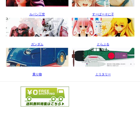
ルパン三世
すーぱーそに子
ガンダム
とらぶる
乗り物
ミリタリー