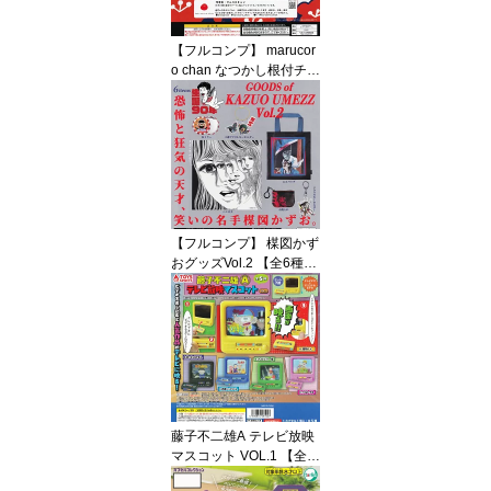
【フルコンプ】 marucor
o chan なつかし根付チャ
ーム 【全5種セット】 ベ
ネリック マルコロチャン
動物 猫グッズ フィギュ
ア ガチャガチャ カプセ
ルトイ 即納 在庫品 送料
無料 追跡あり
【フルコンプ】 楳図かず
おグッズVol.2 【全6種セ
ット】 ケンエレファント
GOODS of KAZUO UME
ZZ 第二弾 生誕90周年グ
ッズ ガチャガチャ カプ
セルトイ 即納 在庫品 送
料無料 追跡あり
藤子不二雄A テレビ放映
マスコット VOL.1 【全5
種フルコンプセット】 ト