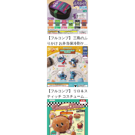
イズスピリッツ テレビデ
オ グッズ フィギュア ガ
チャガチャ カプセルトイ
即納 在庫品 送料無料 追
跡あり
【フルコンプ】 三島のふ
りかけ お弁当保冷剤ケー
ス 【全7種セット】 ター
リン・インターナショナ
ル ふりかけ グッズ ゴム
バンド付き保冷剤ケース
ガチャガチャ カプセルト
イ 即納 在庫品 送料無料
追跡あり
【フルコンプ】 リロ＆ス
ティッチ コスチュームフ
ィギュアマスコット 【全
4種セット】 タカラトミ
ーアーツ DISNEY Stitch
グッズ フィギュア ガチ
ャガチャ カプセルトイ
即納 在庫品 送料無料 追
跡あり