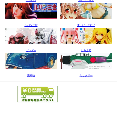
モンハン
カピバラさん
ルパン三世
すーぱーそに子
ガンダム
とらぶる
乗り物
ミリタリー