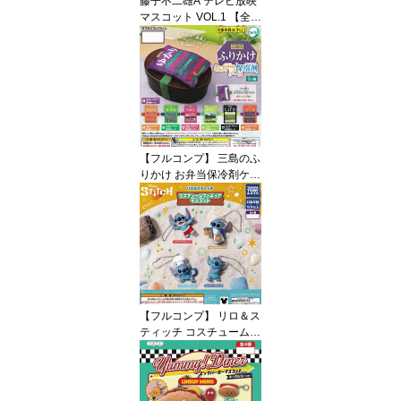
藤子不二雄A テレビ放映
マスコット VOL.1 【全5
種フルコンプセット】 ト
イズスピリッツ テレビデ
オ グッズ フィギュア ガ
チャガチャ カプセルトイ
即納 在庫品 送料無料 追
跡あり
【フルコンプ】 三島のふ
りかけ お弁当保冷剤ケー
ス 【全7種セット】 ター
リン・インターナショナ
ル ふりかけ グッズ ゴム
バンド付き保冷剤ケース
ガチャガチャ カプセルト
イ 即納 在庫品 送料無料
追跡あり
【フルコンプ】 リロ＆ス
ティッチ コスチュームフ
ィギュアマスコット 【全
4種セット】 タカラトミ
ーアーツ DISNEY Stitch
グッズ フィギュア ガチ