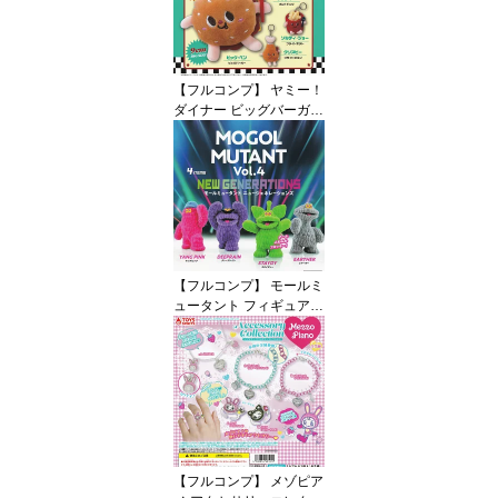
ャガチャ カプセルトイ
即納 在庫品 送料無料 追
跡あり
【フルコンプ】 ヤミー！
ダイナー ビッグバーガー
マスコット 【全4種セッ
ト】 アオホップ Yumm
y！ Diner グッズ ガチャ
ガチャ カプセルトイ 即
納 在庫品 送料無料 追跡
あり
【フルコンプ】 モールミ
ュータント フィギュアコ
レクション Vol.4 ニュー
ジェネレーションズ 【全
4種セット】 ケンエレフ
ァント MOGOL MUTANT
NEW GENERATIONS グ
ッズ フィギュア ガチャ
ガチャ カプセルトイ 即
納 在庫品 送料無料 追跡
【フルコンプ】 メゾピア
あり