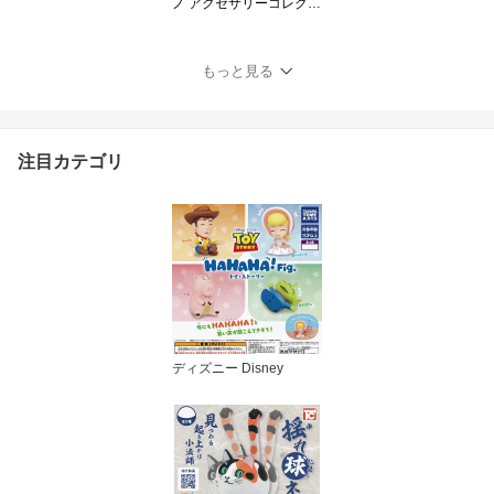
ノ アクセサリーコレクシ
ョン 【全5種セット】 ト
イズスピリッツ Mezzo P
iano Accessory Collectio
もっと見る
n グッズ ガチャガチャ カ
プセルトイ 即納 在庫品
送料無料 追跡あり
注目カテゴリ
ディズニー Disney