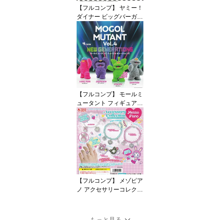
【フルコンプ】 ヤミー！
ダイナー ビッグバーガー
マスコット 【全4種セッ
ト】 アオホップ Yumm
y！ Diner グッズ ガチャ
ガチャ カプセルトイ 即
納 在庫品 送料無料 追跡
あり
【フルコンプ】 モールミ
ュータント フィギュアコ
レクション Vol.4 ニュー
ジェネレーションズ 【全
4種セット】 ケンエレフ
ァント MOGOL MUTANT
NEW GENERATIONS グ
ッズ フィギュア ガチャ
ガチャ カプセルトイ 即
納 在庫品 送料無料 追跡
【フルコンプ】 メゾピア
あり
ノ アクセサリーコレクシ
ョン 【全5種セット】 ト
イズスピリッツ Mezzo P
iano Accessory Collectio
もっと見る