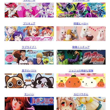
プリキュア
特撮ヒーロー
ラブライブ！
動物ミニチュア
黒子のバスケ
ジョジョの奇妙な冒険
モンハン
カピバラさん