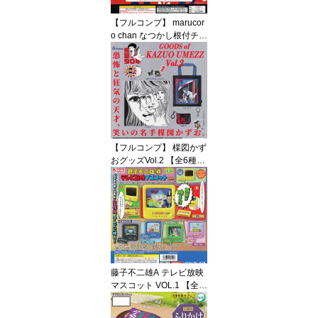
【フルコンプ】 marucor
o chan なつかし根付チャ
ーム 【全5種セット】 ベ
ネリック マルコロチャン
動物 猫グッズ フィギュ
ア ガチャガチャ カプセ
ルトイ 即納 在庫品 送料
無料 追跡あり
【フルコンプ】 楳図かず
おグッズVol.2 【全6種セ
ット】 ケンエレファント
GOODS of KAZUO UME
ZZ 第二弾 生誕90周年グ
ッズ ガチャガチャ カプ
セルトイ 即納 在庫品 送
料無料 追跡あり
藤子不二雄A テレビ放映
マスコット VOL.1 【全5
種フルコンプセット】 ト
イズスピリッツ テレビデ