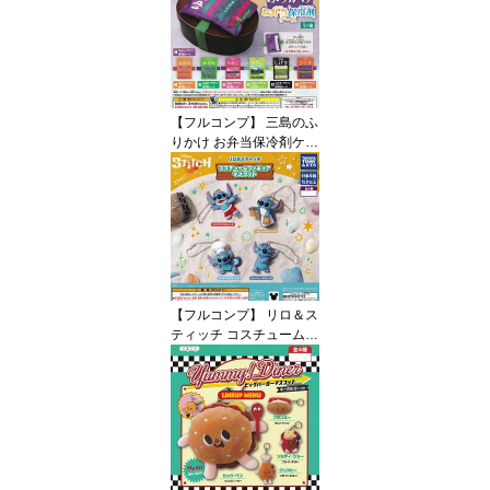
オ グッズ フィギュア ガ
チャガチャ カプセルトイ
即納 在庫品 送料無料 追
跡あり
【フルコンプ】 三島のふ
りかけ お弁当保冷剤ケー
ス 【全7種セット】 ター
リン・インターナショナ
ル ふりかけ グッズ ゴム
バンド付き保冷剤ケース
ガチャガチャ カプセルト
イ 即納 在庫品 送料無料
追跡あり
【フルコンプ】 リロ＆ス
ティッチ コスチュームフ
ィギュアマスコット 【全
4種セット】 タカラトミ
ーアーツ DISNEY Stitch
グッズ フィギュア ガチ
ャガチャ カプセルトイ
即納 在庫品 送料無料 追
跡あり