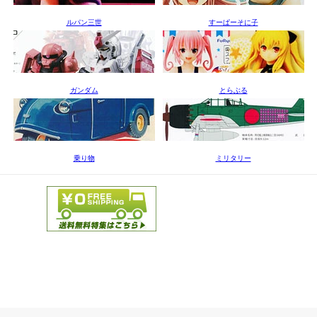
ルパン三世
すーぱーそに子
ガンダム
とらぶる
乗り物
ミリタリー