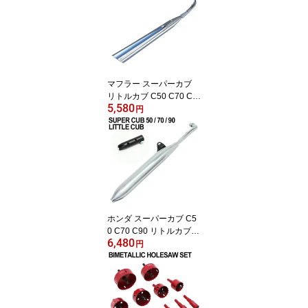
アウトドア コンパクト
ソロ ソロキャンプ
マフラー スーパーカブ
リトルカブ C50 C70 C9
5,580
0 スラッシュカットマフ
円
ラー フルエキゾースト
ホンダ スーパーカブ デ
ラックス スタンダード
カスタム
ホンダ スーパーカブ C5
0 C70 C90 リトルカブ
6,480
モナカマフラー フルエキ
円
ゾーストマフラー AA01
HA02 外装 カスタム ドレ
スアップ パーツ