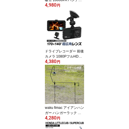
4,980
クリーナー 車用 小型 ミ
円
ニ 卓上 TYPE-C充電式
パワフル 吸引 二段階調
整
ドライブレコーダー 前後
カメラ 1080PフルHD高
4,380
画質 MOSセンサー搭載
円
HDR WDR画像補正技術
赤外線暗視ライト 170度
超広角レンズ 防犯 自動
録画 駐車監視機能
waku fimac アイアンハン
ガー ハンガーラック ラ
4,280
ンタンスタンド ランタン
円
ハンガー アイアン 鉄 ハ
ンギングラック キャンプ