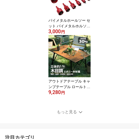
バイメタルホールソー セ
ット バイメタルホルソー
3,000
12本入り 18 20 24 28 30
円
30 38 40 00 00 60 70 m
m 穴あけ 電動ドリル 切
削 工具
アウトドアテーブル キャ
ンプテーブル ロールトッ
9,280
プテーブル 折りたたみテ
円
ーブル 90×60 高さ調整
ローテーブル 木目調 ア
ルミ 軽量 コンパクト BB
もっと見る
Q バーベキュー レジャー
テーブル キャンプ用品
ピクニック waku fimac
注目カテゴリ