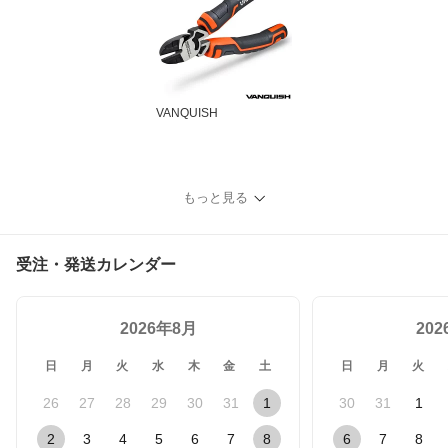
VANQUISH
もっと見る
受注・発送カレンダー
2026年8月
20
日
月
火
水
木
金
土
日
月
火
26
27
28
29
30
31
1
30
31
1
2
3
4
5
6
7
8
6
7
8