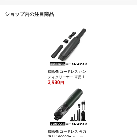
ショップ内の注目商品
掃除機 コードレス ハン
ディクリーナー 車用 130
3,980
00PA吸引力 小型 卓上ク
円
リーナー TYPE-C充電式
パワフル 吸引 二段階調
整 多機能 カー用品
掃除機 コードレス 強力
吸引 18000PA ハンディ