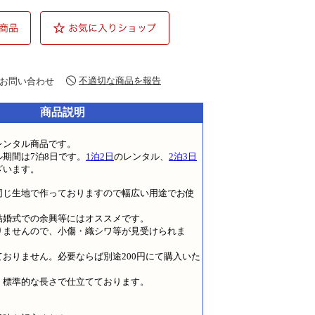
不適切な商品を報告
お問い合わせ
商品説明
レンタル商品です。
期間は7泊8日です。
1泊2日
のレンタル、
2泊3日
ざいます。
同じ生地で作っておりますので幅広い用途でお使
。
結婚式での余興等にはオススメです。
りませんので、小傷・織シワ等が見受けられま
おりません。必要ならば別途200円にて購入いた
、標準的な長さで仕立てております。