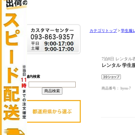
カテゴリトップ
>
学生服
7泊8日 レンタ
レンタル 学生
商品番号：
hyou-7