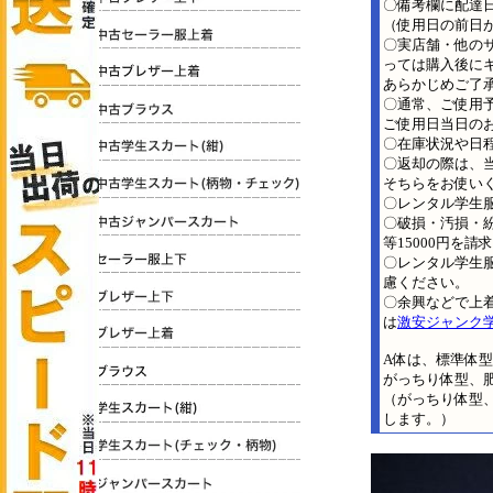
〇備考欄に配達
（使用日の前日
〇実店舗・他の
っては購入後に
あらかじめご了
〇通常、ご使用
ご使用日当日の
〇在庫状況や日
〇返却の際は、
そちらをお使い
〇レンタル学生
〇破損・汚損・
等15000円を
〇レンタル学生
慮ください。
〇余興などで上
は
激安ジャンク
A体は、標準体
がっちり体型、
（がっちり体型
します。）