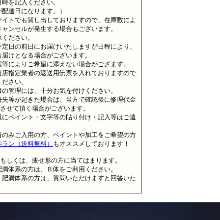
日時を記入ください。
が配達日になります。）
サイトでも貸し出しておりますので、在庫数によ
キャンセルが発生する場合もございます。
承ください。
予定日の前日にお届けいたしますが日程により、
お届けとなる場合がございます。
程等によりご希望に添えない場合がござます。
当店指定業者の返送用伝票を入れておりますので
ください。
服の管理には、十分お気を付けください。
紛失等が起きた場合は、当方で確認後に修理代金
請求させて頂く場合がございます。
服にペイント・文字等の貼り付け・記入等はご遠
着のみご入用の方、ペイントや加工をご希望の方
学ラン（送料無料）
もオススメしております！
型もしくは、痩せ形の方に当てはまります。
肥満体系の方は、Ｂ体をご利用ください。
、肥満体系の方は、質問いただけますと回答いた