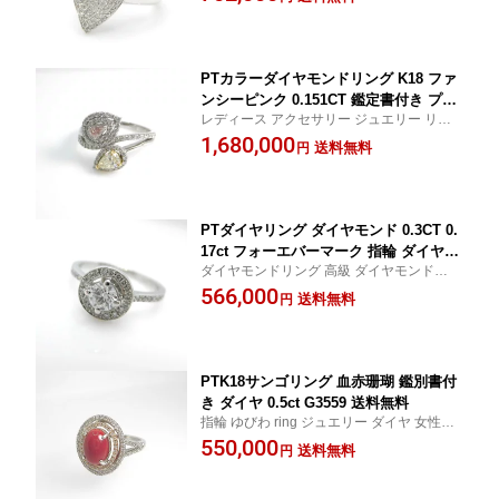
PTカラーダイヤモンドリング K18 ファ
ンシーピンク 0.151CT 鑑定書付き プレ
レディース アクセサリー ジュエリー リン
ゼント G3376
グ 指輪 ダイヤモンド
1,680,000
送料無料
円
PTダイヤリング ダイヤモンド 0.3CT 0.
17ct フォーエバーマーク 指輪 ダイヤモ
ダイヤモンドリング 高級 ダイヤモンドジュ
ンドリング 高級 ジュエリー ダイヤモン
エリー
566,000
ドジュエリー 女性用 プレゼント 贈り物
送料無料
円
G3374
PTK18サンゴリング 血赤珊瑚 鑑別書付
き ダイヤ 0.5ct G3559 送料無料
指輪 ゆびわ ring ジュエリー ダイヤ 女性用
レディース プレゼント ギフト お買い得 オ
550,000
送料無料
円
ススメ 送料込み 宝石