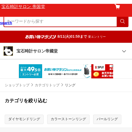
カー
宝石時計サロン 帝国堂
search
8/11(火)01:59まで
要エントリー
宝石時計サロン帝國堂
ショップトップ
カテゴリトップ
リング
カテゴリを絞り込む
ダイヤモンドリング
カラーストーンリング
パールリング