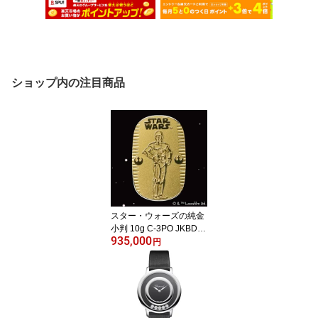
ショップ内の注目商品
スター・ウォーズの純金
小判 10g C-3PO JKBDS
935,000
321
円