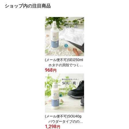
ショップ内の注目商品
(メール便不可)SEI250ml
ホタテの貝殻でつくっ
968
た除菌消臭スプレー メ
円
ナージュナチュラルライ
フ MENAGE NATURAL
LIFE SEI-清-
(メール便不可)SOU40g
パウダータイプのの靴
1,298
用消臭剤 メナージュナ
円