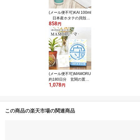
(メール便不可)KAI 100ml
日本産ホタテの貝殻を
858
使用したアルコールフリ
円
ー＆香料フリーのマスク
用除菌消臭スプレー M
ENAGE PLUS KAI-快-
メナージュプラス カ
イ 塩化ベンザルコニウ
ム配合
(メール便不可)MAMORU
約180日分 玄関の置き
1,078
型消臭・除菌・抗ウイル
円
ス剤 玄関に置くだけで
雑菌・ウイルス、嫌なニ
オイから守ります。
この商品の楽天市場の関連商品