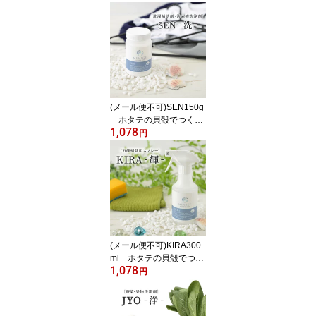
チュラルライフ MENA
GE NATURAL LIFE SOU
-爽-
(メール便不可)SEN150g
ホタテの貝殻でつくっ
1,078
た洗濯用補助剤 メナー
円
ジュナチュラルライフ
MENAGE NATURAL LIF
E SEN-洗-
(メール便不可)KIRA300
ml ホタテの貝殻でつく
1,078
った掃除用スプレー メ
円
ナージュナチュラルライ
フ MENAGE NATURAL
LIFE KIRA-輝-