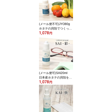
(メール便不可)JYO80g
ホタテの貝殻でつくった
1,078
野菜・果物洗浄剤 メナ
円
ージュナチュラルライ
フ MENAGE NATURAL
LIFE JYO-浄-
(メール便可)SAI20ml
日本産ホタテの貝殻を使
1,078
用したメガネのくもり止
円
め MENAGE PLUS SAI
-彩- メナージュプラ
ス サイ