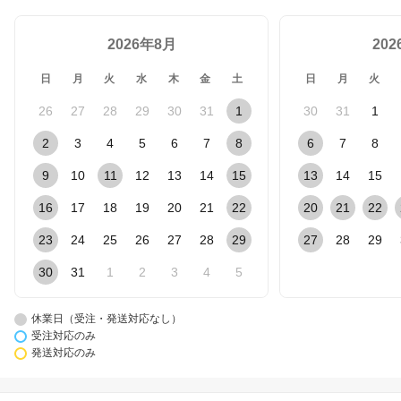
2026年8月
20
日
月
火
水
木
金
土
日
月
火
26
27
28
29
30
31
1
30
31
1
2
3
4
5
6
7
8
6
7
8
9
10
11
12
13
14
15
13
14
15
16
17
18
19
20
21
22
20
21
22
23
24
25
26
27
28
29
27
28
29
30
31
1
2
3
4
5
休業日（受注・発送対応なし）
受注対応のみ
発送対応のみ