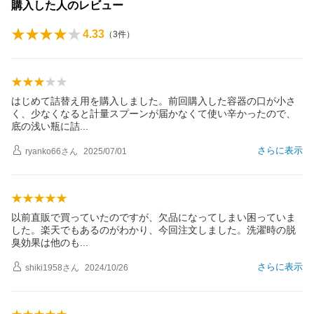
購入した人のレビュー
4.33
（
3
件）
はじめて詰替え用を購入しました。前回購入した容器の口が小さ
く、少なくなると計量スプーンが届かなくて使い辛かったので、
底の浅い瓶に
詰
さらに表示
ryanko66
さん
2025/07/01
以前直販で買っていたのですが、欠品になってしまい困っていま
した。楽天でもあるのがわかり、今回注文しました。洗濯時の脱
臭効果は他の
も
さらに表示
shiki1958
さん
2024/10/26