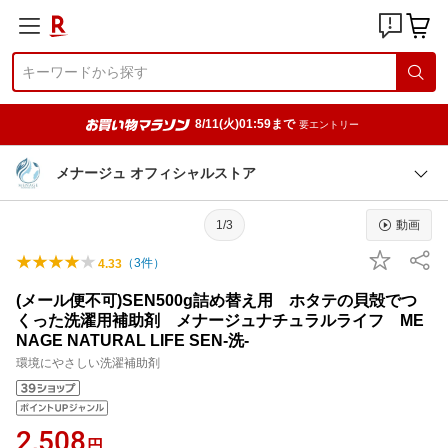
8/11(火)01:59まで
要エントリー
メナージュ オフィシャルストア
1/3
動画
（
3
件）
4.33
(メール便不可)SEN500g詰め替え用 ホタテの貝殻でつ
くった洗濯用補助剤 メナージュナチュラルライフ ME
NAGE NATURAL LIFE SEN-洗-
環境にやさしい洗濯補助剤
2,508
円