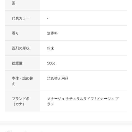
国
代表カラー
-
香り
無香料
洗剤の形状
粉末
総重量
500g
本体・詰め替
詰め替え用品
え
ブランド名
メナージュ ナチュラルライフ / メナージュ プ
（カナ）
ラス