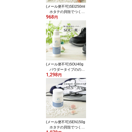
(メール便不可)SEI250ml
ホタテの貝殻でつくっ
968
た除菌消臭スプレー メ
円
ナージュナチュラルライ
フ MENAGE NATURAL
LIFE SEI-清-
(メール便不可)SOU40g
パウダータイプのの靴
1,298
用消臭剤 メナージュナ
円
チュラルライフ MENA
GE NATURAL LIFE SOU
-爽-
(メール便不可)SEN150g
ホタテの貝殻でつくっ