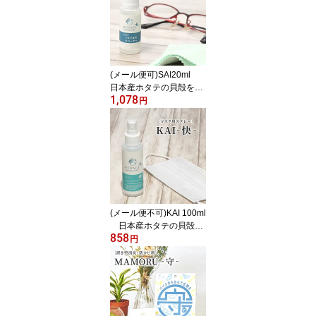
(メール便可)SAI20ml
日本産ホタテの貝殻を使
1,078
用したメガネのくもり止
円
め MENAGE PLUS SAI
-彩- メナージュプラ
ス サイ
(メール便不可)KAI 100ml
日本産ホタテの貝殻を
858
使用したアルコールフリ
円
ー＆香料フリーのマスク
用除菌消臭スプレー M
ENAGE PLUS KAI-快-
メナージュプラス カ
イ 塩化ベンザルコニウ
ム配合