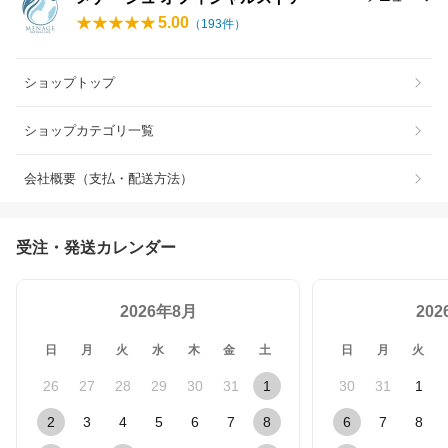
5.00
（
193
件）
ショップトップ
ショップカテゴリ一覧
会社概要（支払・配送方法）
受注・発送カレンダー
2026年8月
20
日
月
火
水
木
金
土
日
月
火
26
27
28
29
30
31
1
30
31
1
2
3
4
5
6
7
8
6
7
8