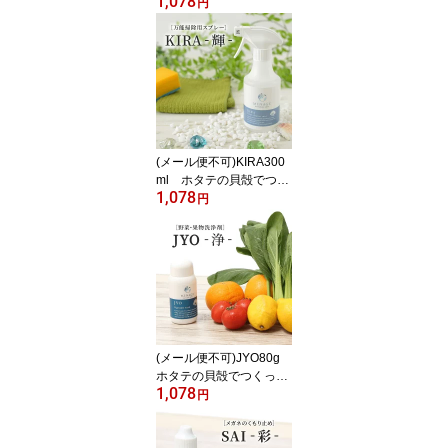
1,078
た洗濯用補助剤 メナー
円
ジュナチュラルライフ
MENAGE NATURAL LIF
E SEN-洗-
(メール便不可)KIRA300
ml ホタテの貝殻でつく
1,078
った掃除用スプレー メ
円
ナージュナチュラルライ
フ MENAGE NATURAL
LIFE KIRA-輝-
(メール便不可)JYO80g
ホタテの貝殻でつくった
1,078
野菜・果物洗浄剤 メナ
円
ージュナチュラルライ
フ MENAGE NATURAL
LIFE JYO-浄-