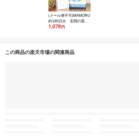
(メール便不可)MAMORU
約180日分 玄関の置き
1,078
型消臭・除菌・抗ウイル
円
ス剤 玄関に置くだけで
雑菌・ウイルス、嫌なニ
オイから守ります。
この商品の楽天市場の関連商品