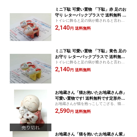
ミニ下駄 可愛い置物 「下駄」赤 足のお
守り レターパックプラスで 送料無料 う
トイレに飾ると足の病が癒されると言われ
つわの翔山
ています。
2,140
送料無料
円
ミニ下駄 可愛い置物 「下駄」黄色 足の
お守り レターパックプラスで 送料無料
トイレに飾ると足の病が癒されると言われ
うつわの翔山
ています。
2,140
送料無料
円
お地蔵さん「猫お抱いたお地蔵さん赤」
可愛い置物です! 送料無料です定形外郵
お地蔵さんが猫を抱っこしてござる、猫好
便で送ります。（代引き不可）
きな方だけでなくてもプレゼントに贈り物
2,590
送料無料
円
に 有田焼 置物
お地蔵さん「猫を抱いたお地蔵さん紫」