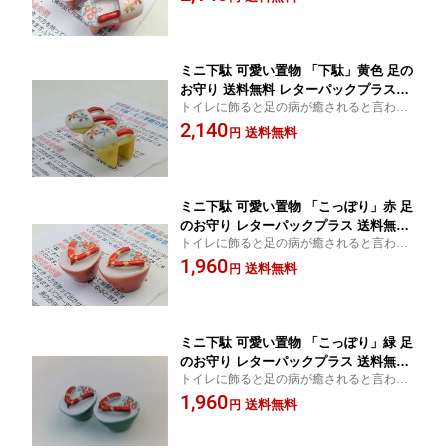
ミニ下駄 可愛い置物 「下駄」黄色 足の
お守り 送料無料 レターパックプラスで
トイレに飾ると足の病が癒されると言われ
お送りします。 うつわの翔山
ています。
2,140
送料無料
円
ミニ下駄 可愛い置物 「こっぽり」赤 足
のお守り レターパックプラス 送料無料
トイレに飾ると足の病が癒されると言われ
うつわの翔山
ています。
1,960
送料無料
円
ミニ下駄 可愛い置物 「こっぽり」緑 足
のお守り レターパックプラス 送料無料
トイレに飾ると足の病が癒されると言われ
うつわの翔山
ています。
1,960
送料無料
円