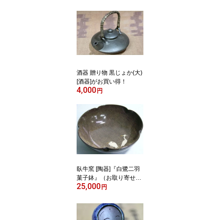
(出目金)3匹セット＋水草
セット1200円送料無料
(代引き決済不可）
酒器 贈り物 黒じょか(大)
[酒器]がお買い得！
4,000
円
臥牛窯 [陶器]『白鷺二羽
菓子鉢』（お取り寄せ商
25,000
品です。）
円