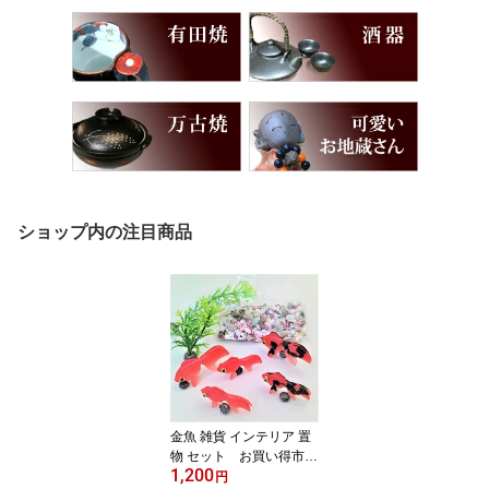
ショップ内の注目商品
金魚 雑貨 インテリア 置
物 セット お買い得市
1,200
置物 エサのいらない金魚
円