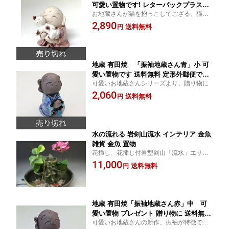
可愛い置物です! レターパックプラスで
お地蔵さんが猫を抱っこしてござる、猫好
送料無料 代引き不可
きな方だけでなくてもプレゼントに贈り物
2,890
送料無料
円
に 置物
地蔵 有田焼 「振袖地蔵さん青」小 可
愛い置物です 送料無料 定形外郵便で送
可愛いお地蔵さんシリーズより、贈り物に
ります。
2,060
送料無料
円
水の流れる 岩剣山流水 インテリア 金魚
雑貨 金魚 置物
花挿し、花挿し付岩型剣山「流水」エサの
いらない金魚と水中ポンプ付岩山の頂上か
11,000
送料無料
円
ら流れ落ちる水音が心を癒してくれます。
地蔵 有田焼「振袖地蔵さん赤」中 可
愛い置物 プレゼント 贈り物に 送料無料
可愛いお地蔵さんの新作、振袖が特徴で
定形外郵便で送ります。