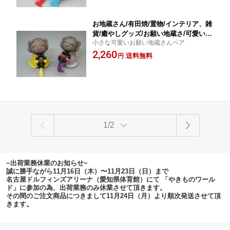
お地蔵さん/有田焼/置物/インテリア、雑
貨/癒やしグッズ/お願い地蔵さ/可愛いお
小さな可愛いお願い地蔵さんペア
地蔵さんミニミニペア黄・紫/うつわの
2,260
翔山/送料無料/定形外郵便で送ります
送料無料
円
1/2
−出荷業務休業のお知らせ−
誠に勝手ながら11月16日（木）〜11月23日（日）まで
名古屋ドルフィンズアリーナ（愛知県体育館）にて 「やきものワール
ド」に参加の為、出荷業務のみ休業させて頂きます。
その間のご注文商品につきまして11月24日（月）より順次発送させて頂
きます。