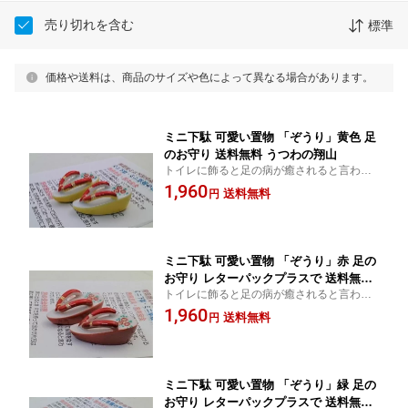
売り切れを含む
標準
価格や送料は、商品のサイズや色によって異なる場合があります。
ミニ下駄 可愛い置物 「ぞうり」黄色 足
のお守り 送料無料 うつわの翔山
トイレに飾ると足の病が癒されると言われ
ています。
1,960
送料無料
円
ミニ下駄 可愛い置物 「ぞうり」赤 足の
お守り レターパックプラスで 送料無料
トイレに飾ると足の病が癒されると言われ
うつわの翔山
ています。
1,960
送料無料
円
ミニ下駄 可愛い置物 「ぞうり」緑 足の
お守り レターパックプラスで 送料無料