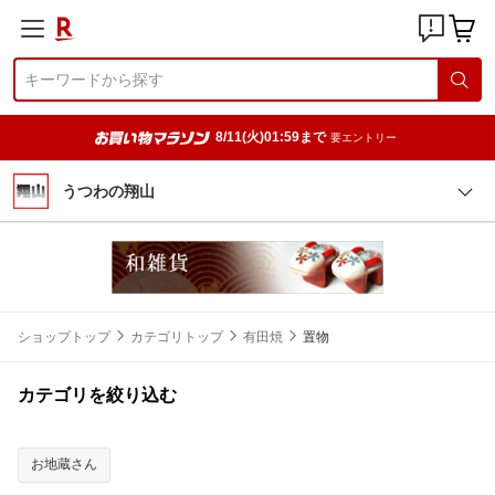
8/11(火)01:59まで
要エントリー
うつわの翔山
ショップトップ
カテゴリトップ
有田焼
置物
カテゴリを絞り込む
お地蔵さん