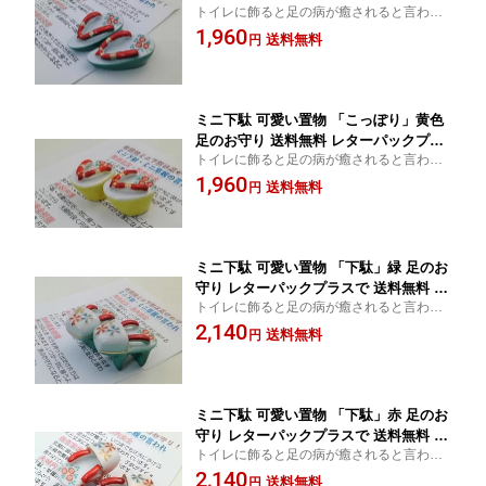
トイレに飾ると足の病が癒されると言われ
うつわの翔山
ています。
1,960
送料無料
円
ミニ下駄 可愛い置物 「こっぽり」黄色
足のお守り 送料無料 レターパックプラ
トイレに飾ると足の病が癒されると言われ
スでお送りします。 うつわの翔山
ています。
1,960
送料無料
円
ミニ下駄 可愛い置物 「下駄」緑 足のお
守り レターパックプラスで 送料無料 う
トイレに飾ると足の病が癒されると言われ
つわの翔山
ています。
2,140
送料無料
円
ミニ下駄 可愛い置物 「下駄」赤 足のお
守り レターパックプラスで 送料無料 う
トイレに飾ると足の病が癒されると言われ
つわの翔山
ています。
2,140
送料無料
円