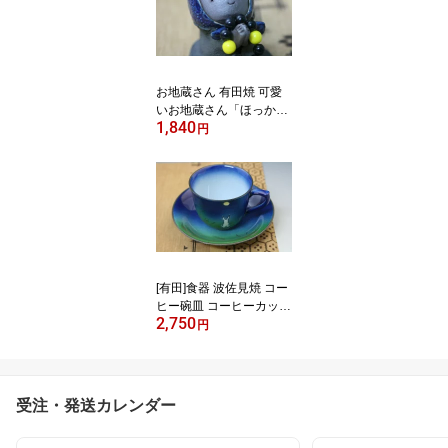
お地蔵さん 有田焼 可愛
いお地蔵さん「ほっかぶ
1,840
り地蔵さん」小 可愛い置
円
物です 贈り物に プレゼ
ントに 有田焼 地蔵 可愛
い置物です! 定形外郵便
（350円）で送れます
【定型外郵便の場合代引
き不可】
[有田]食器 波佐見焼 コー
ヒー碗皿 コーヒーカップ
2,750
『月見うさぎ』
円
受注・発送カレンダー