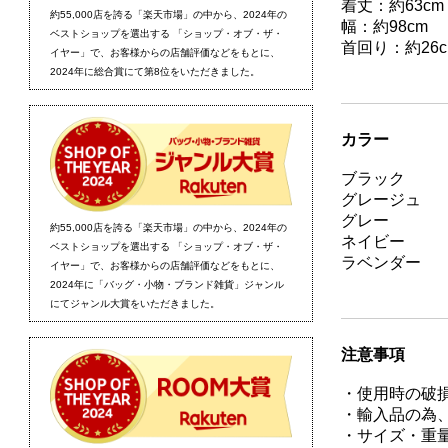
着丈：約63cm
幅：約98cm
首回り：約26c
カラー
ブラック
グレージュ
グレー
ネイビー
ラベンダー
注意事項
・使用時の破
・輸入品の為
・サイズ・重