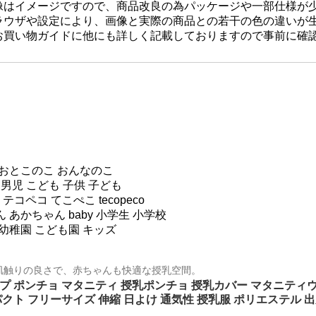
像はイメージですので、商品改良の為パッケージや一部仕様が
ラウザや設定により、画像と実際の商品との若干の色の違いが
お買い物ガイドに他にも詳しく記載しておりますので事前に確
 おとこのこ おんなのこ
 男児 こども 子供 子ども
 6 歳 テコペコ てこぺこ tecopeco
 あかちゃん baby 小学生 小学校
 幼稚園 こども園 キッズ
肌触りの良さで、赤ちゃんも快適な授乳空間。
プ ポンチョ マタニティ 授乳ポンチョ 授乳カバー マタニティウ
パクト フリーサイズ 伸縮 日よけ 通気性 授乳服 ポリエステル 