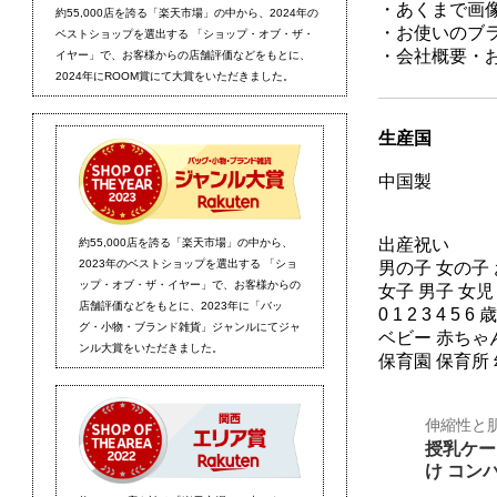
・あくまで画
・お使いのブ
・会社概要・
生産国
中国製
出産祝い
男の子 女の子
女子 男子 女児
0 1 2 3 4 5
ベビー 赤ちゃん
保育園 保育所
伸縮性と
授乳ケー
け コン