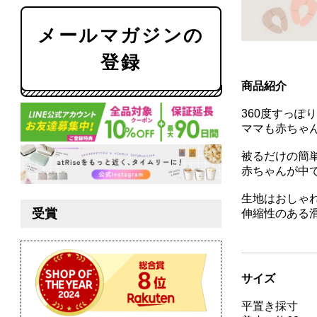
商品紹介
360度すっぽ
ママも赤ちゃ
被るだけの簡
赤ちゃんが中
生地はおしゃ
伸縮性のある
サイズ
平置き採寸