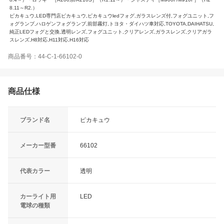
8.11～R2.）
ピカキュウ,LED専門店ピカキュウ,ピカキュウledフォグ,ガラスレンズ付,フォグユニット,フ
ォグランプ,ハロゲンフォグランプ,前部霧灯,トヨタ・ダイハツ車対応,TOYOTA,DAIHATSU,
純正LEDフォグと交換,透明レンズ,フォグユニット,クリアレンズ,ガラスレンズ,クリアガラ
スレンズ,H8対応,H11対応,H16対応
商品番号：44-C-1-66102-0
商品仕様
ブランド名
ピカキュウ
メーカー型番
66102
代表カラー
透明
カーライト用
LED
電球の種類