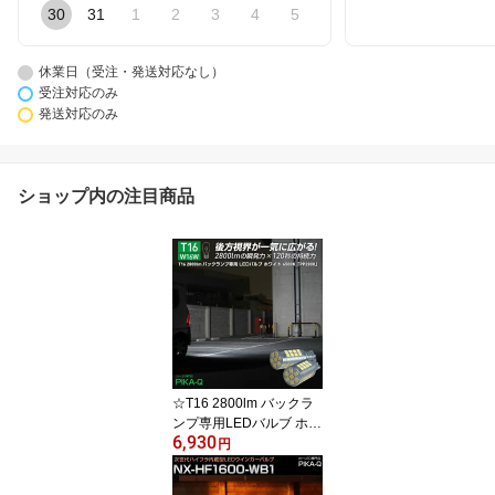
30
31
1
2
3
4
5
休業日（受注・発送対応なし）
受注対応のみ
発送対応のみ
ショップ内の注目商品
☆T16 2800lm バックラ
ンプ専用LEDバルブ ホワ
6,930
イト6500K［PP2800］
円
超高輝度2800lm ホワイ
ト6500K バックランプ専