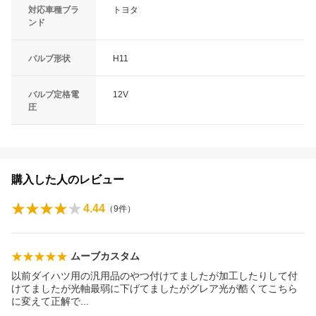
対応車種ブラ
トヨタ
ンド
バルブ形状
H11
バルブ定格電
12V
圧
購入した人のレビュー
4.44
（
9
件）
ムーブカスタム
以前ダイハツ用の汎用品のやつ付けてましたが加工したりして付
けてましたが光軸最弱に下げてましたがグレア光が酷くてこちら
に変えて正解
で