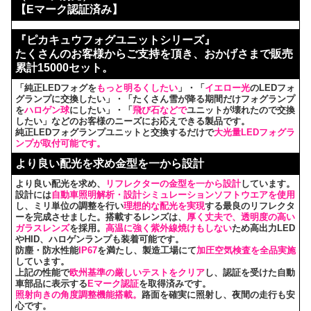
【Eマーク認証済み】
『ピカキュウフォグユニットシリーズ』
たくさんのお客様からご支持を頂き、おかげさまで販売
累計15000セット。
「純正LEDフォグを
もっと明るくしたい
」・「
イエロー光
のLEDフォ
グランプに交換したい」・「たくさん雪が降る期間だけフォグランプ
を
ハロゲン球
にしたい」・「
飛び石などで
ユニットが壊れたので交換
したい」などのお客様のニーズにお応えできる製品です。
純正LEDフォグランプユニットと交換するだけで
大光量LEDフォグラ
ンプが取付可能です。
より良い配光を求め金型を一から設計
より良い配光を求め、
リフレクターの金型を一から設計
しています。
設計には
自動車照明解析・設計シミュレーションソフトウエアを使用
し、ミリ単位の調整を行い
理想的な配光を実現
する最良のリフレクタ
ーを完成させました。搭載するレンズは、
厚く丈夫で、透明度の高い
ガラスレンズ
を採用。
高温に強く紫外線焼けもしない
ため高出力LED
やHID、ハロゲンランプも装着可能です。
防塵・防水性能
IP67
を満たし、製造工場にて
加圧空気検査を全品実施
しています。
上記の性能で
欧州基準の厳しいテストをクリア
し、認証を受けた自動
車部品に表示する
Eマーク認証
を取得済みです。
照射向きの角度調整機能搭載。
路面を確実に照射し、夜間の走行も安
心です。