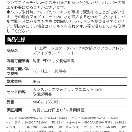
ランプスイッチやハーネスを別途ご用意いただいたり、バンパーの加
工が必要になることがございます。
◆バルブ取付時、バルブのパッキンが摩擦で変形することがございま
す。その場合フォグユニット内に水が浸入する恐れがございます。バ
ルブ取付時にバルブを左右に数回捻り、パッキンを馴染ませてくださ
い。馴染みにくい場合はパッキンを濡れタオル等で湿らせてから取付
してください。
商品仕様
［H11型］トヨタ・ダイハツ車対応クリアガラスレン
商品名
ズフォグランプユニット
装着可能車両
純正LEDフォグ装備車両
装着可能バル
H8・H11・H16規格
ブ規格
防水規格
IP67
ガラスレンズフォグランプユニット×2個
セット内容
取扱説明書
品番
44-C-1［66102］
保証期間
お買い上げ日より3ヶ月間保証
・タンク［M900A/M910A］（H28.11～R2.9）・パッソ［M700A/M710A］（H28.4
～）・ライズ［A200A/A210A］（R1.12～）・ルーミー［M900A/M910A 前期］（H28.11
～R2.9）・トール［M900S/M910S］（H28.11～R2.9）・ブーン［M700S/M710S］（H2
8.4～）・ロッキー［A200系/A210S］（R1.11～）・ジャスティ［M900F/M910F］（H2