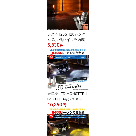
用 120秒後も光束維持率
80％ バックカメラ視認
性向上 定電流回路 放熱
アルミ基板 1セット2個
入り
レス☆T20S T20シング
ル 次世代ハイフラ内蔵型
5,830
LEDウインカーバルブ T
円
20シングル NX-HF1600-
WB1 LEDカラー：アン
バー 明るさ：1600lm 1
セット2個入 11-I-27
☆単☆LED MONSTER L
8400 LEDモンスター LE
16,390
Dフォグランプキット LE
円
Dカラー：ホワイト 色温
度：6300K ケルビン バ
ルブ規格：H8/H11/H16
兼用・HB4・PSX24W・
PSX26W