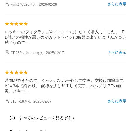
さらに表示
kuni270326
さん
2026/02/28
ロッキーのフォグランプをイエローにしたくて購入しました。LE
D球との相性が悪いのかカットラインは綺麗に出ていませんが良い
感じなの
で
さらに表示
GB250caferacer
さん
2025/12/17
時間ができたので、やっとバンパー外して交換。交換は超簡単で
ビス3本で終わり。 配線を少し加工して完了。バルブはIPFの極
黄。スキ
ー
さらに表示
3104-18
さん
2025/09/07
すべてのレビューを見る (
件)
9