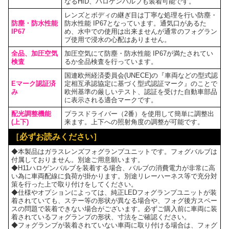
なるHID、ハロゲンバルブも装着可能です。
レンズとボディの継ぎ目は丁寧な処理を行い防塵・
防塵・防水性能
防水性能 IP67となっています。通気口があるた
IP67
め、水中での使用は出来ませんが通常のフォグラン
プ使用で浸水の心配はありません。
全品、加圧空気
加圧空気にて防塵・防水性能 IP67が満たされてい
検査
るか全品検査を行っています。
国連欧州経済委員会(UNECE)の『車両などの型式認
Eマーク認証済
定相互承認協定に基づく型式認証マーク』のことで
み
欧州基準の厳しいテスト、認証を受けた自動車部品
に表示される適合マークです。
配光調整機能
プラスドライバー（2番）を使用して簡単に調整出
(上下)
来ます。上下への照射角度の調整が可能です。
［必ずお読みください］
◆本製品はガラスレンズフォグランプユニットです。フォグバルブは
付属しておりません。別途ご用意願います。
◆H11ハロゲンバルブを装着する場合、バルブの消費電力が非常に高
い為に車両配線に負荷が掛かります。別途リレーハーネス等で充分対
策を行った上で取り付けをしてください。
◆仕様やオプションによっては、純正LEDフォグランプユニットが装
着されていても、ステー等の形状が異なる場合や、フォグ後方スペー
スの問題で装着できない場合がございます。必ずご購入前に車両に装
着されているフォグランプの形状、寸法をご確認ください。
◆フォグランプが装着されていない車両に取り付ける場合は、フォグ