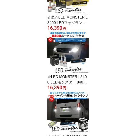
☆単☆LED MONSTER L
8400 LEDフォグランプ
16,390
キット LEDモンスター L
円
EDカラー：イエロー320
0K ケルビン 全光束：84
00lm バルブ規格：H8/H1
1/H16兼用・HB4・PSX2
4W・PSX26W
☆LED MONSTER L840
0 LEDモンスター 8400l
16,390
m ルーメン LEDハイビー
円
ムバルブキット LEDカラ
ー：ホワイト6300K ケル
ビン 全光束：8400lm バ
ルブ規格：HB3 9005 15-
C-1