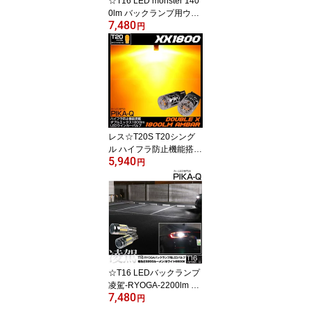
☆T16 LED monster 140
0lm バックランプ用ウェ
7,480
ッジバルブ LEDカラー:
円
ホワイト 色温度：6500K
1セット2個入 ピカキュ
ウ大人気！LEDモンスタ
ーシリーズ 2球だと2800
ルーメン[RSL]
レス☆T20S T20シング
ル ハイフラ防止機能搭載
5,940
ポン付け 抵抗いらない T
円
20シングル XXダブル
エックス1800 LEDウイ
ンカーバルブ LEDカラ
ー：アンバー 明るさ：
1800lm 1セット2個入
☆T16 LEDバックランプ
凌駕-RYOGA-2200lm LE
7,480
Dカラー：ホワイト6600
円
K 明るさ：2200lm 1