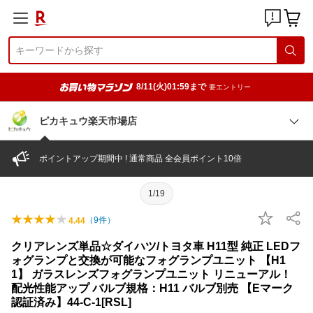
8/11(火)01:59まで
要エントリー
ピカキュウ楽天市場店
ポイントアップ期間中 ! 通常商品 全会員ポイント10倍
1/19
（
9
件）
4.44
クリアレンズ単品☆ダイハツ/トヨタ車 H11型 純正 LEDフ
ォグランプと交換が可能なフォグランプユニット 【H1
1】 ガラスレンズフォグランプユニット リニューアル！
配光性能アップ バルブ規格：H11 バルブ別売 【Eマーク
認証済み】44-C-1[RSL]