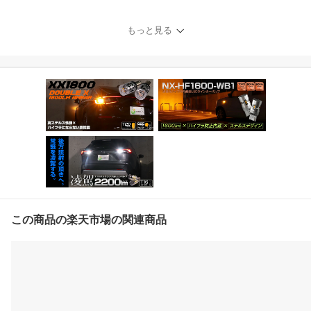
セット2個入 爆光 フォグ
級の明るさ 高拡散 無極
もっと見る
性 静音ファン搭載 11-I-2
4
この商品の楽天市場の関連商品