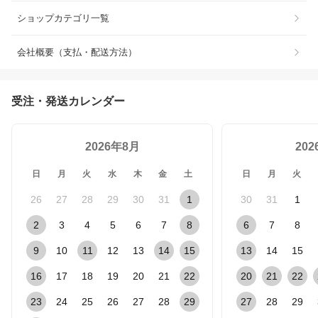
ショップカテゴリ一覧
会社概要（支払・配送方法）
受注・発送カレンダー
2026年8月
20
日
月
火
水
木
金
土
日
月
火
26
27
28
29
30
31
1
30
31
1
2
3
4
5
6
7
8
6
7
8
9
10
11
12
13
14
15
13
14
15
16
17
18
19
20
21
22
20
21
22
23
24
25
26
27
28
29
27
28
29