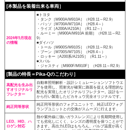
[本製品を装着出来る車両］
■トヨタ
・タンク［M900A/M910A］（H28.11～R2.9）
・パッソ［M700A/M710A］（H28.4～）
・ライズ［A200A/A210A］（R1.12～）
・ルーミー［M900A/M910A 前期］（H28.11～R2.
2024年5月現在
9）
の情報
■ダイハツ
・トール［M900S/M910S］（H28.11～R2.9）
・ブーン［M700S/M710S］（H28.4～）
・ロッキー［A200系/A210S］（R1.11～）
■スバル
・ジャスティ［M900F/M910F］（H28.11～R2.9）
[製品の特長＝Pika-Qのこだわり］
自動車照明解析・設計シミュレーションソフトウエ
高配光を生み出
アを使用し、照射光が確実に路面を捉える理想的な
すオリジナルリ
配光を実現したオリジナルリフレクター。設計を一
フレクター
から行い製造したピカキュウ完全オリジナルです。
純正同等形状のフォグユニットで、純正LEDフォグ
純正同等形状
ランプユニットとの交換がスムーズに行えます。
熱や紫外線に強いガラスレンズにより長期間使用し
LED、HID、ハ
ても劣化しにくく、レンズの透明度を保つことがで
ロゲン対応
きます。高出力LEDはもちろん、バルブ温度が高く