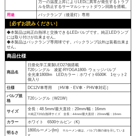
万一の温度上昇によりLEDに異常が発生するトラブ
ルを防止するサーマルシャットダウン回路を搭載。
用途
バックランプ（後退灯）専用
［必ずお読みください］
◆本製品は純正白熱球と交換できるLEDバルブです。純正LEDランプ
には取り付けが出来ません。
◆本製品はバックランプ専用球です。バックランプ以外は装着出来ま
せん。
商品仕様
日亜化学工業製LED27個搭載
T20シングル 凌駕-RYOGA1800- ウェッジバルブ
商品名
全光束1800lm LEDカラー：ホワイト6500K 1セット2
個入り
仕様
DC12V車専用 ［HV車・EV車・PHV車対応］
バルブ規
T20シングル［W21W］
格
全長：48.5mm/最大直径：20mm/幅：16mm
サイズ
※純正T20白熱球サイズ 全長：44mm/最大直径：20mm/幅：16mm
カラー
ホワイト 6500ケルビン（K)
1800ルーメン(lm)
※ルーメン値は、バルブ1個の値を示していま
明るさ
す。