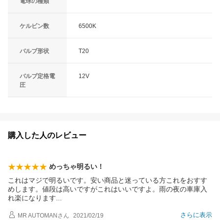
電球の種類
ケルビン数
6500K
バルブ形状
T20
バルブ定格電
12V
圧
購入した人のレビュー
めっちゃ明るい！
これはマジで明るいです。安い商品と迷っている方これをおすす
めします。値段は高いですがこれはいいですよ。雨の夜の車庫入
れ楽になりま
す
さらに表示
MR AUTOMAN
さん
2021/02/19