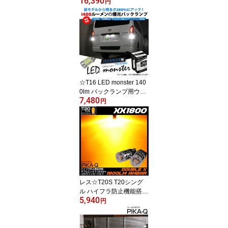
16,390
m ルーメン LEDハイビー
円
ムバルブキット LEDカラ
ー：ホワイト6300K ケル
ビン 全光束：8400lm バ
ルブ規格：HB3 9005 15-
C-1
☆T16 LED monster 140
0lm バックランプ用ウェ
7,480
ッジバルブ LEDカラー:
円
ホワイト 色温度：6500K
1セット2個入 ピカキュ
ウ大人気！LEDモンスタ
ーシリーズ 2球だと2800
ルーメン[RSL]
レス☆T20S T20シング
ル ハイフラ防止機能搭載
5,940
ポン付け 抵抗いらない T
円
20シングル XXダブル
エックス1800 LEDウイ