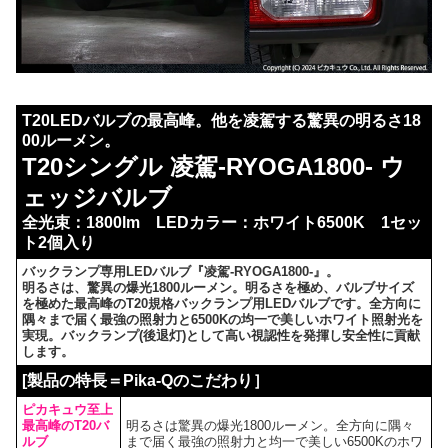
T20LEDバルブの最高峰。他を凌駕する驚異の明るさ18
00ルーメン。
T20シングル 凌駕-RYOGA1800- ウ
ェッジバルブ
全光束：1800lm LEDカラー：ホワイト6500K 1セッ
ト2個入り
バックランプ専用LEDバルブ『凌駕-RYOGA1800-』。
明るさは、驚異の爆光1800ルーメン。明るさを極め、バルブサイズ
を極めた最高峰のT20規格バックランプ用LEDバルブです。全方向に
隅々まで届く最強の照射力と6500Kの均一で美しいホワイト照射光を
実現。バックランプ(後退灯)として高い視認性を発揮し安全性に貢献
します。
[製品の特長＝Pika-Qのこだわり］
ピカキュウ至上
最高峰のT20バ
明るさは驚異の爆光1800ルーメン。全方向に隅々
ルブ
まで届く最強の照射力と均一で美しい6500Kのホワ