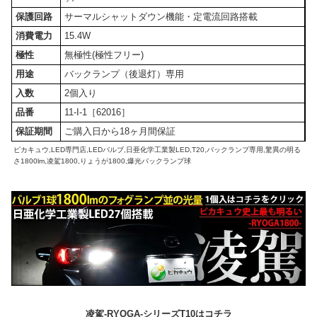
保護回路
サーマルシャットダウン機能・定電流回路搭載
消費電力
15.4W
極性
無極性(極性フリー)
用途
バックランプ（後退灯）専用
入数
2個入り
品番
11-I-1［62016］
保証期間
ご購入日から18ヶ月間保証
ピカキュウ,LED専門店,LEDバルブ,日亜化学工業製LED,T20,バックランプ専用,驚異の明る
さ1800lm,凌駕1800,りょうが1800,爆光バックランプ球
凌駕-RYOGA-シリーズT10はコチラ