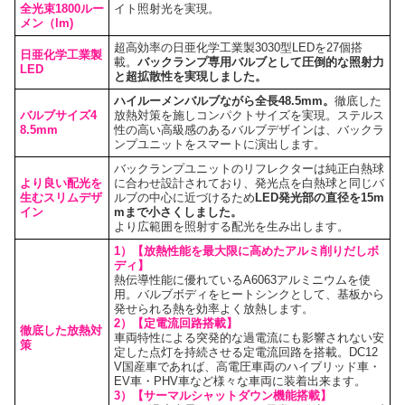
全光束1800ルー
イト照射光を実現。
メン（lm)
超高効率の日亜化学工業製3030型LEDを27個搭
日亜化学工業製
載。
バックランプ専用バルブとして圧倒的な照射力
LED
と超拡散性を実現しました。
ハイルーメンバルブながら全長48.5mm。
徹底した
バルブサイズ4
放熱対策を施しコンパクトサイズを実現。ステルス
8.5mm
性の高い高級感のあるバルブデザインは、バックラ
ンプユニットをスマートに演出します。
バックランプユニットのリフレクターは純正白熱球
より良い配光を
に合わせ設計されており、発光点を白熱球と同じバ
生むスリムデザ
ルブの中心に近づけるため
LED発光部の直径を15m
イン
mまで小さくしました。
より広範囲を照射する配光を生み出します。
1）【放熱性能を最大限に高めたアルミ削りだしボ
ディ】
熱伝導性能に優れているA6063アルミニウムを使
用。バルブボディをヒートシンクとして、基板から
発せられる熱を効率よく放熱します。
2）【定電流回路搭載】
徹底した放熱対
車両特性による突発的な過電流にも影響されない安
策
定した点灯を持続させる定電流回路を搭載。DC12
V国産車であれば、高電圧車両のハイブリッド車・
EV車・PHV車など様々な車両に装着出来ます。
3）【サーマルシャットダウン機能搭載】