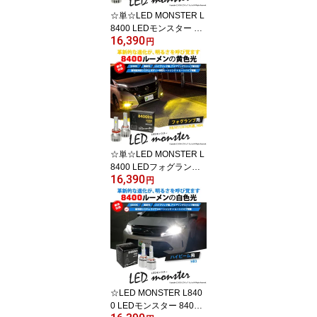
☆単☆LED MONSTER L
8400 LEDモンスター LE
16,390
Dフォグランプキット LE
円
Dカラー：ホワイト 色温
度：6300K ケルビン バ
ルブ規格：H8/H11/H16
兼用・HB4・PSX24W・
PSX26W
☆単☆LED MONSTER L
8400 LEDフォグランプ
16,390
キット LEDモンスター L
円
EDカラー：イエロー320
0K ケルビン 全光束：84
00lm バルブ規格：H8/H1
1/H16兼用・HB4・PSX2
4W・PSX26W
☆LED MONSTER L840
0 LEDモンスター 8400l