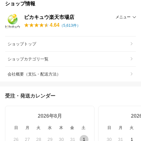
ショップ情報
ピカキュウ楽天市場店
メニュー
4.64
（
5,613
件）
ショップトップ
ショップカテゴリ一覧
会社概要（支払・配送方法）
受注・発送カレンダー
2026年8月
20
日
月
火
水
木
金
土
日
月
火
26
27
28
29
30
31
1
30
31
1