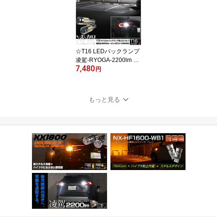
ンカーバルブ LEDカラ
ー：アンバー 明るさ：
1800lm 1セット2個入
☆T16 LEDバックランプ
凌駕-RYOGA-2200lm LE
7,480
Dカラー：ホワイト6600
円
K 明るさ：2200lm 1
セット2個入 爆光 フォグ
級の明るさ 高拡散 無極
もっと見る
性 静音ファン搭載 11-I-2
4