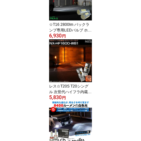
☆T16 2800lm バックラ
ンプ専用LEDバルブ ホワ
6,930
イト6500K［PP2800］
円
超高輝度2800lm ホワイ
ト6500K バックランプ専
用 120秒後も光束維持率
80％ バックカメラ視認
性向上 定電流回路 放熱
アルミ基板 1セット2個
入り
レス☆T20S T20シング
ル 次世代ハイフラ内蔵型
5,830
LEDウインカーバルブ T
円
20シングル NX-HF1600-
WB1 LEDカラー：アン
バー 明るさ：1600lm 1
セット2個入 11-I-27