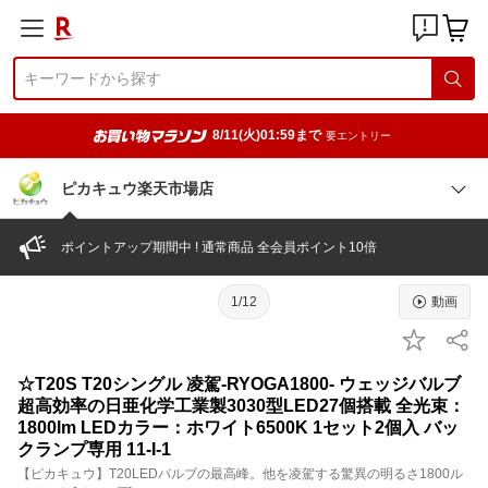
8/11(火)01:59まで
要エントリー
ピカキュウ楽天市場店
ポイントアップ期間中 ! 通常商品 全会員ポイント10倍
1/12
動画
☆T20S T20シングル 凌駕-RYOGA1800- ウェッジバルブ
超高効率の日亜化学工業製3030型LED27個搭載 全光束：
1800lm LEDカラー：ホワイト6500K 1セット2個入 バッ
クランプ専用 11-I-1
【ピカキュウ】T20LEDバルブの最高峰。他を凌駕する驚異の明るさ1800ル