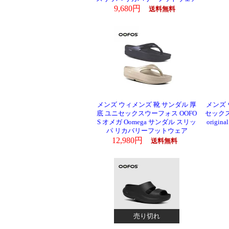
9,680円
送料無料
メンズ ウィメンズ 靴 サンダル 厚
メンズ 
底 ユニセックスウーフォス OOFO
セックス
S オメガ Oomega サンダル スリッ
orig
パ リカバリーフットウェア
12,980円
送料無料
売り切れ