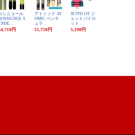
ロ​シ​ニ​ョ​ー​ル​ ​
ア​ト​ミ​ッ​ク​ ​A​T​
J​E​T​P​I​L​O​T​ ​ジ​
​O​S​S​I​G​N​O​L​ ​S​
O​M​I​C​ ​ベ​ン​チ​
ェ​ッ​ト​パ​イ​ロ​
​N​D​E​…
ュ​ラ​…
ッ​ト​ ​…
64,710
円
51,750
円
5,190
円