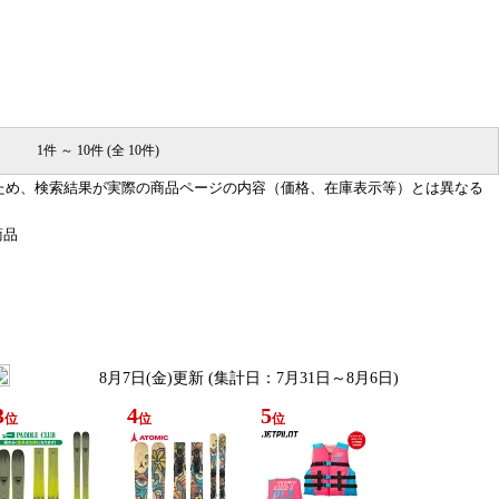
1件 ～ 10件 (全 10件)
ため、検索結果が実際の商品ページの内容（価格、在庫表示等）とは異なる
商品
8月7日(金)更新 (集計日：7月31日～8月6日)
3
4
5
位
位
位