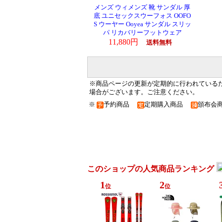
メンズ ウィメンズ 靴 サンダル 厚
底 ユニセックスウーフォス OOFO
S ウーヤー Ooyea サンダル スリッ
パ リカバリーフットウェア
11,880円
送料無料
※商品ページの更新が定期的に行われている
場合がございます。ご注意ください。
※
予約商品
定期購入商品
頒布会
このショップの人気商品ランキング
1
2
位
位