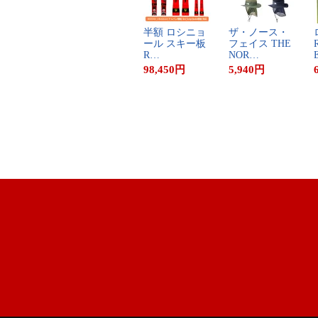
半​額​ ​ロ​シ​ニ​ョ​
ザ​・​ノ​ー​ス​・​
ー​ル​ ​ス​キ​ー​板​ ​
フ​ェ​イ​ス​ ​T​H​E​ ​
R
R​…
N​O​R​…
E
98,450
円
5,940
円