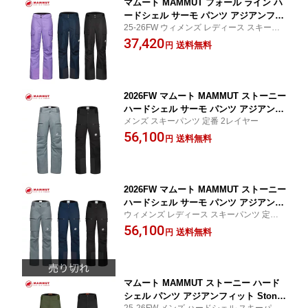
マムート MAMMUT フォール ライン ハ
ードシェル サーモ パンツ アジアンフィ
25-26FW ウィメンズ レディース スキーパ
ット Fall Line HS Thermo Pants AF W
ンツ 2レイヤー フリーライド
37,420
omen 1020-13690
送料無料
円
2026FW マムート MAMMUT ストーニー
ハードシェル サーモ パンツ アジアンフ
メンズ スキーパンツ 定番 2レイヤー
ィット Stoney HS Thermo Pants AF M
56,100
en 1020-13720
送料無料
円
2026FW マムート MAMMUT ストーニー
ハードシェル サーモ パンツ アジアンフ
ウィメンズ レディース スキーパンツ 定番 2
ィット Stoney HS Thermo Pants AF W
レイヤー
56,100
omen 1020-13730
送料無料
円
マムート MAMMUT ストーニー ハード
シェル パンツ アジアンフィット Stone