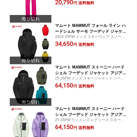
ルスキーウェア]
20,790
ェア[ポイント5倍]
送料無料
円
マムート MAMMUT フォール ライン ハ
ードシェル サーモ フーデッド ジャケッ
2024-25FW メンズ スキーウェア スノーボ
ト Fall Line HS Thermo Hooded Jacke
ード 中綿 アジアンフィット
34,650
t AF Men 1010-30890
送料無料
円
マムート MAMMUT ストーニー ハード
シェル フーデッド ジャケット アジアン
25-26FW メンズ スキージャケット ハード
フィット Stoney HS Hooded Jacket A
シェル
64,150
F Men 1010-30990
送料無料
円
マムート MAMMUT ストーニー ハード
シェル フーデッド ジャケット アジアン
25-26FW ウィメンズ レディース スキージ
フィット Stoney HS Hooded Jacket A
ャケット ハードシェル
64,150
F Women 1010-31000
送料無料
円