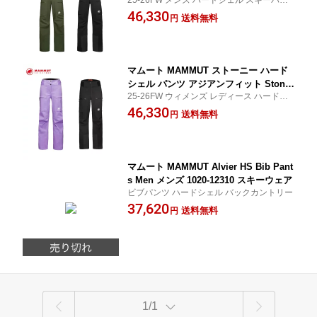
25-26FW メンズ ハードシェル スキーパン
y HS Pants AF Men 1020-13740
ツ 3レイヤー
46,330
送料無料
円
マムート MAMMUT ストーニー ハード
シェル パンツ アジアンフィット Stone
25-26FW ウィメンズ レディース ハードシ
y HS Pants AF Women 1020-13750
ェル スキーパンツ 3レイヤー
46,330
送料無料
円
マムート MAMMUT Alvier HS Bib Pant
s Men メンズ 1020-12310 スキーウェア
ビブパンツ ハードシェル バックカントリー
37,620
送料無料
円
1/1