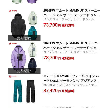
2026FW マムート MAMMUT ストーニー
ハードシェル サーモ フーデッド ジャケ
メンズ スキージャケット ハードシェル
ット アジアンフィット Stoney HS Ther
73,700
mo Hooded Jacket AF Men 1010-3103
送料無料
円
0
2026FW マムート MAMMUT ストーニー
ハードシェル サーモ フーデッド ジャケ
ウィメンズ レディース スキージャケット
ット アジアンフィット Stoney HS Ther
ハードシェル
73,700
mo Hooded Jacket AF Women 1010-3
送料無料
円
1040
マムート MAMMUT フォール ライン ハ
ードシェル サーモ パンツ アジアンフィ
25-26FW メンズ スキーパンツ 2レイヤー
ット Fall Line HS Thermo Pants AF M
フリーライド
37,420
en 1020-13680
送料無料
円