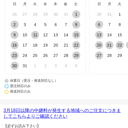
日
月
火
水
木
金
土
日
月
火
26
27
28
29
30
31
1
30
31
1
2
3
4
5
6
7
8
6
7
8
9
10
11
12
13
14
15
13
14
15
16
17
18
19
20
21
22
20
21
22
23
24
25
26
27
28
29
27
28
29
30
31
1
2
3
4
5
休業日（受注・発送対応なし）
受注対応のみ
発送対応のみ
3月18日以降の中継料が発生する地域へのご注文につきま
してこちらよりご確認ください
【必ずお読み下さい】