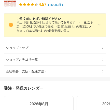
4.57
（
16,003
件）
ご注文前に必ずご確認ください
※土日祝日は定休日とさせて頂いております。・「配送予
定 12:00までの注文で最短 (翌日)お届け」の表示につ
きましてはお届けまでの最短納期の
目
ショップトップ
ショップカテゴリ一覧
会社概要（支払・配送方法）
受注・発送カレンダー
2026年8月
20