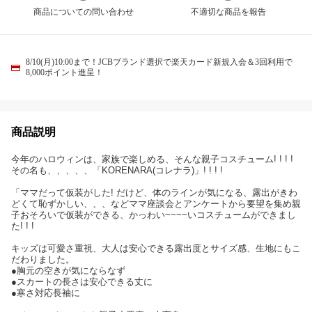
商品についての問い合わせ
不適切な商品を報告
8/10(月)10:00まで！JCBブランド選択で楽天カード新規入会＆3回利用で
8,000ポイント進呈！
商品説明
今年のハロウィンは、家族で楽しめる、そんな親子コスチューム! ! ! !
その名も、、、、、「KORENARA(コレナラ)」! ! ! !
「ママだって仮装がした! だけど、体のラインが気になる、露出がきわ
どくて恥ずかしい、、、などママ座談会とアンケートから要望を集め親
子おそろいで仮装ができる、かっわい~~~~いコスチュームができまし
た! ! !
キッズは可愛さ重視、大人は安心できる露出度とサイズ感、生地にもこ
だわりました。
●胸元の空きが気にならなず
●スカートの長さは安心できる丈に
●寒さ対応長袖に