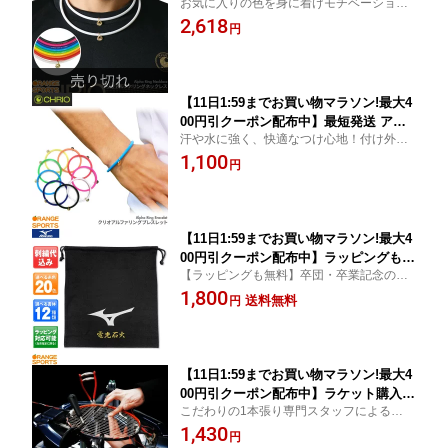
お気に入りの色を身に着けモチベーション
オ CHRIO アルファリングネックレス C
アップ！！
2,618
hrio Alpha Ring Necklace アクセサリ
円
ー スポーツネックレス 鮮やかな全9色
キャンセル・返品・交換不可
【11日1:59までお買い物マラソン!最大4
00円引クーポン配布中】最短発送 アウ
汗や水に強く、快適なつけ心地！付け外し
トレット価格 50%OFF クリオ CHRIO
も簡単！
1,100
クリオ アルファリングブレスレット Ch
円
rio Alpha Bracelet スポーツアクセサリ
ー ブレスレット全9色 キャンセル・返
品・交換不可
【11日1:59までお買い物マラソン!最大4
00円引クーポン配布中】ラッピングも無
【ラッピングも無料】卒団・卒業記念の贈
料! 送料無料 ミズノ 文字刺しゅうが入
り物に最適横38cmx縦35cm
1,800
る マルチ袋 2段刺繍も追加料金で出来ま
送料無料
円
す 記念品、卒業、卒団記念品、引退、
部活 領収書発行可 数量納期ご相談下さ
い 12JYDX0109 刺しゅう
【11日1:59までお買い物マラソン!最大4
00円引クーポン配布中】ラケット購入時
こだわりの1本張り専門スタッフによる安心
限定ガット張り ※こちらのガット張り
の張り！
1,430
はラケット購入時限定のガット張りとな
円