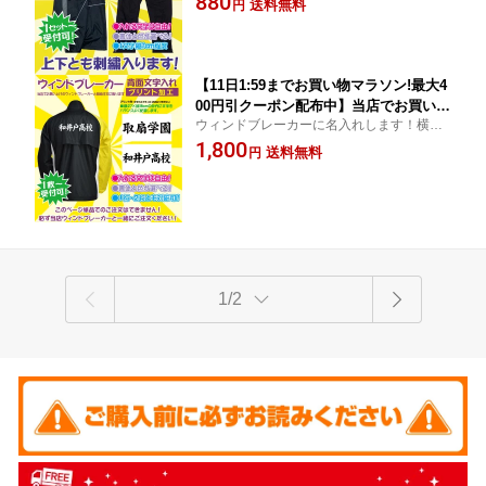
880
送料無料
円
と色が選べる 2段刺しゅうも追加料金で
可 領収書発行可 代引き不可
【11日1:59までお買い物マラソン!最大4
00円引クーポン配布中】当店でお買い上
ウィンドブレーカーに名入れします！横27c
げのウィンドブレーカーと同時購入に限
mx縦18cm以内
1,800
る! 1枚からできる、背面文字入れプリン
送料無料
円
ト 学校名、都道府県名など文字は自由
書体と色が選べる 二行まで同一料金 領
収書発行可、加工品の為代引き不可
1/2