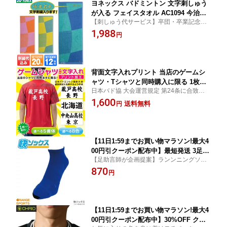
ヨネックス バドミントン 文字刺しゅう
が入る フェイスタオル AC1094 今治タ
【刺しゅう代サービス】卒団・卒業記念の
オルブランド商品認定 2段刺繍も追加料
贈り物に最適タオルサイズ横33cmx縦82cm
1,988
金で出来ます 記念品、卒業、卒団記念
円
品、引退、部活、誕生日、プレゼントに
領収書発行できます、数量納期ご相談下
さい
背面文字入れプリント 当店のゲームシ
ャツ・Tシャツと同時購入に限る 1枚か
日本バド協 大会運営規定 第24条に合致する
ら受付可 学校名都道府県名など文字は
よう作成します！
1,600
自由 書体と色が選べる 試合で着られる
送料無料
円
二行まで同一料金 背番号は別商品 バド
ミントン ユニフォーム ゲームシャツ ゲ
ームウェア 名入れ チーム対応
【11日1:59までお買い物マラソン!最大4
00円引クーポン配布中】最短発送 3足ご
【足助言師が企画提案】ランンニングソッ
購入で1足プレゼント！ プレゼントカラ
クスの新定番！快ソックス誕生！！
870
ーは選べません 快ソックス つま先ノー
円
マルタイプ 足助言師オリジナル ランニ
ングソックス 当店限定販売 キャンセ
ル・返品・交換不可
【11日1:59までお買い物マラソン!最大4
00円引クーポン配布中】30%OFF クリ