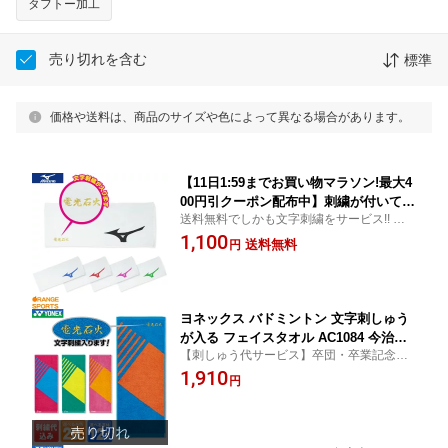
タフトー加工
売り切れを含む
標準
価格や送料は、商品のサイズや色によって異なる場合があります。
【11日1:59までお買い物マラソン!最大4
00円引クーポン配布中】刺繍が付いてこ
送料無料でしかも文字刺繍をサービス!! 卒
のお値段!!ミズノ 文字刺しゅうが入る
団・卒業記念の贈り物に最適 横85cmx縦35
1,100
フェイスタオル スポーツタオル 記念
送料無料
円
cm
品、卒業、卒団記念品、引退、部活、誕
生日、プレゼント領収書発行できます、
数量納期ご相談下さい 32JYB130
ヨネックス バドミントン 文字刺しゅう
が入る フェイスタオル AC1084 今治タ
【刺しゅう代サービス】卒団・卒業記念の
オルブランド商品認定 2段刺繍も追加料
贈り物に最適タオルサイズ横33cmx縦82cm
1,910
金で出来ます 記念品、卒業、卒団記念
円
品、引退、部活、誕生日、プレゼントに
領収書発行できます、数量納期ご相談下
さい