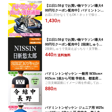
状も同送します
【11日1:59までお買い物マラソン!最大4
00円引クーポン配布中】バドミントンガ
お店に行かなくてもOK！ネットで張り替え
ット張替インターネットでガットの張替
が注文できる！
1,430
えを依頼できる！ガットを同時にご注文
円
の上、当店までラケットをお送りくださ
い！ガットを張り替えてお送りします！
迅速・確実な張り替えサービス
【11日1:59までお買い物マラソン!最大4
00円引クーポン配布中】2段刺しゅう追
2段刺しゅうで見栄えばっちり！文字数が多
加オプション 当店でお買い上げの刺繍
い人におススメ！
440
加工対象商品と同時購入に限る。 この
送料無料
円
商品単品でのご購入は出来ません ウェ
ア加工は対象外となっております。
バドミントンゼッケン 一般用 W30cm×
H15cm 1枚から可能 学校名、都道府県
ご注文確認後にイメージ画を作成してお送
名など文字自由 書体選べる 文字の高さ6
りしますので、必ずご返信ください！
880
cm ゲームシャツと同時購入ですぐ試合
円
で着られる ヒートカットでほつれない
バドミントン専門店が作る！
バドミントンゼッケン ジュニア用 W25c