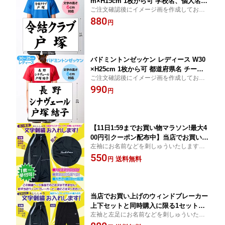
m×H15cm 1枚から可 学校名、個人名な
ご注文確認後にイメージ画を作成してお送
ど文字は自由 書体選べる 文字の高さ6c
りしますので、必ずご返信ください！
880
m ゲームシャツと同時購入ですぐ試合
円
で着られる ヒートカットでほつれない
バドミントン専門店が作る！
バドミントンゼッケン レディース W30
×H25cm 1枚から可 都道府県名 チーム
ご注文確認後にイメージ画を作成してお送
名 個人名等文字自由 書体選べる 文字の
りしますので、必ずご返信ください！
990
高さ6cm ゲームシャツと同時購入です
円
ぐ試合着用可 ヒートカットでほつれな
い バドミントン専門店が作る
【11日1:59までお買い物マラソン!最大4
00円引クーポン配布中】当店でお買い上
左袖にお名前などを刺しゅういたします文
げのウィンドブレーカーと同時購入に限
字の大きさ縦1cm程度
550
る1枚からできる、左袖個人名刺しゅう
送料無料
円
加工 学校名など文字は自由 書体と色が
選べる 2段刺しゅうも追加料金で可 領収
書発行可 代引き不可
当店でお買い上げのウィンドブレーカー
上下セットと同時購入に限る1セットか
左袖と左足にお名前などを刺しゅういたし
らできる、「左袖」と「左足」個人名刺
ます文字の大きさ縦1cm程度
しゅう加工 学校名など文字は自由 書体