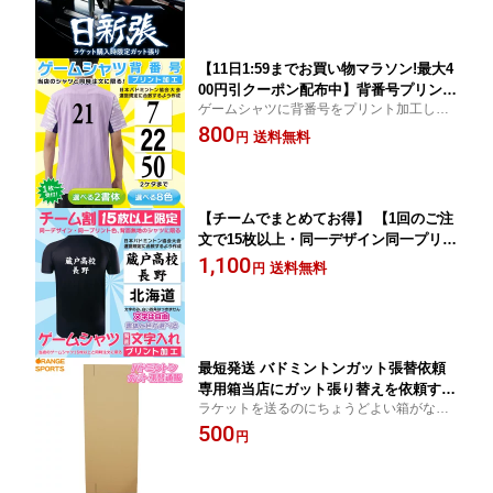
ります。 専門店の張り！日新張！ ラケ
ットご購入でガット張を希望の方はこち
らをご注文ください
【11日1:59までお買い物マラソン!最大4
00円引クーポン配布中】背番号プリント
ゲームシャツに背番号をプリント加工しま
2ケタまで 当店のゲームシャツ・Tシャ
す 背面文字入れプリントと一緒にご利用
800
ツと同時購入に限る！1枚から受付可能
送料無料
円
ください
2書体8色から選べる 番号：高さ約13cm
幅約6.8cm 日本バドミントン協会大会運
営規程に沿った大きさ 文字入れは別商
品
【チームでまとめてお得】 【1回のご注
文で15枚以上・同一デザイン同一プリン
ト色・背面無地のシャツ限定】 背面文
1,100
送料無料
円
字入れプリントチーム割 当店のゲーム
シャツ15枚以上と同時購入 文字は自由
に2行まで 背番号は別商品 1〜14枚は別
商品
最短発送 バドミントンガット張替依頼
専用箱当店にガット張り替えを依頼する
ラケットを送るのにちょうどよい箱がない
方にのみ販売この箱をご注文いただき、
とお困りのあなたに。バドミントンラケッ
500
箱が届きしだいラケットを入れてご返送
円
ト専用箱送料無料
ください箱のサイズ選べます迅速・確実
な張り替えサービスクロネコヤマト送り