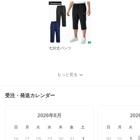
七分丈パンツ
もっと見る
受注・発送カレンダー
2026年8月
20
日
月
火
水
木
金
土
日
月
火
26
27
28
29
30
31
1
30
31
1