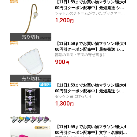
【11日1:59までお買い物マラソン!最大4
00円引クーポン配布中】最短発送 シャ
シャトルのチャームがついたブックマーカ
トルブックマーカー バドミントン バド
ー（しおり）です
1,200
ミントングッズ 卒団 卒業 記念品 プレ
円
ゼント
【11日1:59までお買い物マラソン!最大4
00円引クーポン配布中】最短発送 シャ
部活の退団・卒団の寄せ書きに
トル色紙 バドミントン バドミントング
900
ッズ 卒団 卒業 寄せ書き 記念品 プレゼ
円
ント
【11日1:59までお買い物マラソン!最大4
00円引クーポン配布中】最短発送 シャ
ゼッケン留にぴったり
トル安全ピン(4個入) バドミントン ゼッ
1,300
ケン バドミントングッズ
円
【11日1:59までお買い物マラソン!最大4
00円引クーポン配布中】文字・名前刻印