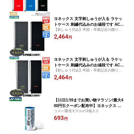
本用 2段刺繍も追加料金で出来ます 記念
品、卒業、卒団記念品に 領収書発行可
数量納期ご相談下さい
ヨネックス 文字刺しゅうが入る ラケッ
トケース 刺繍代込みのお値段です AC54
【刺しゅう代込】卒団・卒業記念の贈り物
6 ストレッチソフトケース (テニスラケ
に最適横35cm×縦80cm
2,464
ット用) 2段刺繍も追加料金で出来ます
円
記念品、卒業、卒団記念品に 領収書発
行可 数量納期ご相談下さい
ヨネックス 文字刺しゅうが入る ラケッ
トケース 刺繍代込みのお値段です AC54
【刺しゅう代込】卒団・卒業記念の贈り物
7 ストレッチソフトケース (バドミント
に最適横23cm×縦74cm
2,464
ンラケット用) 2段刺繍も追加料金で出来
円
ます 記念品、卒業、卒団記念品に 領収
書発行可 数量納期ご相談下さい
【11日1:59までお買い物マラソン!最大4
00円引クーポン配布中】ヨネックス バ
コスパ重視モデルの3個入り
ドミントンシャトル ナイロンシャトル
693
メイビス40BP / 1ケース / 3個入り カラ
円
ー ホワイト(011) M-40BP MAVIS40BP
バドミントン MIDDLE YONEX