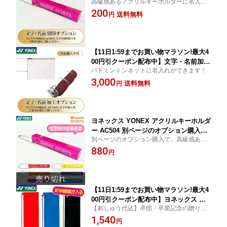
高級感あるアクリルキーホルダーに名入れ
オプション 当店のヨネックス YONEX
加工できる
200
アクリルキーホルダー AC504と同時購
送料無料
円
入に限る この商品単品でのご購入はで
きません 1本から加工可能
【11日1:59までお買い物マラソン!最大4
00円引クーポン配布中】文字・名前加工
バドミントンネットに名入れができます！
オプション 当店のヨネックス YONEX
3,000
バドミントンVAネット AC340と同時購
送料無料
円
入に限る この商品単品でのご購入はで
きません 1本から加工可能
ヨネックス YONEX アクリルキーホルダ
ー AC504 別ページのオプション購入で
別ページのオプション購入で、高級感ある
文字・名前が刻印できる 1本から加工可
アクリルキーホルダーに文字を刻印します
880
能 ネームタグ・名札・記念品・卒業・
円
卒団記念品・プチギフトに 注文後のキ
ャンセル・返品・交換不可
【11日1:59までお買い物マラソン!最大4
00円引クーポン配布中】ヨネックス 文
【刺しゅう代込】卒団・卒業記念の贈り物
字刺しゅうが入る ソフトケース AC541
に最適横100cmx縦40cm
1,540
ラケットケース バドミントンラケット1
円