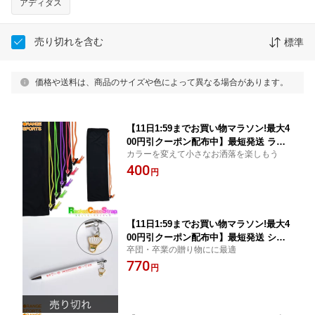
アディダス
売り切れを含む
標準
価格や送料は、商品のサイズや色によって異なる場合があります。
【11日1:59までお買い物マラソン!最大4
00円引クーポン配布中】最短発送 ラケ
カラーを変えて小さなお洒落を楽しもう
ットケース用カラーストラップ 交換用
400
ラケットケースストラップ ソフトケー
円
ス用紐 ラケットケースは付属しており
ません。
【11日1:59までお買い物マラソン!最大4
00円引クーポン配布中】最短発送 シャ
卒団・卒業の贈り物にに最適
トルチャーム付きシャーペン 集中 必勝
770
バドミントングッズ 文房具 プレゼント
円
贈り物