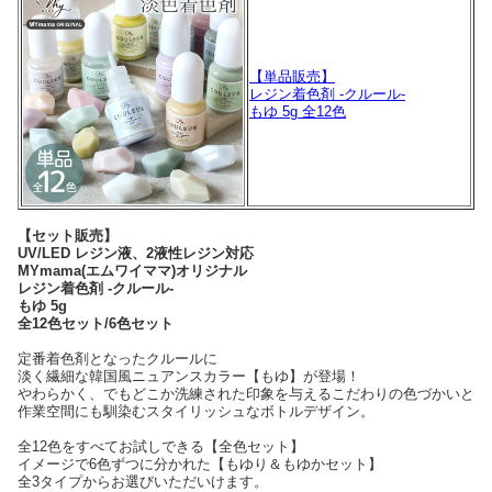
【単品販売】
レジン着色剤 -クルール-
もゆ 5g 全12色
【セット販売】
UV/LED レジン液、2液性レジン対応
MYmama(エムワイママ)オリジナル
レジン着色剤 -クルール-
もゆ 5g
全12色セット/6色セット
定番着色剤となったクルールに
淡く繊細な韓国風ニュアンスカラー【もゆ】が登場！
やわらかく、でもどこか洗練された印象を与えるこだわりの色づかいと
作業空間にも馴染むスタイリッシュなボトルデザイン。
全12色をすべてお試しできる【全色セット】
イメージで6色ずつに分かれた【もゆり＆もゆかセット】
全3タイプからお選びいただいけます。