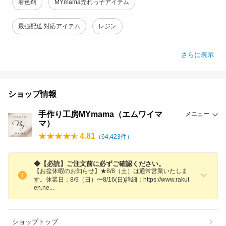
着色剤
MYmama売れっ子アイテム
最強配送 対応アイテム
レジン
さらに表示
ショップ情報
手作り工房MYmama（エムワイマ
メニュー
マ）
4.81
（
64,423
件）
◆【必読】ご注文前に必ずご確認ください。
【お盆休暇のお知らせ】★8/8（土）は通常営業いたしま
す。休業日：8/9（日）〜8/16(日)詳細：https://www.rakut
en.n
e
ショップトップ