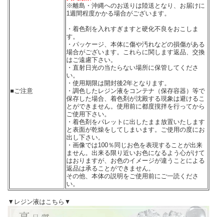
※離島・沖縄へのお送りは陸送となり、お届けに
1週間程度かかる場合がございます。
・着色剤を入れすぎますと硬化不良をおこしま
す。
・パッケージ、本体に傷や汚れなどの損傷がある
場合がございます。これらに関します返品、交換
はご遠慮下さい。
・直射日光の当たらない場所に保管してくださ
い。
・使用期限は開封後2年となります。
■ご注意
・調色したレジン液をコンテナ（保存容器）等で
保存した場合、着色剤が沈殿する現象は避けるこ
とができません。使用前に都度撹拌を行ってから
ご使用下さい。
・着色剤をパレットに出したまま放置いたします
と表面が乾燥をしてしまいます。ご使用の度にお
出し下さい。
・画像では100％同じお色を表現することが出来
ません。出来る限り近いお色になるよう心がけて
はおりますが、お色のイメージが違うことによる
返品は承ることができません。
その他、本体の説明をご使用前にご一読くださ
い。
▼レジン液はこちら▼