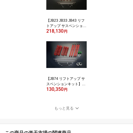
【JB23 JB33 JB43 リフ
トアップ サスペンション
218,130
キット】ジムニー JB23 J
円
B33 JB43 2インチ 3イン
チ アップ【SS PRO セッ
ト】モーターファーム F
SSPROJB
【JB74 リフトアップ サ
スペンションキット】ジ
130,350
ムニー シエラ JB74 2イ
円
ンチ 3インチ アップ【S
S セット】モーターファ
ーム FSSJB74
もっと見る
この商品の楽天市場の関連商品