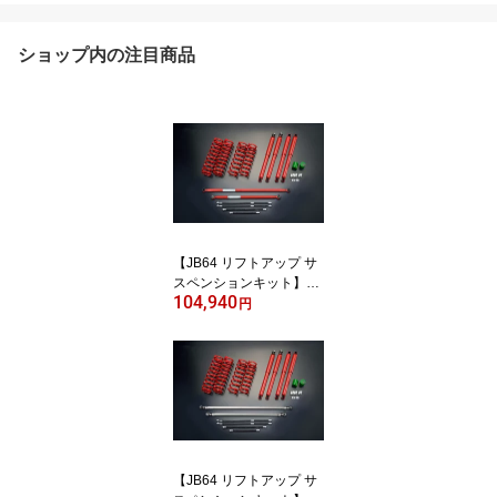
ショップ内の注目商品
【JB64 リフトアップ サ
スペンションキット】ジ
104,940
ムニー JB64 2インチ 3イ
円
ンチ アップ【ST セッ
ト】モーターファーム F
STJB64
【JB64 リフトアップ サ