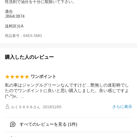
性洗剤で油分を十分に取除いて下さい。
適合
JB64/JB74
送料区分A
商品番号：64EX-SMG
購入した人のレビュー
ワンポイント
私の車はジャングルグリーンなんですけど…艶無しの迷彩柄でし
たのでワンポイントに良いと思い購入しました。良い感じですよ
(^-^)v
。
さらに表示
ルミ９８９８
さん
2019/11/05
すべてのレビューを見る (
件)
1