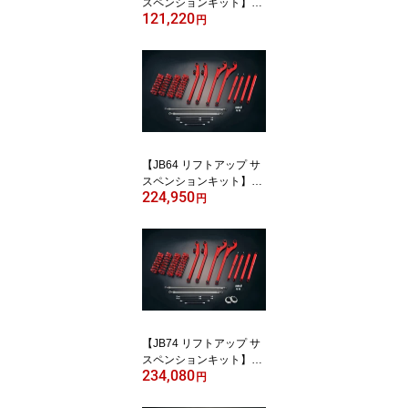
スペンションキット】ジ
121,220
ムニー JB64 2インチ 3イ
円
ンチ アップ【SS セッ
ト】モーターファーム F
SSJB64
【JB64 リフトアップ サ
スペンションキット】ジ
224,950
ムニー JB64 2インチ 3イ
円
ンチ アップ【SS PRO セ
ット】モーターファーム
FSSPROJB64
【JB74 リフトアップ サ
スペンションキット】ジ
234,080
ムニー シエラ JB74 2イ
円
ンチ 3インチ アップ【S