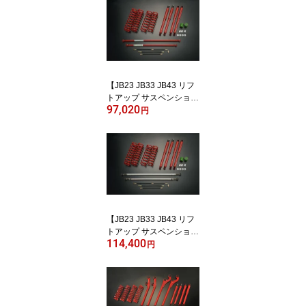
S PRO セット】モーター
ファーム FSSPROJB74
【JB23 JB33 JB43 リフ
トアップ サスペンション
97,020
キット】ジムニー JB23 J
円
B33 JB43 2インチ 3イン
チ アップ【ST セット】
モーターファーム FSTJB
【JB23 JB33 JB43 リフ
トアップ サスペンション
114,400
キット】ジムニー JB23 J
円
B33 JB43 2インチ 3イン
チ アップ【SS セット】
モーターファーム FSSJB