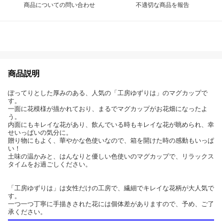
商品についての問い合わせ
不適切な商品を報告
商品説明
ぽってりとした厚みのある、人気の「工房ゆずりは」のマグカップで
す。
一面に花模様が描かれており、まるでマグカップがお花畑になったよ
う。
内面にもキレイな花があり、飲んでいる時もキレイな花が眺められ、幸
せいっぱいの気分に。
贈り物にもよく、華やかな色使いなので、箱を開けた時の感動もいっぱ
い！
土味の温かみと、はんなりと優しい色使いのマグカップで、リラックス
タイムをお過ごしください。
「工房ゆずりは」は女性だけの工房で、繊細でキレイな花柄が大人気で
す。
一つ一つ丁寧に手描きされた花には個体差がありますので、予め、ご了
承ください。