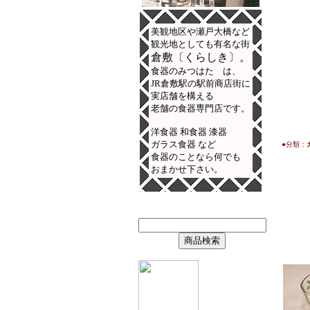
美観地区や瀬戸大橋など
観光地としても有名な街
倉敷〔くらしき〕。
食器のみつはた は、
JR倉敷駅の駅前商店街に
実店舗を構える
老舗の食器専門店です。
洋食器 和食器 漆器
ガラス食器 など
●分類：
食器のことなら何でも
おまかせ下さい。