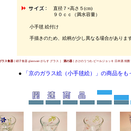
直径７×高さ５(cm)
９０ｃｃ（満水容量）
小手毬 絵付け
手描きのため、絵柄が少し異なる場合がありま
ガラス食器
[ 硝子食器 glassware がらす グラス ］
酒の器
[ さけのうつわ ビールジョッキ 日本酒 焼酎
●
「京のガラス絵（小手毬絵）」の商品をも