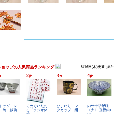
ショップの人気商品ランキング
8月6日(木)更新 (集
2
3
4
位
位
位
位
ド​ッ​グ​ ​レ​
て​ぬ​ぐ​い​た​お​
ひ​ま​わ​り​ ​マ​
内​外​十​草​飯​碗​
ロ​碗​（​飯​碗​
る​「​ラ​ジ​オ​体​
グ​カ​ッ​プ​・​紺
〔​大​〕​ ​直​径​約​1​