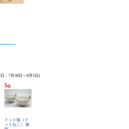
計日：7月30日～8月5日)
5
位
ド​ッ​ト​猫​（​ド​
ッ​ト​ね​こ​）​ ​飯​