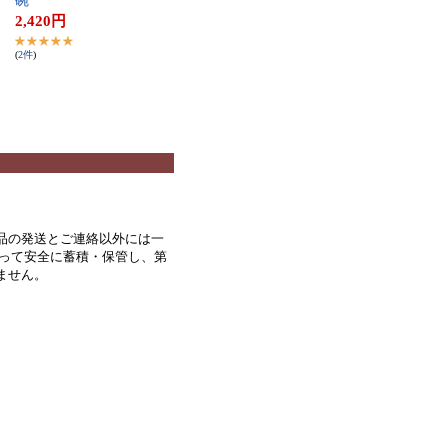
碗
2,420
円
(
2
件
)
品の発送とご連絡以外には一
もって安全に蓄積・保管し、第
いません。