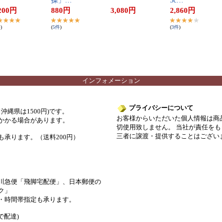
操​」​…
5​c​…
200
円
880
円
3,080
円
2,860
円
件
)
(
5
件
)
(
3
件
)
インフォメーション
プライバシーについて
沖縄県は1500円)です。
お客様からいただいた個人情報は商
かかる場合があります。
切使用致しません。 当社が責任を
三者に譲渡・提供することはござ
承ります。（送料200円）
川急便「飛脚宅配便」、日本郵便の
ク」
・時間帯指定も承ります。
で配達)