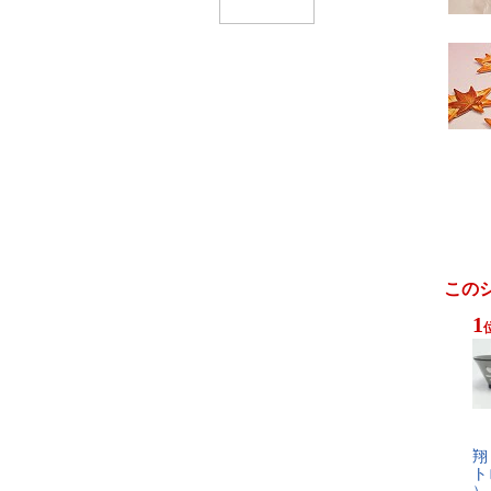
この
1
翔​
ト​