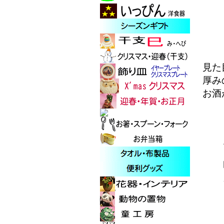
見た
厚み
お酒