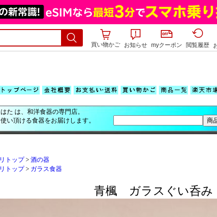
買い物かご
お知らせ
myクーポン
閲覧履歴
はた は、和洋食器の専門店。
お使い頂ける食器をお届けします。
リトップ
>
酒の器
リトップ
>
ガラス食器
青楓 ガラスぐい呑み