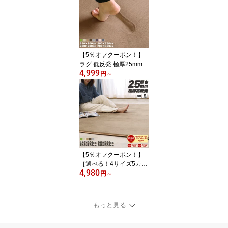
300cm 直径100cm 直径1
40cm 直径200cm ラグ ラ
グマット 北欧 カーペッ
ト ラグ 春 夏 おしゃれ ラ
ビットファー
【5％オフクーポン！】
ラグ 低反発 極厚25mm 1
4,999
40×200cm 200×200cm 2
円
～
00×250cm 200×300cm
厚手 滑り止め ラグマッ
ト マット カーペット ホ
ットカーペット対応 リビ
ング 春 夏 おしゃれ 北欧
フリーリー
【5％オフクーポン！】
［選べる！4サイズ5カラ
4,980
ー］ ラグ 高反発 極厚25
円
～
mm 200×300cm 200×25
0cm 200×200cm 140×20
0cm ラグ 厚手 滑り止め
もっと見る
ラグマット カーペット 3
畳 ホットカーペット対応
リビング 高反発ラグ 春