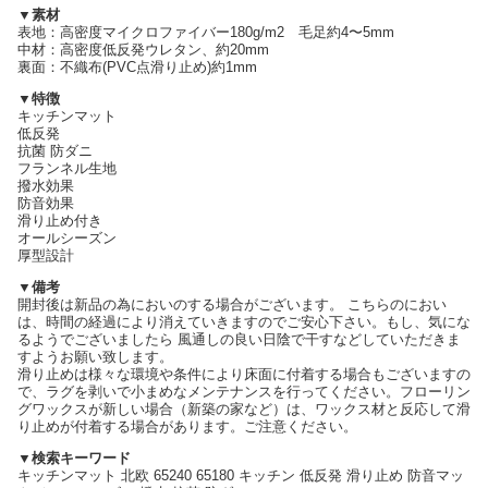
▼素材
表地：高密度マイクロファイバー180g/m2 毛足約4〜5mm
中材：高密度低反発ウレタン、約20mm
裏面：不織布(PVC点滑り止め)約1mm
▼特徴
キッチンマット
低反発
抗菌 防ダニ
フランネル生地
撥水効果
防音効果
滑り止め付き
オールシーズン
厚型設計
▼備考
開封後は新品の為においのする場合がございます。 こちらのにおい
は、時間の経過により消えていきますのでご安心下さい。もし、気にな
るようでございましたら 風通しの良い日陰で干すなどしていただきま
すようお願い致します。
滑り止めは様々な環境や条件により床面に付着する場合もございますの
で、ラグを剥いで小まめなメンテナンスを行ってください。フローリン
グワックスが新しい場合（新築の家など）は、ワックス材と反応して滑
り止めが付着する場合があります。ご注意ください。
▼検索キーワード
キッチンマット 北欧 65240 65180 キッチン 低反発 滑り止め 防音マッ