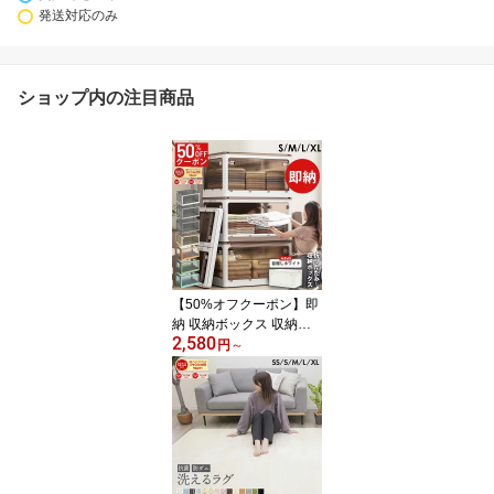
発送対応のみ
ショップ内の注目商品
【50%オフクーポン】即
納 収納ボックス 収納ケ
2,580
ース チェスト 折りたた
円
～
み 収納 ふた付き キャス
ター付き 5面開き 前開き
27L 40L 53L 82L 屋外 お
しゃれ プラスチック 衣
装ケース コンテナ ボッ
クス 衣類 布団