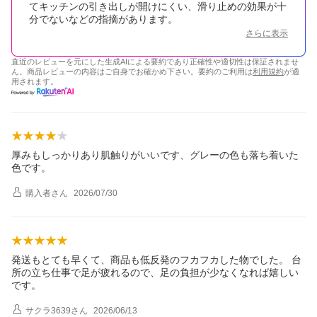
てキッチンの引き出しが開けにくい、滑り止めの効果が十
分でないなどの指摘があります。
さらに表示
直近のレビューを元にした生成AIによる要約であり正確性や適切性は保証されませ
ん。商品レビューの内容はご自身でお確かめ下さい。要約のご利用は
利用規約
が適
用されます。
厚みもしっかりあり肌触りがいいです、グレーの色も落ち着いた
色です。
購入者
さん
2026/07/30
発送もとても早くて、商品も低反発のフカフカした物でした。 台
所の立ち仕事で足が疲れるので、足の負担が少なくなれば嬉しい
です。
サクラ3639
さん
2026/06/13