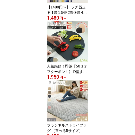
【1480円〜】 ラグ 洗え
る 1畳 1.5畳 2畳 3畳 4畳
1,480
洗えるラグ おしゃれ 北
円
～
欧 防ダニ 冬 床暖房対応
オールシーズン 滑り止め
マット ラグマット カー
ペット ラグカーペット
センターラグ 正方形 長
方形 ホットカーペットラ
グ 絨毯
人気絶頂！即納【50％オ
フクーポン！】 D型まな
1,950
板 フチ付きまな板 食洗
円
～
器OK 3色 3サイズ まな板
かまぼこ型 キッチン雑貨
エラストマー製 丸型 耐
熱 熱湯消毒 やわらかい
おしゃれ まないた キッ
チン 台所 食器
フランネルストライプラ
グ ［選べる5サイズ］ラ