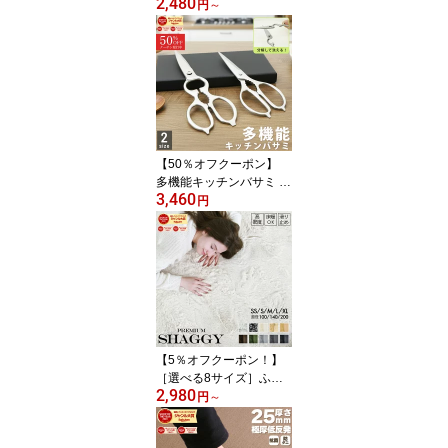
2,480
グ ラグマット キルト オ
円
～
ールシーズン 抗菌 防ダ
ニ 北欧 洗える 無地 ホッ
トカーペット ノンホルム
おしゃれ ぽこぽこ 春 夏
用
【50％オフクーポン】
多機能キッチンバサミ キ
3,460
ッチンバサミ 分解できる
円
オールステンレス 食洗器
対応 化粧箱付き はさみ
栓抜き 缶開け 殻割り オ
ープナー ギフト 料理ハ
サミ 軽量
【5％オフクーポン！】
［選べる8サイズ］ふわ
2,980
ふわ シャギーラグ 100×
円
～
140cm 140×200cm 200×
200cm 200×250cm 200×