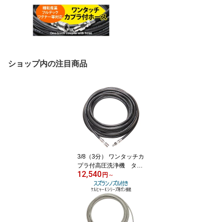
ショップ内の注目商品
3/8（3分） ワンタッチカ
プラ付高圧洗浄機 タフ
12,540
ホース
円
～