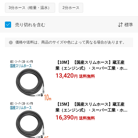
3分ホース（軽量・温水）
2分ホース
売り切れを含む
標準
価格や送料は、商品のサイズや色によって異なる場合があります。
【10M】 【国産スリムホース】蔵王産
業（エンジン式）・スーパー工業・ホン
ダ・対応 2分（1/4） 210k
13,420
送料無料
円
【15M】 【国産スリムホース】蔵王産
業（エンジン式）・スーパー工業・ホン
ダ・対応 2分（1/4） 210k
16,390
送料無料
円