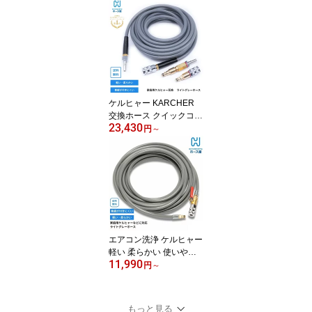
ケルヒャー KARCHER
交換ホース クイックコネ
23,430
クト対応 K2 K3 K4 K5 ク
円
～
ラシック ベランダ 家庭
用 高圧洗浄機 軽い 柔ら
かい 巻き癖がつきにくい
L03-NC2-CKQS
エアコン洗浄 ケルヒャー
軽い 柔らかい 使いやす
11,990
い クイックコネクト ク
円
～
イック コック バルブ ノ
ズル エアコンクリーニン
グ 家庭用 掃除 6M 10M 1
もっと見る