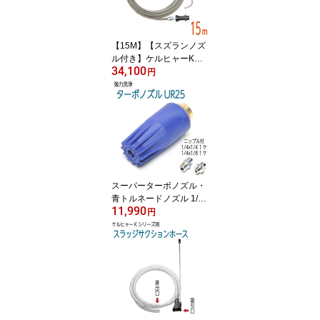
【15M】【スズランノズ
ル付き】ケルヒャーKシ
34,100
リーズ対応 プロ仕様洗
円
管ホース ガン接続タイ
プ
スーパーターボノズル・
青トルネードノズル 1/
11,990
4・1/8ニップル付き
円