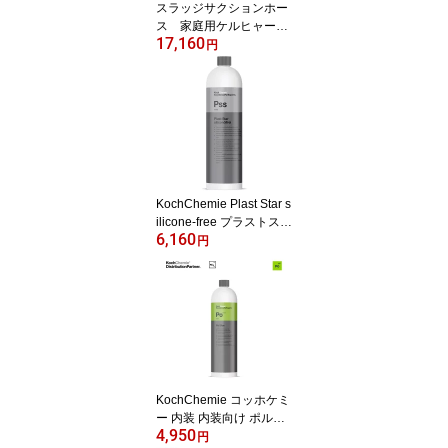
スラッジサクションホー
ス 家庭用ケルヒャー対
17,160
応
円
KochChemie Plast Star s
ilicone-free プラストスタ
6,160
ーシリコンフリー Pss 1L
円
洗剤 洗車
KochChemie コッホケミ
ー 内装 内装向け ポルス
4,950
ター Po
円