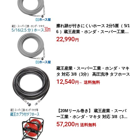
擦れ跡が付きにくいホース 2分5厘（ 5/1
6 ）蔵王産業・ホンダ・スーパー工業タ
イプカプラ付 30M
22,990
円
蔵王産業・スーパー工業・ホンダ・マキ
タ 対応 3/8（3分） 高圧洗浄 タフホース
12,540
送料無料
円
～
【20Mリール巻き】 蔵王産業・スーパ
ー工業・ホンダ・マキタ 対応 3/8（3
分） 高圧洗浄 タフホース
57,200
送料無料
円