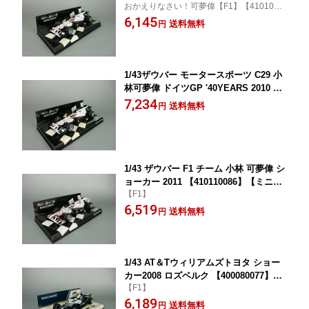
おかえりなさい！可夢偉【F1】【4101000
70】【ミニチャンプス】
23】
6,145
送料無料
円
1/43ザウバー モータースポーツ C29 小
林可夢偉 ドイツGP '40YEARS 2010 【4
10100123】【ミニチャンプス】【40121
7,234
送料無料
円
38106710】
1/43 ザウバー F1 チーム 小林 可夢偉 シ
ョーカー 2011 【410110086】【ミニチ
【F1】
ャンプス】【4012138107632】
6,519
送料無料
円
1/43 AT＆Tウィリアムズトヨタ ショー
カー2008 ロズベルク 【400080077】
【F1】
【ミニチャンプス】【4012138085060】
6,189
送料無料
円