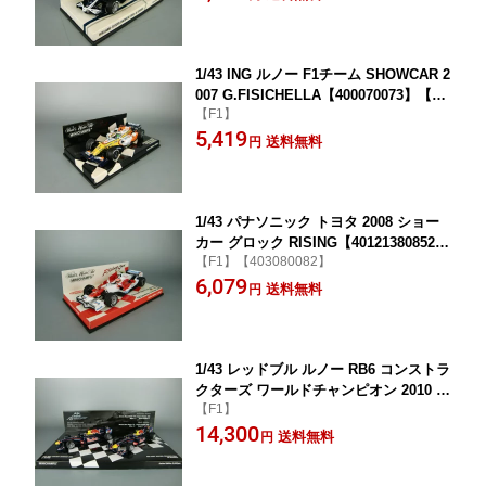
1/43 ING ルノー F1チーム SHOWCAR 2
007 G.FISICHELLA【400070073】【40
【F1】
12138077485】【ミニチャンプス】
5,419
送料無料
円
1/43 パナソニック トヨタ 2008 ショー
カー グロック RISING【401213808523
【F1】【403080082】
7】【ミニチャンプス】
6,079
送料無料
円
1/43 レッドブル ルノー RB6 コンストラ
クターズ ワールドチャンピオン 2010 S.
【F1】
ベッテル/M.ウェバー 2台セット【41210
14,300
0508】【ミニチャンプス】【401213810
送料無料
円
6772】