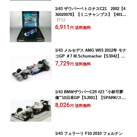
1/43 ザウバーペトロナスC21 2002【4
36020078】【ミニチャンプス】【40121
【F1】
38045347】
6,911
送料無料
円
1/43 メルセデス AMG W03 2012年 モナ
コGP ＃7 M.Schumacher【S3042】
【SPARK/スパーク】【958000693042
7,729
送料無料
円
2】
1/43 BMWザウバーC29 #23 "小林可夢
偉"'10日本GP【SJ001】【SPARK/スパ
ーク】【9580006760012】
8,026
送料無料
円
1/43 フェラーリ F10 2010 フェルナン