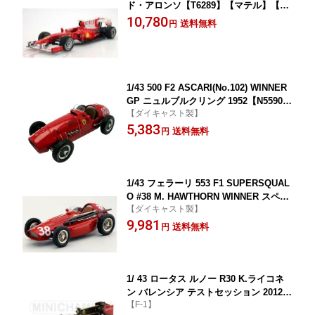
ド・アロンソ【T6289】【マテル】【02
7084923094】
10,780
送料無料
円
1/43 500 F2 ASCARI(No.102) WINNER
GP ニュルブルクリング 1952【N5590】
【ダイキャスト製】
【マテル】【027084680515】
5,383
送料無料
円
1/43 フェラーリ 553 F1 SUPERSQUAL
O #38 M. HAWTHORN WINNER スペイ
【ダイキャスト製】
ンGP 1954 (エリート) 【N5586】【マテ
9,981
ル】【027084680478】
送料無料
円
1/ 43 ロータス ルノー R30 K.ライコネ
ン バレンシア テストセッション 2012年
【F-1】
1月23日【410120179】【ミニチャンプ