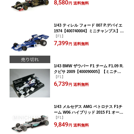
8,580
ス】【4012138113978】
送料無料
円
1/43 ティレル フォード 007 P.デパイエ
1974【400740004】ミニチャンプス】
【F1】
【4012138047938】
7,399
送料無料
円
1/43 BMW ザウバー F1 チーム F1.09 R.
クビサ 2009【400090005】【ミニチャ
【F1】
ンプス】【4012138093751】
6,739
送料無料
円
1/43 メルセデス AMG ペトロナス F1チ
ーム W06 ハイブリッド 2015 F1 オース
【F1】
トラリアGP #6 N.ロズベルグ 【410150
9,849
006】【ミニチャンプス】【4012138129
送料無料
円
832】