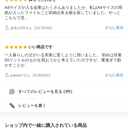
A4サイズが入る金庫はたくさんありましたが、私はA4サイズの用
紙が入ったファイルごと収納出来る物を探していました。やっと
こちらで
見
さらに表示
金魚1193
さん
2017/03/02
いい商品です
一人暮らしの父がいる実家に置くように買いました。 初めは容量
50リットルのものを買おうかと考えていたのですが、重過ぎて動
かすこと
が
さらに表示
yokotin7
さん
2016/04/23
すべてのレビューを見る (
件)
3
レビューを書く
ショップ内で一緒に購入されている商品