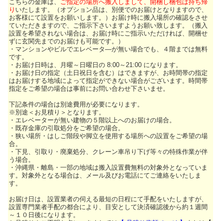
こちらの金庫は、
ご指定の場所へ搬入しまして、開梱し梱包は持ち帰
り
いたします。（オプション品は、別便でのお届けとなりますので、
お客様にて設置をお願いします。）お届け時に搬入場所の確認をさせ
ていただきますので、ご指示下さいますようお願い致します。（搬入
設置を希望されない場合は、お届け時にご指示いただければ、開梱せ
ずに玄関先までのお届けも可能です。）
・マンションやビルでエレベータ―が無い場合でも、４階までは無料
です。
・お届け日時は、月曜～日曜日の 8:00～21:00 になります。
・お届け日の指定（土日祝日を含む）はできますが、お時間帯の指定
はお届けする地域によって指定ができない場合がございます。時間帯
指定をご希望の場合は事前にお問い合わせ下さいませ。
下記条件の場合は別途費用が必要になります。
※別途＜お見積り＞となります。
・エレベーターが無い建物の５階以上へのお届けの場合。
・既存金庫の引取処分をご希望の場合。
・狭い場所・はしご階段や脚立を使用する場所への設置をご希望の場
合。
・下見、引取り・廃棄処分、クレーン車吊り下げ等々の特殊作業が伴
う場合。
・沖縄県・離島・一部の地域は搬入設置費無料の対象外となっていま
す。対象外となる場合は、メール及びお電話にてご連絡をいたしま
す。
お届け日は、設置業者の伺える最短の日程にて手配をいたしますが、
設置専門業者手配の都合により、目安として決済確認後から約１週間
～１０日後になります。