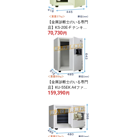
【金庫診断士のいる専門
店】KS-20E-F テンキー
70,730
式 小型 軽量37kg 耐火金
円
庫 日本製【暗証番号だけ
で開閉できる】家庭用金
庫
【金庫診断士のいる専門
店】KU-55EK A4ファイ
159,390
ルも入るテンキー式 耐火
円
金庫 日本製【ゆとり収納
シリーズ】家庭用金庫