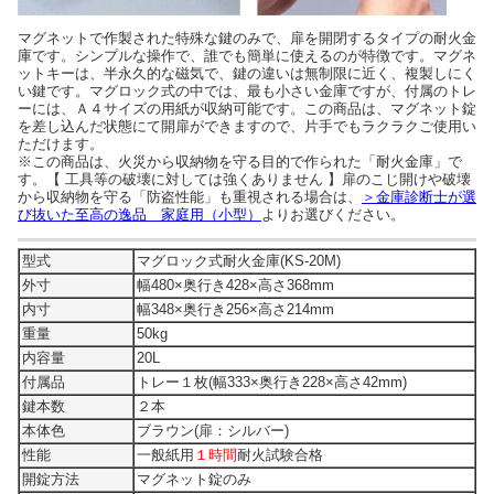
マグネットで作製された特殊な鍵のみで、扉を開閉するタイプの耐火金
庫です。シンプルな操作で、誰でも簡単に使えるのが特徴です。マグネ
ットキーは、半永久的な磁気で、鍵の違いは無制限に近く、複製しにく
い鍵です。マグロック式の中では、最も小さい金庫ですが、付属のトレ
ーには、Ａ４サイズの用紙が収納可能です。この商品は、マグネット錠
を差し込んだ状態にて開扉ができますので、片手でもラクラクご使用い
ただけます。
※この商品は、火災から収納物を守る目的で作られた「耐火金庫」で
す。【 工具等の破壊に対しては強くありません 】扉のこじ開けや破壊
から収納物を守る「防盗性能」も重視される場合は、
＞金庫診断士が選
び抜いた至高の逸品 家庭用（小型）
よりお選びください。
型式
マグロック式耐火金庫(KS-20M)
外寸
幅480×奥行き428×高さ368mm
内寸
幅348×奥行き256×高さ214mm
重量
50kg
内容量
20L
付属品
トレー１枚(幅333×奥行き228×高さ42mm)
鍵本数
２本
本体色
ブラウン(扉：シルバー)
性能
一般紙用
１時間
耐火試験合格
開錠方法
マグネット錠のみ