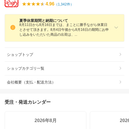
4.96
（
1,342
件）
夏季休業期間と納期について
8月11日から8月16日までは、まことに勝手ながら休業日
とさせて頂きます。8月4日午後から8月16日の期間にお申
し込みをいただいた商品の出荷は
、
ショップトップ
ショップカテゴリ一覧
会社概要（支払・配送方法）
受注・発送カレンダー
2026年8月
20