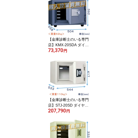
【金庫診断士のいる専門
店】KMX-20SDA ダイヤ
73,370
ル式 2時間耐火金庫 日本
円
製【安心の耐火2時
間！】家庭用金庫
【金庫診断士のいる専門
店】STJ-20SD ダイヤル
207,790
式 強化型耐火金庫 日本
円
製【破壊・こじ開けに強
い！防犯対策】盗難防止
に固定もできる 家庭用金
庫