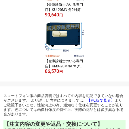
【金庫診断士のいる専門
店】KU-20MN 角2封筒が
90,640
入るマグロック式 耐火金
円
庫 日本製【ゆとり収納シ
リーズ】家庭用金庫 小型
【金庫診断士のいる専門
店】KMX-20MNA マグロ
86,570
ック式 2時間耐火金庫 日
円
本製【らくらく操作のレ
バーハンドル】家庭用金
庫
スマートフォン版の商品説明ではすべての内容を明記できていない場合
がございます。 より詳しい内容につきましては、
【PC版で見る】
より
ご確認下さいませ。性能向上の為、通知なく仕様を変更することがあり
ます。色については画像解像度の特性上、実際の商品とは多少異なる場
合があります。
【注文内容の変更や返品・交換について】