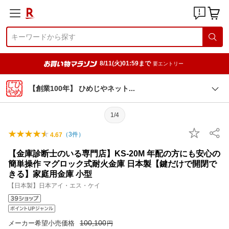
8/11(火)01:59まで
要エントリー
【創業100年】 ひめじやネッ
ト
1/4
（
3
件）
4.67
【金庫診断士のいる専門店】KS-20M 年配の方にも安心の
簡単操作 マグロック式耐火金庫 日本製【鍵だけで開閉で
きる】家庭用金庫 小型
【日本製】日本アイ・エス・ケイ
100,100
メーカー希望小売価格
円