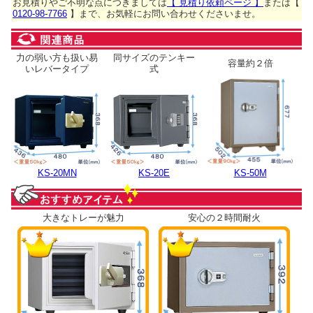
お見積りやご不明な点につきましては
【 見積り依頼ページ 】
または【
0120-98-7766
】まで、お気軽にお問い合わせくださいませ。
力の弱い方も扱い易
同サイズのテンキー
容量約２倍
いレバータイプ
式
KS-20MN
KS-20E
KS-50M
大きなトレーが魅力
安心の２時間耐火