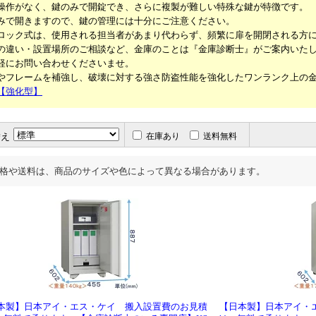
操作がなく、鍵のみで開錠でき、さらに複製が難しい特殊な鍵が特徴です。
みで開きますので、鍵の管理には十分にご注意ください。
ロック式は、使用される担当者があまり代わらず、頻繁に扉を開閉される方
の違い・設置場所のご相談など、金庫のことは『金庫診断士』がご案内いた
軽にお問い合わせくださいませ。
やフレームを補強し、破壊に対する強さ防盗性能を強化したワンランク上の
【強化型】
替え
在庫あり
送料無料
格や送料は、商品のサイズや色によって異なる場合があります。
本製】日本アイ・エス・ケイ 搬入設置費のお見積
【日本製】日本アイ・