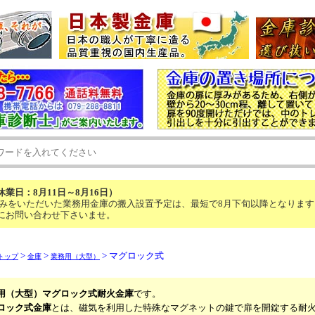
業日：8月11日～8月16日）
し込みをいただいた業務用金庫の搬入設置予定は、最短で8月下旬以降となります
にお問い合わせ下さいませ。
>
>
> マグロック式
トップ
金庫
業務用（大型）
用（大型）マグロック式耐火金庫
です。
ロック式金庫
とは、磁気を利用した特殊なマグネットの鍵で扉を開錠する耐