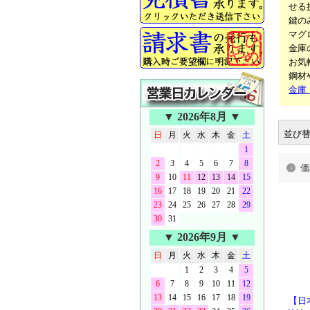
せる
鍵の
マグ
金庫
お気
鋼材
金庫
▼ 2026年8月 ▼
並び
日
月
火
水
木
金
土
1
2
3
4
5
6
7
8
価
9
10
11
12
13
14
15
16
17
18
19
20
21
22
23
24
25
26
27
28
29
30
31
▼ 2026年9月 ▼
日
月
火
水
木
金
土
1
2
3
4
5
6
7
8
9
10
11
12
13
14
15
16
17
18
19
【日