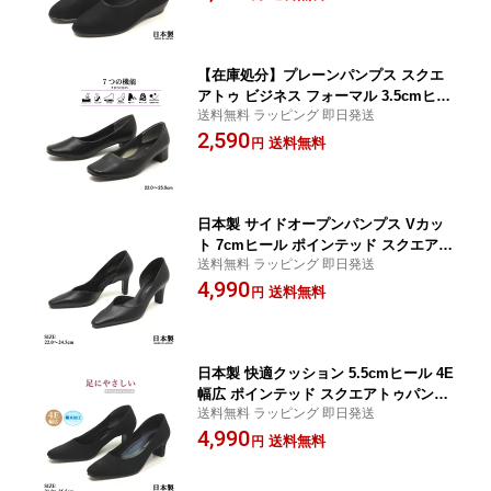
【在庫処分】プレーンパンプス スクエ
アトゥ ビジネス フォーマル 3.5cmヒー
送料無料 ラッピング 即日発送
ル ブラック
2,590
送料無料
円
日本製 サイドオープンパンプス Vカッ
ト 7cmヒール ポインテッド スクエアト
送料無料 ラッピング 即日発送
ゥパンプス ブラック
4,990
送料無料
円
日本製 快適クッション 5.5cmヒール 4E
幅広 ポインテッド スクエアトゥパンプ
送料無料 ラッピング 即日発送
ス 撥水サテン ブラック
4,990
送料無料
円