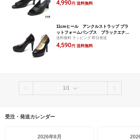
4,990
送料無料
円
11cmヒール アンクルストラップ プラ
ットフォームパンプス ブラックエナメ
送料無料 ラッピング 即日発送
ル
4,590
送料無料
円
1/1
受注・発送カレンダー
2026年8月
20