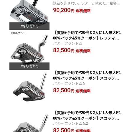
誤差を許さない。ツアーが求めた、精密な
キャメロン SCOTTY CAMERON Studi
直進性と響き。
90,200
o Style Fastback OC パター 正規品 ス
送料無料
円
タジオスタイル ファストバック オンセ
ット センター ロートルク パター
【買物+予約でP20倍＆2人に1人最大P1
00%バック&5％クーポン】レフティー
パター ファントム
モデル スコッティキャメロン SCOTTY
82,500
CAMERON 2026 PHANTOM 9.2R パタ
送料無料
円
ー ファントム 9.2R
【買物+予約でP20倍＆2人に1人最大P1
00%バック&5％クーポン】スコッティ
パター ファントム 5
キャメロン SCOTTY CAMERON 2026
82,500
PHANTOM 5 パター ファントム 5
送料無料
円
【買物+予約でP20倍＆2人に1人最大P1
00%バック&5％クーポン】スコッティ
パター ファントム 5.2
キャメロン SCOTTY CAMERON 2026
82,500
PHANTOM 5.5 パター ファントム 5.5
送料無料
円