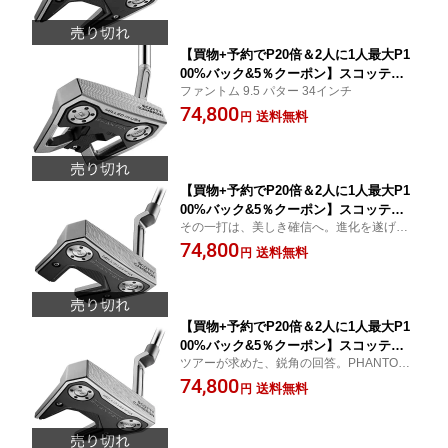
【買物+予約でP20倍＆2人に1人最大P1
00%バック&5％クーポン】スコッティ
ファントム 9.5 パター 34インチ
キャメロン SCOTTY CAMERON 2024
74,800
PHANTOM 9.5 34インチ パター ファン
送料無料
円
トム 9.5
【買物+予約でP20倍＆2人に1人最大P1
00%バック&5％クーポン】スコッティ
その一打は、美しき確信へ。進化を遂げたP
キャメロン SCOTTY CAMERON 2025
HANTOM 5.2。
74,800
PHANTOM 5.2 パター ファントム 5.2
送料無料
円
【買物+予約でP20倍＆2人に1人最大P1
00%バック&5％クーポン】スコッティ
ツアーが求めた、鋭角の回答。PHANTOM
キャメロン SCOTTY CAMERON 2025
7.2、降臨。
74,800
PHANTOM 7.2 パター ファントム 7.2
送料無料
円