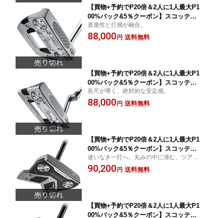
【買物+予約でP20倍＆2人に1人最大P1
00%バック&5％クーポン】スコッティ
直進性と打感が融合。
キャメロン 38インチ SCOTTY CAMER
88,000
ON Studio Style Fastback Long Desig
送料無料
円
n パター 正規品 スタジオ スタイル ファ
ストバック ロング デザイン
【買物+予約でP20倍＆2人に1人最大P1
00%バック&5％クーポン】スコッティ
長尺が導く、絶対的な安定感。
キャメロン 38インチ SCOTTY CAMER
88,000
ON Studio Style Squareback 2 Long D
送料無料
円
esign パター 正規品 スタジオ スタイル
スクエアバック ツー ロング デザイン
【買物+予約でP20倍＆2人に1人最大P1
00%バック&5％クーポン】スコッティ
迷いなき一打へ。丸みの中に潜む、ツアー
キャメロン SCOTTY CAMERON PHAN
の絶対的安定性。
90,200
TOM 11R OC パター 正規品 ファントム
送料無料
円
オンセット センター ロートルク パター
【買物+予約でP20倍＆2人に1人最大P1
00%バック&5％クーポン】スコッティ