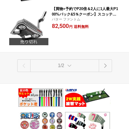
【買物+予約でP20倍＆2人に1人最大P1
00%バック&5％クーポン】スコッティ
パター ファントム
キャメロン SCOTTY CAMERON 2026
82,500
PHANTOM 9.2R パター ファントム 9.2
送料無料
円
R
1/2