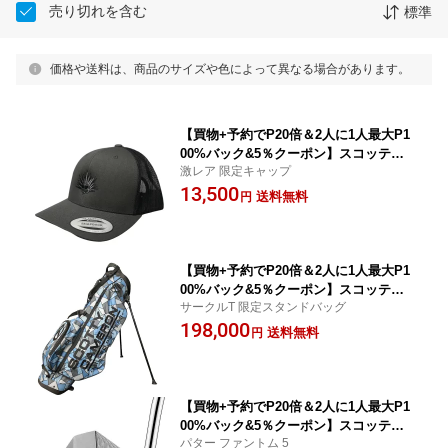
売り切れを含む
標準
価格や送料は、商品のサイズや色によって異なる場合があります。
【買物+予約でP20倍＆2人に1人最大P1
00%バック&5％クーポン】スコッティ
激レア 限定キャップ
キャメロン SCOTTY CAMERON 22 TC
13,500
C AGAVEMAN SNAPBACK MESH TRU
送料無料
円
CKER CAP CHARCOAL GY
【買物+予約でP20倍＆2人に1人最大P1
00%バック&5％クーポン】スコッティ
サークルT 限定スタンドバッグ
キャメロン スタンドバッグ ネオ カモ
198,000
ワンダラー ブルー
送料無料
円
【買物+予約でP20倍＆2人に1人最大P1
00%バック&5％クーポン】スコッティ
パター ファントム 5
キャメロン SCOTTY CAMERON 2024