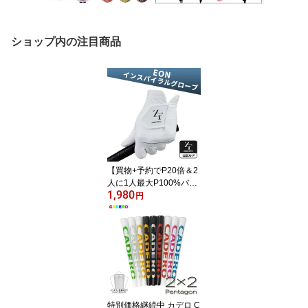
ショップ内の注目商品
【買物+予約でP20倍＆2
人に1人最大P100%バッ
1,980
ク&5％クーポン】ゼロフ
円
ィット NEWインスパイ
ラルグローブ 2024 EON
ZEROFIT INSPIRAL GLO
VES 左右選択可 イオン
スポーツ 雨 汗に強い ス
マホ操作可 水に強い ゴ
ルフグローブ メンズ レ
ディース 右用 左用
特別価格継続中 カデロ C