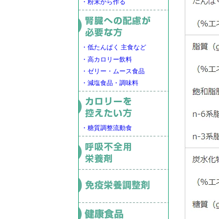
・粉末から作る
・低たんぱく 主食など
・高カロリー飲料
・ゼリー・ムース食品
・減塩食品・調味料
・糖質調整流動食