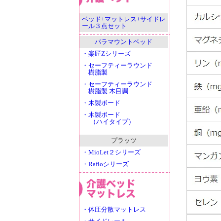
ベッド+マットレス+サイドレ
ール３点セット
パラマウントベッド
・楽匠Zシリーズ
・セーフティーラウンド
樹脂製
・セーフティーラウンド
樹脂製 木目調
・木製ボード
・木製ボード
（ハイタイプ）
プラッツ
・MioLet２シリーズ
・Rafioシリーズ
・体圧分散マットレス