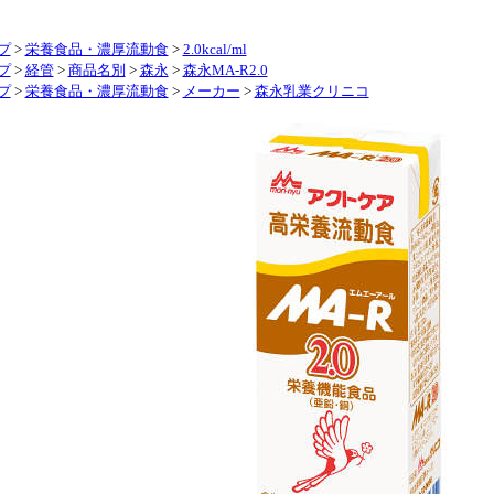
プ
>
栄養食品・濃厚流動食
>
2.0kcal/ml
プ
>
経管
>
商品名別
>
森永
>
森永MA-R2.0
プ
>
栄養食品・濃厚流動食
>
メーカー
>
森永乳業クリニコ