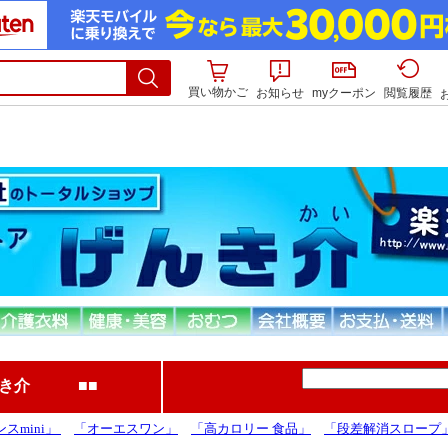
買い物かご
お知らせ
myクーポン
閲覧履歴
んき介 ■■
スmini」
「オーエスワン」
「高カロリー 食品」
「段差解消スロープ