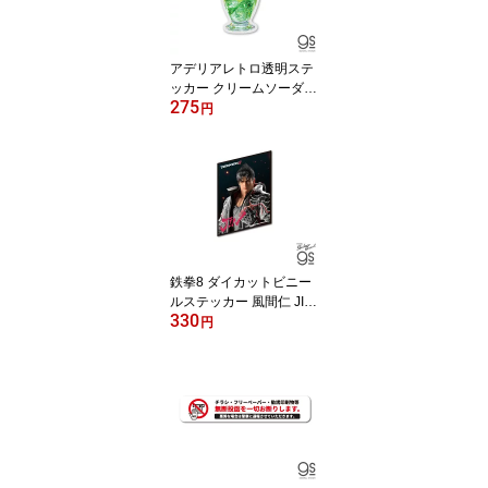
アデリアレトロ透明ステ
ッカー クリームソーダ2
275
懐かしい 昭和レトロ ス
円
マホ 喫茶 ダイカット か
わいい Z世代 gs 公式グ
ッズADR-002
鉄拳8 ダイカットビニー
ルステッカー 風間仁 JIN
330
KAZAMA キャラクター T
円
EKKEN コレクション 3D
格闘ゲーム game gs 公
式グッズ TKN001