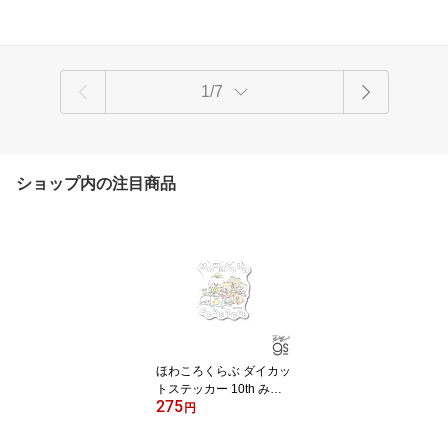
1/7
ショップ内の注目商品
ほわころくらぶ ダイカッ
トステッカー 10th みん
275
なでわいわい 10周年 記
円
念 可愛い 癒し スマホ 手
帳 キャラクター gs 公式