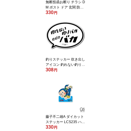
無断投函お断り チラシ D
M ポスト ドア 玄関 防犯
330
防止 再剥離 賃貸OK アピ
円
ール 意思表示 ポスティ
ング 投函 禁止 シール 注
意 勧告 警告 GSJ336 gs
グッズ
釣りステッカー 吹き出し
アイコン 釣れない釣りバ
308
カ ただのバカ FS203 フ
円
ィッシング ステッカー
釣り 趣味 グッズ
藤子不二雄A ダイカット
ステッカー LCS235 ハッ
330
トリカンゾウ01 漫画 ア
円