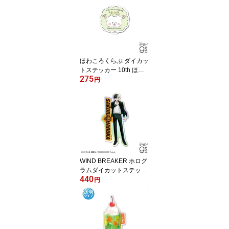
グッズ HWC015
ほわころくらぶ ダイカッ
トステッカー 10th ほわ
275
ころちゃん 10周年 記念
円
可愛い 癒し スマホ 手帳
キャラクター gs 公式グ
ッズ HWC016
WIND BREAKER ホログ
ラムダイカットステッカ
440
ー 桜遥 人気 SNS 漫画 ア
円
ニメ バトル ウィンブレ
スマホ ヤンキー キャラ
クター gs 公式グッズ W
BK001