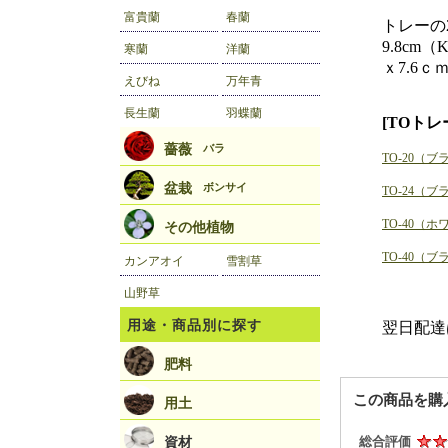
トレーの
9.8cm
ｘ7.6ｃ
[TOトレ
TO-20（ブ
TO-24（ブ
TO-40（ホ
TO-40（ブ
翌日配達
この商品を購
総合評価