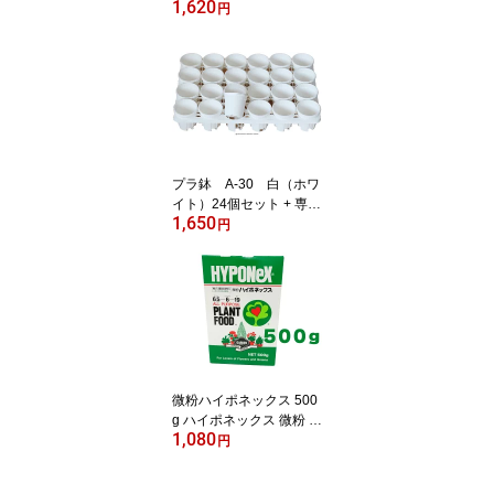
1,620
ット プラスチック鉢 プ
円
ラスチック植木鉢 多肉
多肉植物 鉢 植木鉢 エケ
ベリア ホワイト プラン
ター ガーデニング ガー
デニング用品 ガーデニン
グ鉢植え ガーデニング植
木鉢 大量 セット 園芸用
品鉢 まとめ買い
プラ鉢 A-30 白（ホワ
イト）24個セット + 専用
1,650
トレーPMT-24 白（ホワ
円
イト）付き トレーセッ
ト 多肉植物 鉢 エケベリ
ア
微粉ハイポネックス 500
g ハイポネックス 微粉 肥
1,080
料 洋蘭 富貴蘭 春蘭 洋ラ
円
ン 洋ラン用 山野草 多肉
水耕栽培 エケベリア 水