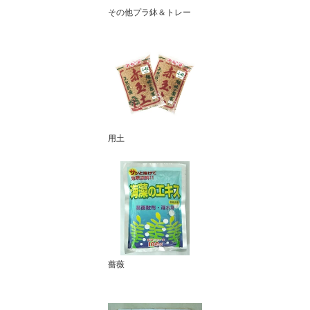
その他プラ鉢＆トレー
用土
薔薇