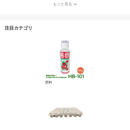
耕栽培の肥料 農業肥料
もっと見る
農業用肥料 /2箱ならネコ
ポス便可
注目カテゴリ
肥料