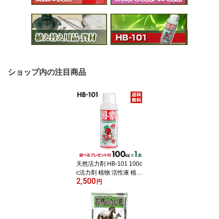
ショップ内の注目商品
天然活力剤 HB-101 100c
c活力剤 植物 活性液 植物
2,500
活力剤 100ml フローラ H
円
B101 花 植物活性剤 栄養
剤 安全 農家 農園 家庭菜
園 園芸 ガーデニング 有
機栽培 フローラ101 Flor