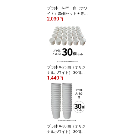
プラ鉢 A-25 白（ホワ
イト）35個セット + 専用
2,030
トレーPMT-35 白（ホワ
円
イト）付き トレーセッ
ト 多肉植物 鉢 エケベリ
ア
プラ鉢 A-25 白（オリジ
ナルホワイト） 30個セ
1,440
ット プラスチック鉢 プ
円
ラスチック植木鉢 プラン
ター 多肉 植物 多肉植物
エケベリア 鉢 植木鉢 プ
ラスチック ガーデニング
ガーデニング用品 ガーデ
ニング植木鉢 まとめ買い
園芸用品鉢
プラ鉢 A-30 白（オリジ
ナルホワイト） 30個セ