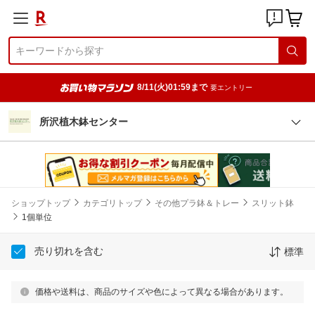
8/11(火)01:59まで
要エントリー
所沢植木鉢センター
ショップトップ
カテゴリトップ
その他プラ鉢＆トレー
スリット鉢
1個単位
売り切れを含む
標準
価格や送料は、商品のサイズや色によって異なる場合があります。