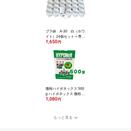
ベリア ホワイト プラン
ター ガーデニング ガー
デニング用品 ガーデニン
グ鉢植え ガーデニング植
木鉢 大量 セット 園芸用
品鉢 まとめ買い
プラ鉢 A-30 白（ホワ
イト）24個セット + 専用
1,650
トレーPMT-24 白（ホワ
円
イト）付き トレーセッ
ト 多肉植物 鉢 エケベリ
ア
微粉ハイポネックス 500
g ハイポネックス 微粉 肥
1,080
料 洋蘭 富貴蘭 春蘭 洋ラ
円
ン 洋ラン用 山野草 多肉
水耕栽培 エケベリア 水
耕栽培の肥料 農業肥料
もっと見る
農業用肥料 /2箱ならネコ
ポス便可