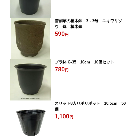
雪割草の植木鉢 3．3号 ユキワリソ
ウ 鉢 植木鉢
590
円
プラ鉢 G-35 10cm 10個セット
780
円
スリット8入りポリポット 10.5cm 50
個
1,100
円