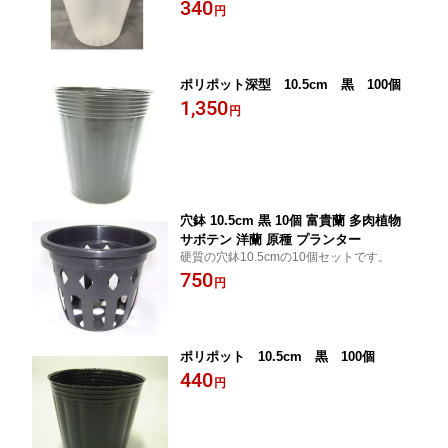
340
円
ポリポット深型 10.5cm 黒 100個
1,350
円
穴鉢 10.5cm 黒 10個 富貴蘭 多肉植物
サボテン 洋蘭 原種 プランター
硬質の穴鉢10.5cmの10個セットです。
750
円
ポリポット 10.5cm 黒 100個
440
円