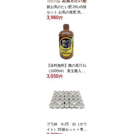
領収書発行可】
新お馬のたい肥 20Lx5袋
セット お馬の堆肥 馬糞
3,980
馬ふん たい肥 堆肥 土壌
円
改良剤 土壌改良材 土壌
改良 植木鉢 鉢 薔薇 バラ
ばら 園芸 土 ガーデニン
グ 家庭菜園 庭【送料無
料】
【送料無料】菌の黒汁1L
（1000ml） 善玉菌入
3,050
（光合成細菌）液体 活力
円
剤 有機たい肥 有機堆肥
たい肥 堆肥 ガーデニン
グ 園芸 家庭菜園 庭 土壌
改良 土壌改良剤 土壌改
良材
プラ鉢 A-25 白（ホワ
イト）35個セット + 専用