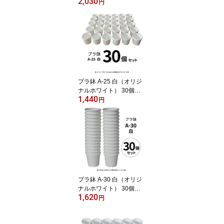
2,030
トレーPMT-35 白（ホワ
円
イト）付き トレーセッ
ト 多肉植物 鉢 エケベリ
ア
プラ鉢 A-25 白（オリジ
ナルホワイト） 30個セ
1,440
ット プラスチック鉢 プ
円
ラスチック植木鉢 プラン
ター 多肉 植物 多肉植物
エケベリア 鉢 植木鉢 プ
ラスチック ガーデニング
ガーデニング用品 ガーデ
ニング植木鉢 まとめ買い
園芸用品鉢
プラ鉢 A-30 白（オリジ
ナルホワイト） 30個セ
1,620
ット プラスチック鉢 プ
円
ラスチック植木鉢 多肉
多肉植物 鉢 植木鉢 エケ