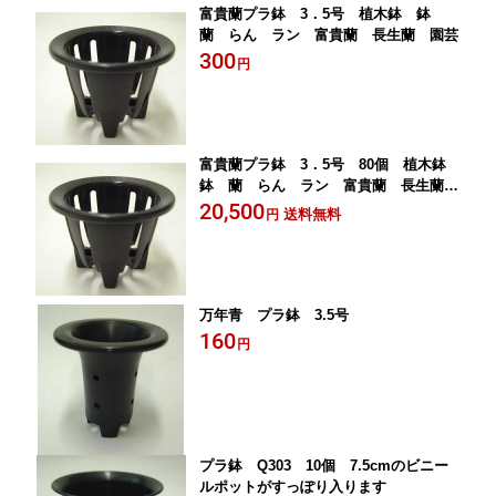
富貴蘭プラ鉢 3．5号 植木鉢 鉢
蘭 らん ラン 富貴蘭 長生蘭 園芸
300
円
富貴蘭プラ鉢 3．5号 80個 植木鉢
鉢 蘭 らん ラン 富貴蘭 長生蘭
園芸
20,500
送料無料
円
万年青 プラ鉢 3.5号
160
円
プラ鉢 Q303 10個 7.5cmのビニー
ルポットがすっぽり入ります