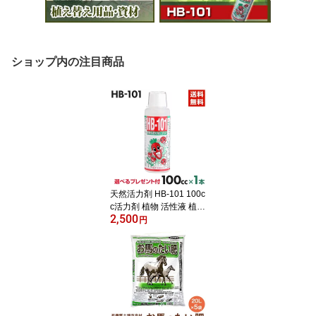
ショップ内の注目商品
天然活力剤 HB-101 100c
c活力剤 植物 活性液 植物
2,500
活力剤 100ml フローラ H
円
B101 花 植物活性剤 栄養
剤 安全 農家 農園 家庭菜
園 園芸 ガーデニング 有
機栽培 フローラ101 Flor
a 洋ラン 全植物【送料無
料・代引手数料無料】
【プレゼント付】【WEB