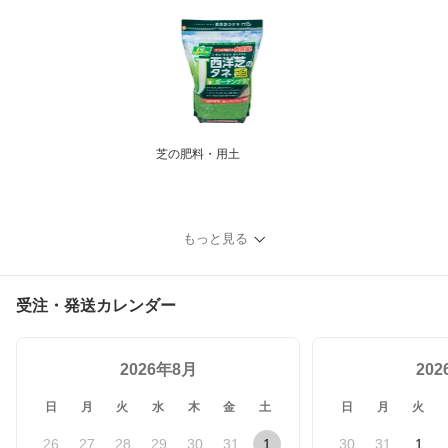
芝の肥料・用土
もっと見る
受注・発送カレンダー
2026年8月
20
日
月
火
水
木
金
土
日
月
火
26
27
28
29
30
31
1
30
31
1