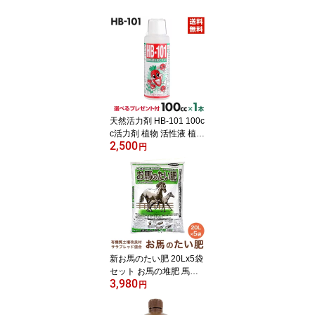
天然活力剤 HB-101 100c
c活力剤 植物 活性液 植物
2,500
活力剤 100ml フローラ H
円
B101 花 植物活性剤 栄養
剤 安全 農家 農園 家庭菜
園 園芸 ガーデニング 有
機栽培 フローラ101 Flor
a 洋ラン 全植物【送料無
料・代引手数料無料】
【プレゼント付】【WEB
領収書発行可】
新お馬のたい肥 20Lx5袋
セット お馬の堆肥 馬糞
3,980
馬ふん たい肥 堆肥 土壌
円
改良剤 土壌改良材 土壌
改良 植木鉢 鉢 薔薇 バラ