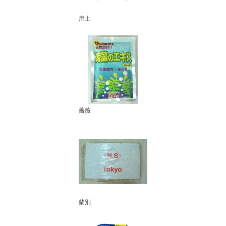
用土
薔薇
蘭別