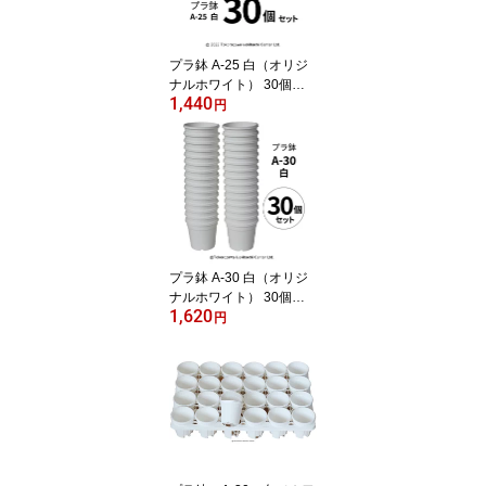
プラ鉢 A-25 白（オリジ
ナルホワイト） 30個セ
1,440
ット プラスチック鉢 プ
円
ラスチック植木鉢 プラン
ター 多肉 植物 多肉植物
エケベリア 鉢 植木鉢 プ
ラスチック ガーデニング
ガーデニング用品 ガーデ
ニング植木鉢 まとめ買い
園芸用品鉢
プラ鉢 A-30 白（オリジ
ナルホワイト） 30個セ
1,620
ット プラスチック鉢 プ
円
ラスチック植木鉢 多肉
多肉植物 鉢 植木鉢 エケ
ベリア ホワイト プラン
ター ガーデニング ガー
デニング用品 ガーデニン
グ鉢植え ガーデニング植
木鉢 大量 セット 園芸用
品鉢 まとめ買い