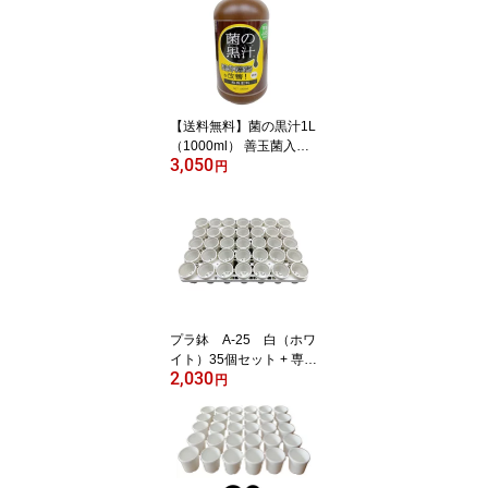
ばら 園芸 土 ガーデニン
グ 家庭菜園 庭【送料無
料】
【送料無料】菌の黒汁1L
（1000ml） 善玉菌入
3,050
（光合成細菌）液体 活力
円
剤 有機たい肥 有機堆肥
たい肥 堆肥 ガーデニン
グ 園芸 家庭菜園 庭 土壌
改良 土壌改良剤 土壌改
良材
プラ鉢 A-25 白（ホワ
イト）35個セット + 専用
2,030
トレーPMT-35 白（ホワ
円
イト）付き トレーセッ
ト 多肉植物 鉢 エケベリ
ア