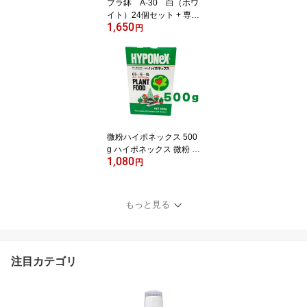
プラ鉢 A-30 白（ホワ
イト）24個セット + 専用
1,650
トレーPMT-24 白（ホワ
円
イト）付き トレーセッ
ト 多肉植物 鉢 エケベリ
ア
微粉ハイポネックス 500
g ハイポネックス 微粉 肥
1,080
料 洋蘭 富貴蘭 春蘭 洋ラ
円
ン 洋ラン用 山野草 多肉
水耕栽培 エケベリア 水
耕栽培の肥料 農業肥料
もっと見る
農業用肥料 /2箱ならネコ
ポス便可
注目カテゴリ