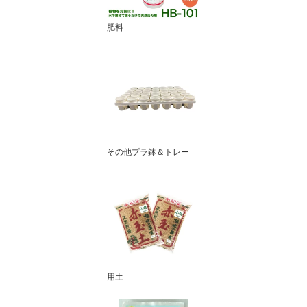
肥料
その他プラ鉢＆トレー
用土