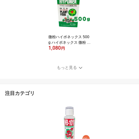
ア
微粉ハイポネックス 500
g ハイポネックス 微粉 肥
1,080
料 洋蘭 富貴蘭 春蘭 洋ラ
円
ン 洋ラン用 山野草 多肉
水耕栽培 エケベリア 水
耕栽培の肥料 農業肥料
もっと見る
農業用肥料 /2箱ならネコ
ポス便可
注目カテゴリ