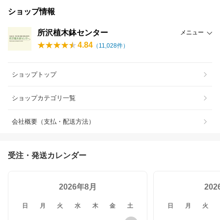
ショップ情報
所沢植木鉢センター
メニュー
4.84
（
11,028
件）
ショップトップ
ショップカテゴリ一覧
会社概要（支払・配送方法）
受注・発送カレンダー
2026年8月
20
日
月
火
水
木
金
土
日
月
火