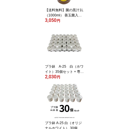
【送料無料】菌の黒汁1L
（1000ml） 善玉菌入
3,050
（光合成細菌）液体 活力
円
剤 有機たい肥 有機堆肥
たい肥 堆肥 ガーデニン
グ 園芸 家庭菜園 庭 土壌
改良 土壌改良剤 土壌改
良材
プラ鉢 A-25 白（ホワ
イト）35個セット + 専用
2,030
トレーPMT-35 白（ホワ
円
イト）付き トレーセッ
ト 多肉植物 鉢 エケベリ
ア
プラ鉢 A-25 白（オリジ
ナルホワイト） 30個セ