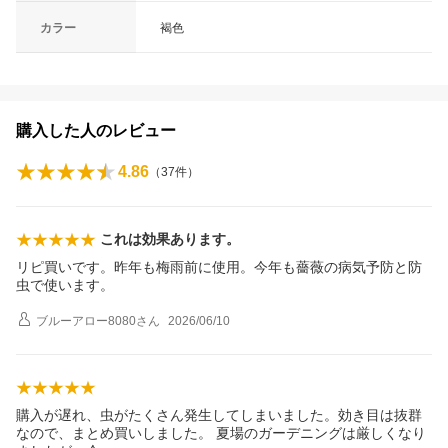
カラー
褐色
購入した人のレビュー
4.86
（
37
件）
これは効果あります。
リピ買いです。昨年も梅雨前に使用。今年も薔薇の病気予防と防
虫で使います。
ブルーアロー8080
さん
2026/06/10
購入が遅れ、虫がたくさん発生してしまいました。効き目は抜群
なので、まとめ買いしました。 夏場のガーデニングは厳しくなり