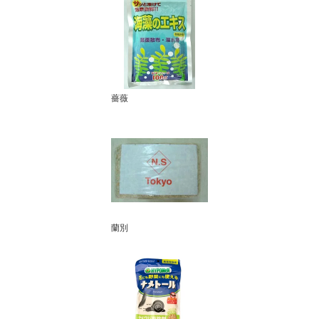
薔薇
蘭別