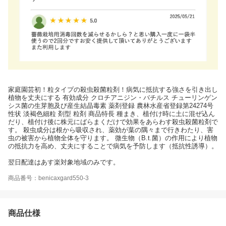
家庭園芸初！粒タイプの殺虫殺菌粒剤！病気に抵抗する強さを引き出し
植物を丈夫にする 有効成分 クロチアニジン・バチルス チューリンゲン
シス菌の生芽胞及び産生結晶毒素 薬剤登録 農林水産省登録第24274号
性状 淡褐色細粒 剤型 粒剤 商品特長 種まき、植付け時に土に混ぜ込ん
だり、植付け後に株元にばらまくだけで効果をあらわす殺虫殺菌粒剤で
す。 殺虫成分は根から吸収され、薬効が葉の隅々まで行きわたり、害
虫の被害から植物全体を守ります。 微生物（B.t.菌）の作用により植物
の抵抗力を高め、丈夫にすることで病気を予防します（抵抗性誘導）。
翌日配達はあす楽対象地域のみです。
商品番号：benicaxgard550-3
商品仕様