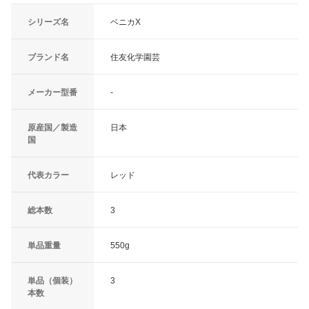
シリーズ名
ベニカX
ブランド名
住友化学園芸
メーカー型番
-
原産国／製造
日本
国
代表カラー
レッド
総本数
3
単品重量
550g
単品（個装）
3
本数