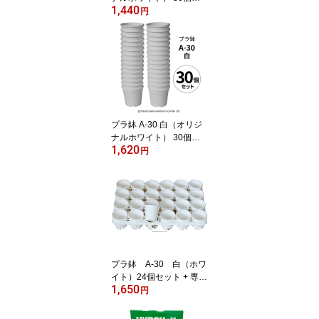
1,440
ット プラスチック鉢 プ
円
ラスチック植木鉢 プラン
ター 多肉 植物 多肉植物
エケベリア 鉢 植木鉢 プ
ラスチック ガーデニング
ガーデニング用品 ガーデ
ニング植木鉢 まとめ買い
園芸用品鉢
プラ鉢 A-30 白（オリジ
ナルホワイト） 30個セ
1,620
ット プラスチック鉢 プ
円
ラスチック植木鉢 多肉
多肉植物 鉢 植木鉢 エケ
ベリア ホワイト プラン
ター ガーデニング ガー
デニング用品 ガーデニン
グ鉢植え ガーデニング植
木鉢 大量 セット 園芸用
品鉢 まとめ買い
プラ鉢 A-30 白（ホワ
イト）24個セット + 専用
1,650
トレーPMT-24 白（ホワ
円
イト）付き トレーセッ
ト 多肉植物 鉢 エケベリ