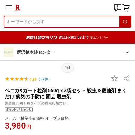
8/11(火)01:59まで
要エントリー
所沢植木鉢センター
1/4
（
37
件）
4.86
ベニカXガード粒剤 550gｘ3袋セット 殺虫＆殺菌剤 まく
だけ 病気の予防に 園芸 殺虫剤
家庭園芸初！粒タイプの殺虫殺菌粒剤！
メーカー希望小売価格 オープン価格
3,980
円