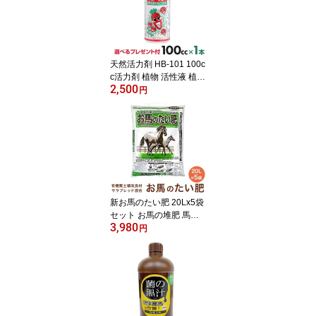
天然活力剤 HB-101 100c
c活力剤 植物 活性液 植物
2,500
活力剤 100ml フローラ H
円
B101 花 植物活性剤 栄養
剤 安全 農家 農園 家庭菜
園 園芸 ガーデニング 有
機栽培 フローラ101 Flor
a 洋ラン 全植物【送料無
料・代引手数料無料】
【プレゼント付】【WEB
領収書発行可】
新お馬のたい肥 20Lx5袋
セット お馬の堆肥 馬糞
3,980
馬ふん たい肥 堆肥 土壌
円
改良剤 土壌改良材 土壌
改良 植木鉢 鉢 薔薇 バラ
ばら 園芸 土 ガーデニン
グ 家庭菜園 庭【送料無
料】