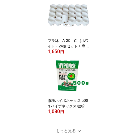
多肉植物 鉢 植木鉢 エケ
ベリア ホワイト プラン
ター ガーデニング ガー
デニング用品 ガーデニン
グ鉢植え ガーデニング植
木鉢 大量 セット 園芸用
品鉢 まとめ買い
プラ鉢 A-30 白（ホワ
イト）24個セット + 専用
1,650
トレーPMT-24 白（ホワ
円
イト）付き トレーセッ
ト 多肉植物 鉢 エケベリ
ア
微粉ハイポネックス 500
g ハイポネックス 微粉 肥
1,080
料 洋蘭 富貴蘭 春蘭 洋ラ
円
ン 洋ラン用 山野草 多肉
水耕栽培 エケベリア 水
耕栽培の肥料 農業肥料
もっと見る
農業用肥料 /2箱ならネコ