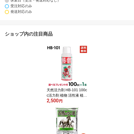
休業日（受注・発送対応なし）
受注対応のみ
発送対応のみ
ショップ内の注目商品
天然活力剤 HB-101 100c
c活力剤 植物 活性液 植物
2,500
活力剤 100ml フローラ H
円
B101 花 植物活性剤 栄養
剤 安全 農家 農園 家庭菜
園 園芸 ガーデニング 有
機栽培 フローラ101 Flor
a 洋ラン 全植物【送料無
料・代引手数料無料】