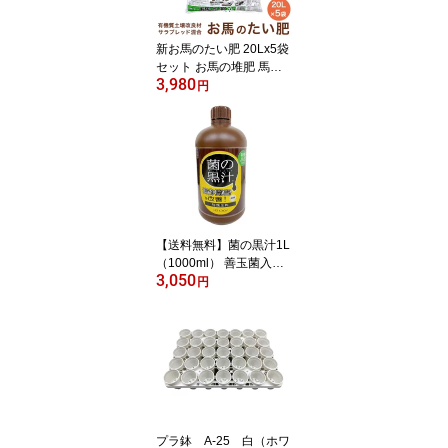
【プレゼント付】【WEB
領収書発行可】
新お馬のたい肥 20Lx5袋
セット お馬の堆肥 馬糞
3,980
馬ふん たい肥 堆肥 土壌
円
改良剤 土壌改良材 土壌
改良 植木鉢 鉢 薔薇 バラ
ばら 園芸 土 ガーデニン
グ 家庭菜園 庭【送料無
料】
【送料無料】菌の黒汁1L
（1000ml） 善玉菌入
3,050
（光合成細菌）液体 活力
円
剤 有機たい肥 有機堆肥
たい肥 堆肥 ガーデニン
グ 園芸 家庭菜園 庭 土壌
改良 土壌改良剤 土壌改
良材
プラ鉢 A-25 白（ホワ