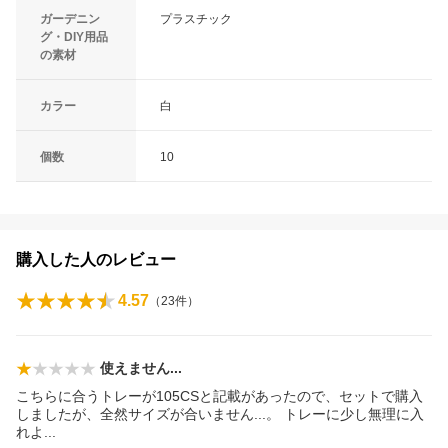
ガーデニン
プラスチック
グ・DIY用品
の素材
カラー
白
個数
10
購入した人のレビュー
4.57
（
23
件）
使えません...
こちらに合うトレーが105CSと記載があったので、セットで購入
しましたが、全然サイズが合いません...。 トレーに少し無理に入
れ
よ