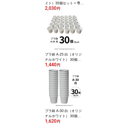
イト）35個セット + 専用
2,030
トレーPMT-35 白（ホワ
円
イト）付き トレーセッ
ト 多肉植物 鉢 エケベリ
ア
プラ鉢 A-25 白（オリジ
ナルホワイト） 30個セ
1,440
ット プラスチック鉢 プ
円
ラスチック植木鉢 プラン
ター 多肉 植物 多肉植物
エケベリア 鉢 植木鉢 プ
ラスチック ガーデニング
ガーデニング用品 ガーデ
ニング植木鉢 まとめ買い
園芸用品鉢
プラ鉢 A-30 白（オリジ
ナルホワイト） 30個セ
1,620
ット プラスチック鉢 プ
円
ラスチック植木鉢 多肉