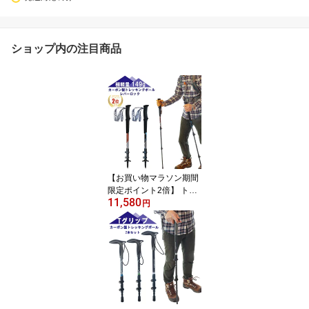
ショップ内の注目商品
【お買い物マラソン期間
限定ポイント2倍】 トレ
11,580
ッキングポール カーボン
円
製 2本セット 超軽量149
g 最少55cm ラバーキャ
ップ2個、キャリーバッ
ク付き 伸縮 持ち運び ハ
イキング