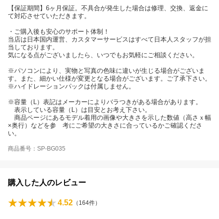
【保証期間】6ヶ月保証。不具合が発生した場合は修理、交換、返金に
て対応させていただきます。
・ご購入後も安心のサポート体制！
当店は日本国内運営、カスタマーサービスはすべて日本人スタッフが担
当しております。
気になる点がございましたら、いつでもお気軽にご相談ください。
※パソコンにより、実物と写真の色味に違いが生じる場合がございま
す。また、細かい仕様が変更となる場合がございます。ご了承下さい。
※ハイドレーションパックは付属しません。
※容量（L）表記はメーカーによりバラつきがある場合があります。
表示している容量（L）は目安とお考え下さい。
商品ページにあるモデル着用の画像や大きさを示した数値（高さｘ幅
×奥行）などを参 考にご希望の大きさに合っているかご確認くださ
い。
商品番号：SP-BG035
購入した人のレビュー
4.52
（
164
件）