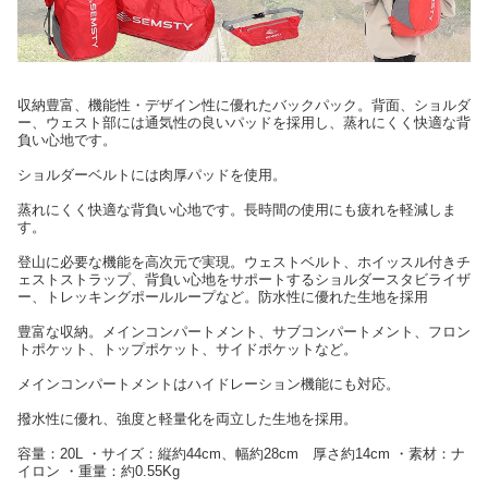
収納豊富、機能性・デザイン性に優れたバックパック。背面、ショルダ
ー、ウェスト部には通気性の良いパッドを採用し、蒸れにくく快適な背
負い心地です。
ショルダーベルトには肉厚パッドを使用。
蒸れにくく快適な背負い心地です。長時間の使用にも疲れを軽減しま
す。
登山に必要な機能を高次元で実現。ウェストベルト、ホイッスル付きチ
ェストストラップ、背負い心地をサポートするショルダースタビライザ
ー、トレッキングポールループなど。防水性に優れた生地を採用
豊富な収納。メインコンパートメント、サブコンパートメント、フロン
トポケット、トップポケット、サイドポケットなど。
メインコンパートメントはハイドレーション機能にも対応。
撥水性に優れ、強度と軽量化を両立した生地を採用。
容量：20L ・サイズ：縦約44cm、幅約28cm 厚さ約14cm ・素材：ナ
イロン ・重量：約0.55Kg