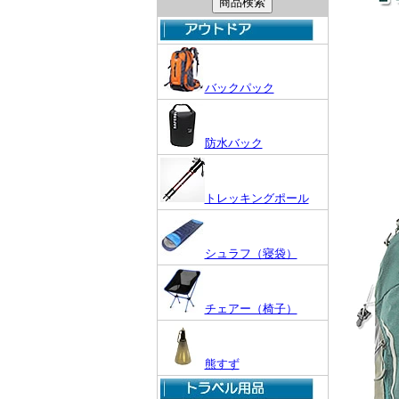
バックパック
防水バック
トレッキングポール
シュラフ（寝袋）
チェアー（椅子）
熊すず