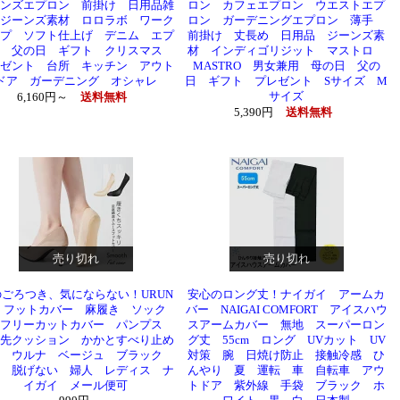
ンズエプロン 前掛け 日用品雑
ロン カフェエプロン ウエストエプ
ジーンズ素材 ロロラボ ワーク
ロン ガーデニングエプロン 薄手
プ ソフト仕上げ デニム エプ
前掛け 丈長め 日用品 ジーンズ素
ン 父の日 ギフト クリスマス
材 インディゴリジット マストロ
ゼント 台所 キッチン アウト
MASTRO 男女兼用 母の日 父の
ドア ガーデニング オシャレ
日 ギフト プレゼント Sサイズ M
サイズ
6,160円～
送料無料
5,390円
送料無料
売り切れ
売り切れ
ごろつき、気にならない！URUN
安心のロング丈！ナイガイ アームカ
 フットカバー 麻履き ソック
バー NAIGAI COMFORT アイスハウ
 フリーカットカバー パンプス
スアームカバー 無地 スーパーロン
先クッション かかとすべり止め
グ丈 55cm ロング UVカット UV
き ウルナ ベージュ ブラック
対策 腕 日焼け防止 接触冷感 ひ
 脱げない 婦人 レディス ナ
んやり 夏 運転 車 自転車 アウ
イガイ メール便可
トドア 紫外線 手袋 ブラック ホ