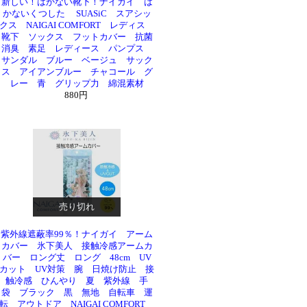
新しい！はかない靴下！ナイガイ は
かないくつした SUASiC スアシッ
クス NAIGAI COMFORT レディス
靴下 ソックス フットカバー 抗菌
消臭 素足 レディース パンプス
サンダル ブルー ベージュ サック
ス アイアンブルー チャコール グ
レー 青 グリップ力 綿混素材
880円
売り切れ
紫外線遮蔽率99％！ナイガイ アーム
カバー 氷下美人 接触冷感アームカ
バー ロング丈 ロング 48cm UV
カット UV対策 腕 日焼け防止 接
触冷感 ひんやり 夏 紫外線 手
袋 ブラック 黒 無地 自転車 運
転 アウトドア NAIGAI COMFORT