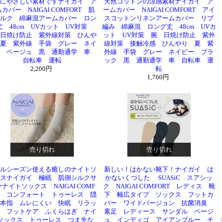
にやさしい素材ですナイガイ ア
天然コットンの涼感素材ナイガイ ア
カバー NAIGAI COMFORT 肌
ームカバー NAIGAI COMFORT アイ
ルク 綿麻混アームカバー ロン
スコットンリネンアームカバー リブ
丈 48cm UVカット UV対策
編み 綿麻混 ロング丈 48cm UVカ
日焼け防止 紫外線対策 ひんや
ット UV対策 腕 日焼け防止 紫外
夏 紫外線 手袋 グレー ネイ
線対策 接触冷感 ひんやり 夏 紫
ー ベージュ 黒 通勤通学 車
外線 手袋 グレー ネイビー ブラ
自転車 運転
ック 黒 通勤通学 車 自転車 運
2,200円
転
1,760円
売り切れ
売り切れ
ルシーズン使える癒しのナイトソ
新しい！はかない靴下！ナイガイ は
スナイガイ 極眠 肌側シルクサ
かないくつした SUASiC スアシッ
ナイトソックス NAIGAI COMF
ク NAIGAI COMFORT レディス 靴
T コンフォート トゥーレス 隠
下 幅広タイプ ソックス フットカ
本指 ムレにくい 快眠 リラッ
バー ワイドバージョン 抗菌消臭
 フットケア ふくらはぎ ナイ
素足 レディース サンダル ベージ
ソックス トゥーレス つま先な
ュ インディゴ アイアンブルー チ