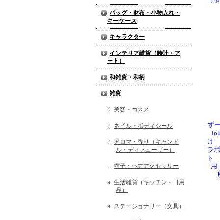
手
バッグ・財布・小物入れ・
キーケース
キャラクター
インテリア雑貨（時計・ア
ート）
和雑貨・和柄
雑貨
美容・コスメ
ずー
ネイル・ボディシール
l
け 
アロマ・香り（キャンド
ル・ディフューザー）
ラボ
ト 
帽子・ヘアアクセサリー
用
生活雑貨（キッチン・日用
品）
ステーショナリー（文具）