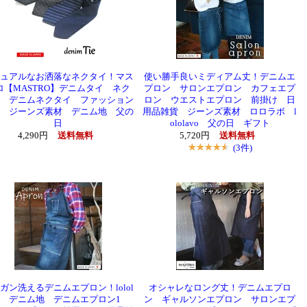
ュアルなお洒落なネクタイ！マス
使い勝手良いミディアム丈！デニムエ
ロ【MASTRO】デニムタイ ネク
プロン サロンエプロン カフェエプ
 デニムネクタイ ファッション
ロン ウエストエプロン 前掛け 日
 ジーンズ素材 デニム地 父の
用品雑貨 ジーンズ素材 ロロラボ l
日
ololavo 父の日 ギフト
4,290円
送料無料
5,720円
送料無料
(3件)
ガン洗えるデニムエプロン！lolol
オシャレなロング丈！デニムエプロ
vo デニム地 デニムエプロン1
ン ギャルソンエプロン サロンエプ