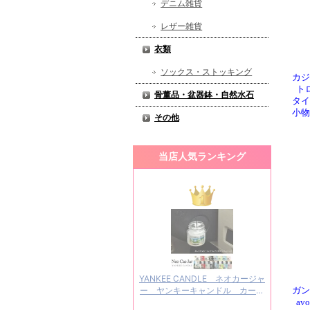
デニム雑貨
レザー雑貨
衣類
ソックス・ストッキング
カジ
ト
骨董品・盆器鉢・自然水石
タイ
小物
その他
当店人気ランキング
ガン
a