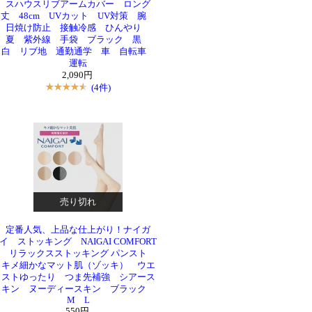
スハウスリブアームカバー ロング
丈 48cm UVカット UV対策 腕
日焼け防止 接触冷感 ひんやり
夏 紫外線 手袋 ブラック 黒
白 リブ地 通勤通学 車 自転車
運転
2,090円
(4件)
売り切れ
定番人気、上品な仕上がり！ナイガ
イ ストッキング NAIGAI COMFORT
リラックスストッキング パンスト
キメ細かなマット肌（ゾッキ） ウエ
ストゆったり つま先補強 シアース
キン ヌーディースキン ブラック
M L
550円