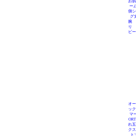
お肌
ーム
側シ
グ
腕 
り 
ビ
オー
ック
マー
OR
れ五
クス
ト