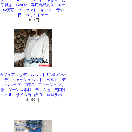
チェリースイートハート ふきん お
手拭き Blythe 専用台紙入り メー
ル便可 プレゼント ギフト 母の
日 ホワイトデー
1,815円
カジュアルなデニムベルト！LoLoLavo
デニムメッシュベルト ベルト デ
ニムループ USED ファッション小
物 ジーンズ素材 デニム地 穴開け
不要 サイズ自由自在 ロロラボ
3,190円