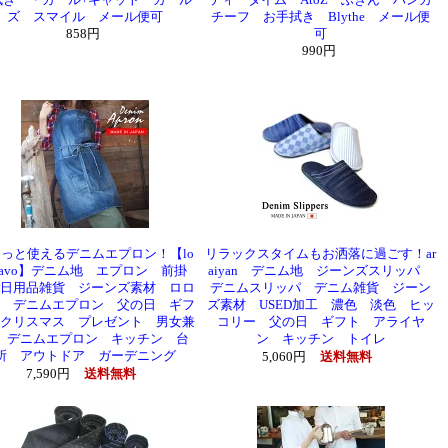
拭き ・ガール+キャット ガール
ティータイム AtoZ ふきん ハンカ
ズ スマイル メール便可
チーフ お手拭き Blythe メール便
858円
可
990円
っと使えるデニムエプロン！【lo
リラックスタイムもお洒落に過ごす！ar
olavo】デニム地 エプロン 前掛
aiyan デニム地 ジーンズスリッパ
日用品雑貨 ジーンズ素材 ロロ
デニムスリッパ デニム雑貨 ジーン
 デニムエプロン 父の日 ギフ
ズ素材 USED加工 濃色 淡色 ヒッ
クリスマス プレゼント 男女兼
コリー 父の日 ギフト アライヤ
 デニムエプロン キッチン 台
ン キッチン トイレ
所 アウトドア ガーデニング
5,060円
送料無料
7,590円
送料無料