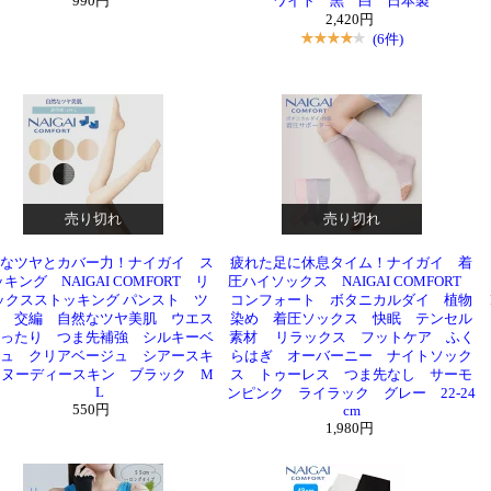
990円
ワイト 黒 白 日本製
2,420円
(6件)
売り切れ
売り切れ
なツヤとカバー力！ナイガイ ス
疲れた足に休息タイム！ナイガイ 着
キング NAIGAI COMFORT リ
圧ハイソックス NAIGAI COMFORT
ックスストッキング パンスト ツ
コンフォート ボタニカルダイ 植物
 交編 自然なツヤ美肌 ウエス
染め 着圧ソックス 快眠 テンセル
ったり つま先補強 シルキーベ
素材 リラックス フットケア ふく
ュ クリアベージュ シアースキ
らはぎ オーバーニー ナイトソック
 ヌーディースキン ブラック M
ス トゥーレス つま先なし サーモ
L
ンピンク ライラック グレー 22-24
550円
cm
1,980円