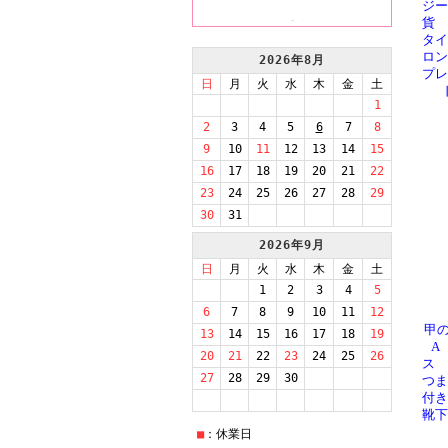
ジー
貨 
タイ
ロ
プレ
甲の
A
ス
つま
付
靴下