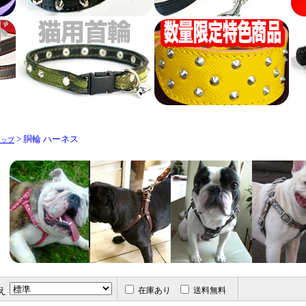
> 胴輪 ハーネス
トップ
え
在庫あり
送料無料