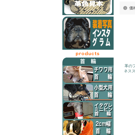
価
革の
ネス