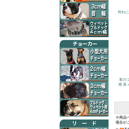
外れに
革の
用 革
※商品
場合が