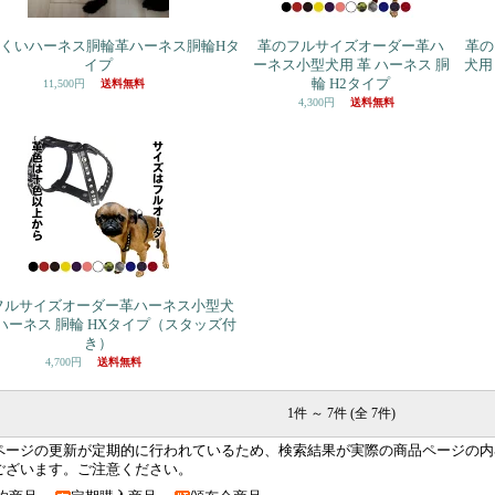
くいハーネス胴輪革ハーネス胴輪Hタ
革のフルサイズオーダー革ハ
革の
イプ
ーネス小型犬用 革 ハーネス 胴
犬用
輪 H2タイプ
11,500円
送料無料
4,300円
送料無料
フルサイズオーダー革ハーネス小型犬
 ハーネス 胴輪 HXタイプ（スタッズ付
き）
4,700円
送料無料
1件 ～ 7件 (全 7件)
ページの更新が定期的に行われているため、検索結果が実際の商品ページの内
ございます。ご注意ください。