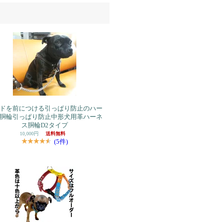
ドを前につける引っぱり防止のハー
胴輪引っぱり防止中形犬用革ハーネ
ス胴輪D2タイプ
10,000円
送料無料
(5件)