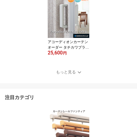
m×高176cm】 間仕切り
アコーディオンドア アコ
ーディオンカーテン 【代
引不可】
アコーディオンカーテン
オーダー タチカワブライ
25,600
ンド製 メイト【幅61～9
円
0cm × 高さ161～180c
m】 間仕切り パーテーシ
ョン 防炎 防汚 ホルムア
もっと見る
ルデヒド不使用 裏表生地
選択 代引不可
注目カテゴリ