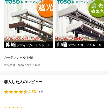
カーテンレール 伸縮
商品番号：toso-rinea-r2mw
購入した人のレビュー
4.83
（
6
件）