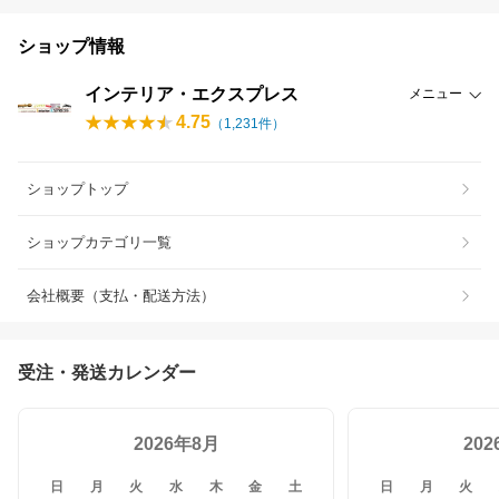
ショップ情報
インテリア・エクスプレス
メニュー
4.75
（
1,231
件）
ショップトップ
ショップカテゴリ一覧
会社概要（支払・配送方法）
受注・発送カレンダー
2026年8月
20
日
月
火
水
木
金
土
日
月
火