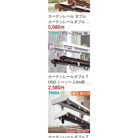
面付・天井付・L型選択
可能
カーテンレール ダブル
カーテンレールダブル タ
5,080
チカワブラインド 17mm
円
角型 V17 1.82m 定尺レ
ール 送料無料 継目がな
い定尺カーテンレール 長
さカット無料 正面付・天
井付選択可能
カーテンレールダブル T
OSO トーソー 2.0m用 カ
2,580
ーテンレール ダブル 伸
円
縮カーテンレール 1.1～
2.0mの範囲で伸縮 両開
き ホワイト・ブラウン
正面付ブラケット付 リー
ズナブル 角型伸縮
カーテンレールダブル T