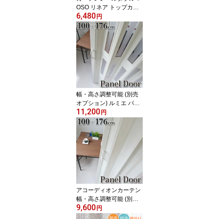
OSO リネア トップカバ
6,480
ー 2.0mダブル 伸縮カー
円
テンレール 伸縮 カーテ
ンレール ダブル 木目調
1.2～2.0mの範囲で使用
可 トップカバー付 サイ
ドカバー付 カーテンリタ
ーン仕様可 日本製
幅・高さ調整可能 (別売
オプション) ルミエ パネ
11,200
ルドア アコーディオンカ
円
ーテン 窓付 【幅100cm×
高176cm】 間仕切り ア
コーディオンドア 【代引
不可】
アコーディオンカーテン
幅・高さ調整可能 (別売
9,600
オプション) ラビート 窓
円
無 パネルドア 【幅100c