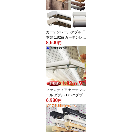
カーテンレールダブル 日
本製 1.82m カーテンレー
8,600
ル ダブル タチカワブラ
円
インド ファンティア ト
ップカバーセット サイド
カバー付 天井カバー付
上部からの光漏れ防止 遮
光性有り 継目がない定尺
カーテンレール 基本は正
面付タイプ
ファンティア カーテンレ
ール ダブル 1.82mダブル
6,980
サイドカバー仕様 タチカ
円
ワブラインド 日本製 ダ
ブルレール 定尺 送料無
料 継目がない定尺カーテ
ンレール 長さカット無料
片開への仕様変更無料 正