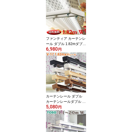
ップカバーセット サイド
カバー付 天井カバー付
上部からの光漏れ防止 遮
光性有り 継目がない定尺
カーテンレール 基本は正
面付タイプ
ファンティア カーテンレ
ール ダブル 1.82mダブル
6,980
サイドカバー仕様 タチカ
円
ワブラインド 日本製 ダ
ブルレール 定尺 送料無
料 継目がない定尺カーテ
ンレール 長さカット無料
片開への仕様変更無料 正
面付・天井付・L型選択
可能
カーテンレール ダブル
カーテンレールダブル タ
5,080
チカワブラインド 17mm
円
角型 V17 1.82m 定尺レ
ール 送料無料 継目がな
い定尺カーテンレール 長
さカット無料 正面付・天