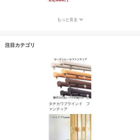
円
0cm × 高さ161～180c
m】 間仕切り パーテーシ
ョン 防炎 防汚 ホルムア
もっと見る
ルデヒド不使用 裏表生地
選択 代引不可
注目カテゴリ
タチカワブラインド フ
ァンティア