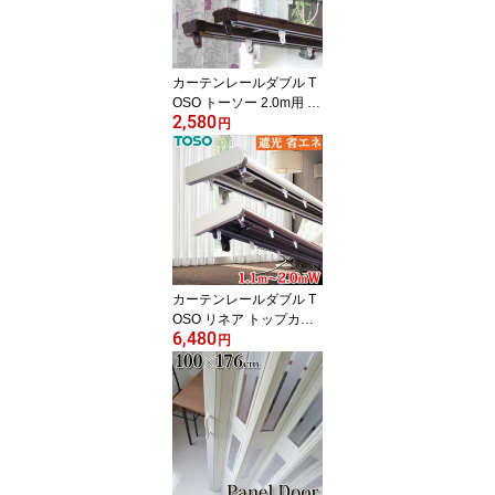
井付選択可能
カーテンレールダブル T
OSO トーソー 2.0m用 カ
2,580
ーテンレール ダブル 伸
円
縮カーテンレール 1.1～
2.0mの範囲で伸縮 両開
き ホワイト・ブラウン
正面付ブラケット付 リー
ズナブル 角型伸縮
カーテンレールダブル T
OSO リネア トップカバ
6,480
ー 2.0mダブル 伸縮カー
円
テンレール 伸縮 カーテ
ンレール ダブル 木目調
1.2～2.0mの範囲で使用
可 トップカバー付 サイ
ドカバー付 カーテンリタ
ーン仕様可 日本製