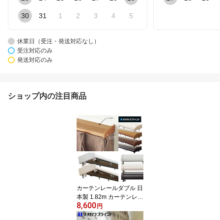
30
31
1
2
3
4
5
休業日（受注・発送対応なし）
受注対応のみ
発送対応のみ
ショップ内の注目商品
カーテンレールダブル 日
本製 1.82m カーテンレー
8,600
ル ダブル タチカワブラ
円
インド ファンティア ト