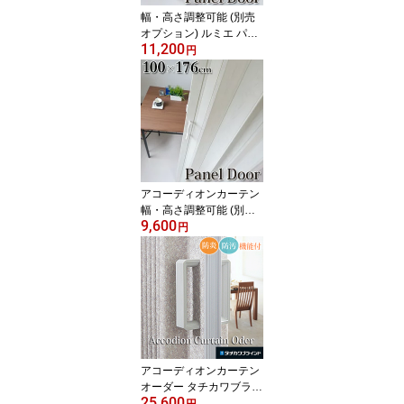
幅・高さ調整可能 (別売
オプション) ルミエ パネ
11,200
ルドア アコーディオンカ
円
ーテン 窓付 【幅100cm×
高176cm】 間仕切り ア
コーディオンドア 【代引
不可】
アコーディオンカーテン
幅・高さ調整可能 (別売
9,600
オプション) ラビート 窓
円
無 パネルドア 【幅100c
m×高176cm】 間仕切り
アコーディオンドア アコ
ーディオンカーテン 【代
引不可】
アコーディオンカーテン
オーダー タチカワブライ
25,600
ンド製 メイト【幅61～9