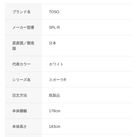
ブランド名
TOSO
メーカー型番
SPL-R
原産国／製造
日本
国
代表カラー
ホワイト
シリーズ名
スポーラR
注文方法
既製品
本体横幅
178cm
本体高さ
183cm