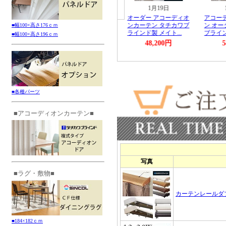
■幅100×高さ176ｃｍ
■幅100×高さ196ｃｍ
■各種パーツ
■アコーディオンカーテン■
■ラグ・敷物■
■184×182ｃｍ