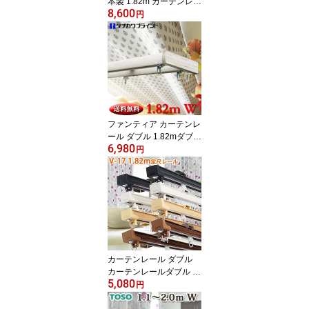
本製 1.82m カーテンレー
8,600
ル ダブル タチカワブラ
円
インド ファンティア ト
ップカバーセット サイド
カバー付 天井カバー付
上部からの光漏れ防止 遮
光性有り 継目がない定尺
カーテンレール 基本は正
面付タイプ
ファンティア カーテンレ
ール ダブル 1.82mダブル
6,980
サイドカバー仕様 タチカ
円
ワブラインド 日本製 ダ
ブルレール 定尺 送料無
料 継目がない定尺カーテ
ンレール 長さカット無料
片開への仕様変更無料 正
面付・天井付・L型選択
可能
カーテンレール ダブル
カーテンレールダブル タ
5,080
チカワブラインド 17mm
円
角型 V17 1.82m 定尺レ
ール 送料無料 継目がな