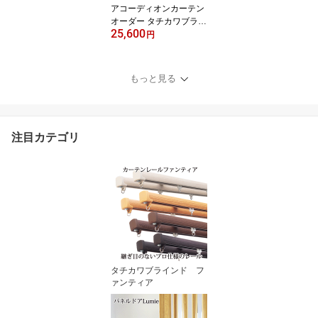
アコーディオンカーテン
オーダー タチカワブライ
25,600
ンド製 メイト【幅61～9
円
0cm × 高さ161～180c
m】 間仕切り パーテーシ
ョン 防炎 防汚 ホルムア
もっと見る
ルデヒド不使用 裏表生地
選択 代引不可
注目カテゴリ
タチカワブラインド フ
ァンティア