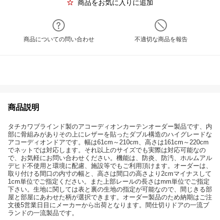
商品をお気に入りに追加
商品についての問い合わせ
不適切な商品を報告
商品説明
タチカワブラインド製のアコーディオンカーテンオーダー製品です、内
部に骨組みがありその上にレザーを貼ったダブル構造のハイグレードな
アコーディオンドアです。幅は61cm～210cm、高さは161cm～220cm
でネットでは対応します。それ以上のサイズでも実際は対応可能なの
で、お気軽にお問い合わせください。機能は、防炎、防汚、ホルムアル
デヒド不使用と環境に配慮、施設等でもご利用頂けます。オーダーは、
取り付ける間口の内寸の幅と、高さは間口の高さより2cmマイナスして
1cm単位でご指定ください。また上部レールの長さはmm単位でご指定
下さい。生地に関しては表と裏の生地の指定が可能なので、間じきる部
屋と部屋にあわせた柄が選択できます。オーダー製品のため納期はご注
文後5営業日目にメーカーから出荷となります。間仕切りドアの一流ブ
ランドの一流製品です。