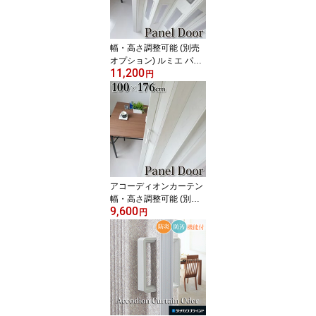
ーン仕様可 日本製
幅・高さ調整可能 (別売
オプション) ルミエ パネ
11,200
ルドア アコーディオンカ
円
ーテン 窓付 【幅100cm×
高176cm】 間仕切り ア
コーディオンドア 【代引
不可】
アコーディオンカーテン
幅・高さ調整可能 (別売
9,600
オプション) ラビート 窓
円
無 パネルドア 【幅100c
m×高176cm】 間仕切り
アコーディオンドア アコ
ーディオンカーテン 【代
引不可】