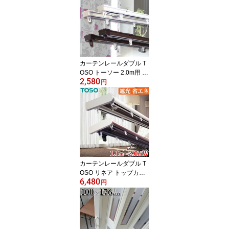
い定尺カーテンレール 長
さカット無料 正面付・天
井付選択可能
カーテンレールダブル T
OSO トーソー 2.0m用 カ
2,580
ーテンレール ダブル 伸
円
縮カーテンレール 1.1～
2.0mの範囲で伸縮 両開
き ホワイト・ブラウン
正面付ブラケット付 リー
ズナブル 角型伸縮
カーテンレールダブル T
OSO リネア トップカバ
6,480
ー 2.0mダブル 伸縮カー
円
テンレール 伸縮 カーテ
ンレール ダブル 木目調
1.2～2.0mの範囲で使用
可 トップカバー付 サイ
ドカバー付 カーテンリタ