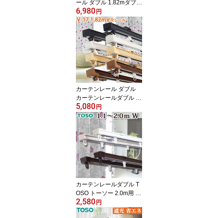
ール ダブル 1.82mダブル
6,980
サイドカバー仕様 タチカ
円
ワブラインド 日本製 ダ
ブルレール 定尺 送料無
料 継目がない定尺カーテ
ンレール 長さカット無料
片開への仕様変更無料 正
面付・天井付・L型選択
可能
カーテンレール ダブル
カーテンレールダブル タ
5,080
チカワブラインド 17mm
円
角型 V17 1.82m 定尺レ
ール 送料無料 継目がな
い定尺カーテンレール 長
さカット無料 正面付・天
井付選択可能
カーテンレールダブル T
OSO トーソー 2.0m用 カ
2,580
ーテンレール ダブル 伸
円
縮カーテンレール 1.1～