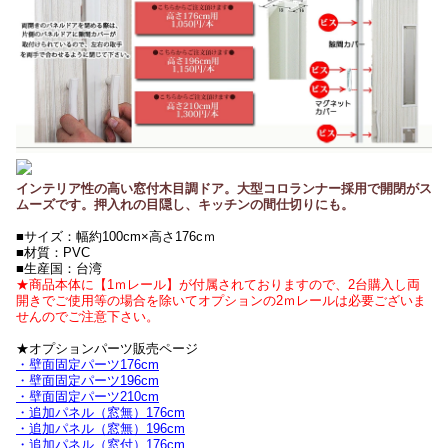
インテリア性の高い窓付木目調ドア。大型コロランナー採用で開閉がス
ムーズです。押入れの目隠し、キッチンの間仕切りにも。
■サイズ：幅約100cm×高さ176cｍ
■材質：PVC
■生産国：台湾
★商品本体に【1ｍレール】が付属されておりますので、2台購入し両
開きでご使用等の場合を除いてオプションの2ｍレールは必要ございま
せんのでご注意下さい。
★オプションパーツ販売ページ
・壁面固定パーツ176cm
・壁面固定パーツ196cm
・壁面固定パーツ210cm
・追加パネル（窓無）176cm
・追加パネル（窓無）196cm
・追加パネル（窓付）176cm