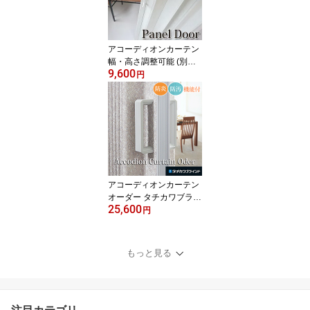
アコーディオンカーテン
幅・高さ調整可能 (別売
9,600
オプション) ラビート 窓
円
無 パネルドア 【幅100c
m×高176cm】 間仕切り
アコーディオンドア アコ
ーディオンカーテン 【代
引不可】
アコーディオンカーテン
オーダー タチカワブライ
25,600
ンド製 メイト【幅61～9
円
0cm × 高さ161～180c
m】 間仕切り パーテーシ
ョン 防炎 防汚 ホルムア
もっと見る
ルデヒド不使用 裏表生地
選択 代引不可