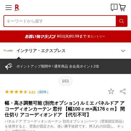
8/11(火)01:59まで
要エントリー
インテリア・エクスプレス
ポイントアップ期間中 ! 通常商品 全会員ポイント2倍
1/11
（
80
件）
4.61
幅・高さ調整可能 (別売オプション) ルミエ パネルドア ア
コーディオンカーテン 窓付 【幅100ｃｍ×高176ｃｍ】 間
仕切り アコーディオンドア 【代引不可】
パネルドア アコーディオンカーテン 別売オプションパーツ（壁面固定部品）
を使用すると、壁面が固定され、使い勝手抜群です。押入れの目隠し、キッ