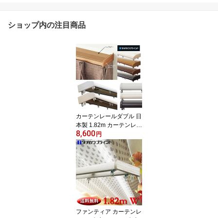
ショップ内の注目商品
カーテンレールダブル 日
本製 1.82m カーテンレー
8,600
ル ダブル タチカワブラ
円
インド ファンティア ト
ップカバーセット サイド
カバー付 天井カバー付
上部からの光漏れ防止 遮
光性有り 継目がない定尺
カーテンレール 基本は正
面付タイプ
ファンティア カーテンレ