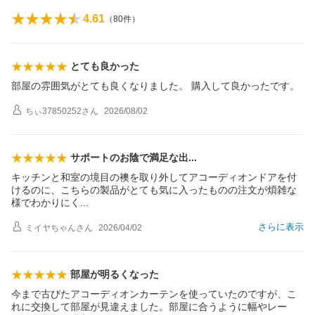
4.61
（
80
件）
とても良かった
部屋の雰囲気がとても良くなりました。 購入して良かったです。
ちぃ37850252
さん
2026/08/02
サポートのお陰で満足な
出
キッチンと和室の境目の襖を取り外してアコーディオンドアを付
けるのに、こちらの製品がとても気に入ったものの注文が煩雑な
様でわかりに
く
さらに表示
ミイヤちゃん
さん
2026/04/02
部屋が明るくなった
今まで古びたアコーディオンカーテンを使っていたのですが、こ
れに交換して部屋が見違えました。部屋に合うように幅やレー