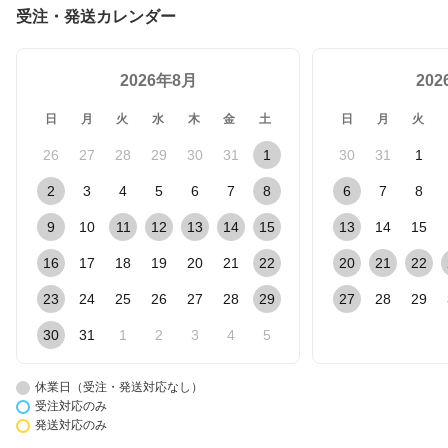
受注・発送カレンダー
2026年8月
20
日
月
火
水
木
金
土
日
月
火
26
27
28
29
30
31
1
30
31
1
2
3
4
5
6
7
8
6
7
8
9
10
11
12
13
14
15
13
14
15
16
17
18
19
20
21
22
20
21
22
23
24
25
26
27
28
29
27
28
29
30
31
1
2
3
4
5
休業日（受注・発送対応なし）
受注対応のみ
発送対応のみ