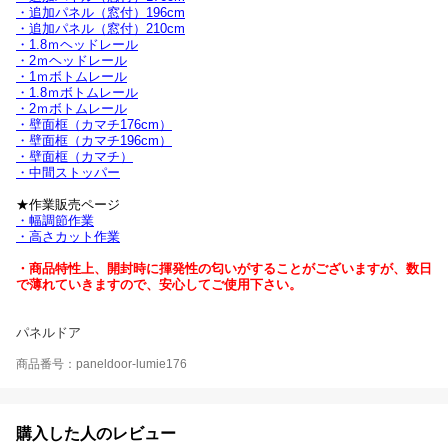
・追加パネル（窓付）196cm
・追加パネル（窓付）210cm
・1.8ｍヘッドレール
・2ｍヘッドレール
・1ｍボトムレール
・1.8ｍボトムレール
・2ｍボトムレール
・壁面框（カマチ176cm）
・壁面框（カマチ196cm）
・壁面框（カマチ）
・中間ストッパー
★作業販売ページ
・幅調節作業
・高さカット作業
・商品特性上、開封時に揮発性の匂いがすることがございますが、数日
で薄れていきますので、安心してご使用下さい。
パネルドア
商品番号：paneldoor-lumie176
購入した人のレビュー