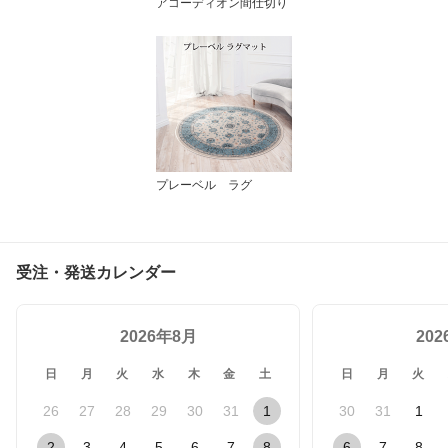
アコーディオン間仕切り
プレーベル ラグ
受注・発送カレンダー
2026年8月
20
日
月
火
水
木
金
土
日
月
火
26
27
28
29
30
31
1
30
31
1
2
3
4
5
6
7
8
6
7
8