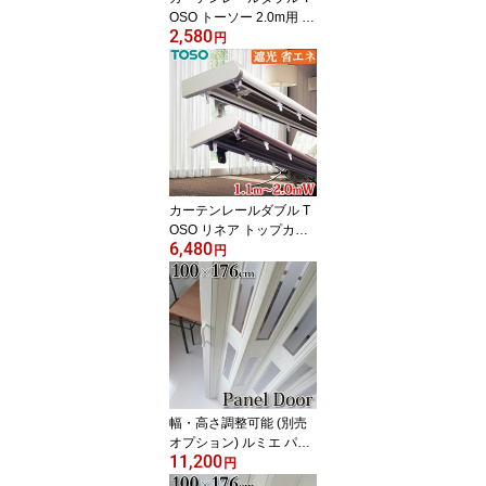
OSO トーソー 2.0m用 カ
2,580
ーテンレール ダブル 伸
円
縮カーテンレール 1.1～
2.0mの範囲で伸縮 両開
き ホワイト・ブラウン
正面付ブラケット付 リー
ズナブル 角型伸縮
カーテンレールダブル T
OSO リネア トップカバ
6,480
ー 2.0mダブル 伸縮カー
円
テンレール 伸縮 カーテ
ンレール ダブル 木目調
1.2～2.0mの範囲で使用
可 トップカバー付 サイ
ドカバー付 カーテンリタ
ーン仕様可 日本製
幅・高さ調整可能 (別売
オプション) ルミエ パネ
11,200
ルドア アコーディオンカ
円
ーテン 窓付 【幅100cm×