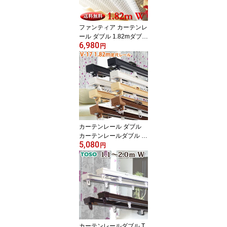
カーテンレール 基本は正
面付タイプ
ファンティア カーテンレ
ール ダブル 1.82mダブル
6,980
サイドカバー仕様 タチカ
円
ワブラインド 日本製 ダ
ブルレール 定尺 送料無
料 継目がない定尺カーテ
ンレール 長さカット無料
片開への仕様変更無料 正
面付・天井付・L型選択
可能
カーテンレール ダブル
カーテンレールダブル タ
5,080
チカワブラインド 17mm
円
角型 V17 1.82m 定尺レ
ール 送料無料 継目がな
い定尺カーテンレール 長
さカット無料 正面付・天
井付選択可能
カーテンレールダブル T