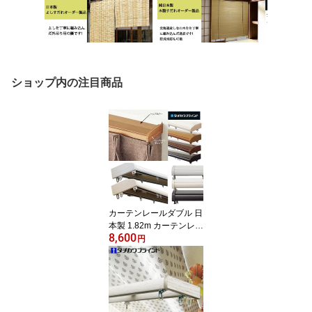
ショップ内の注目商品
カーテンレールダブル 日
本製 1.82m カーテンレー
8,600
ル ダブル タチカワブラ
円
インド ファンティア ト
ップカバーセット サイド
カバー付 天井カバー付
上部からの光漏れ防止 遮
光性有り 継目がない定尺