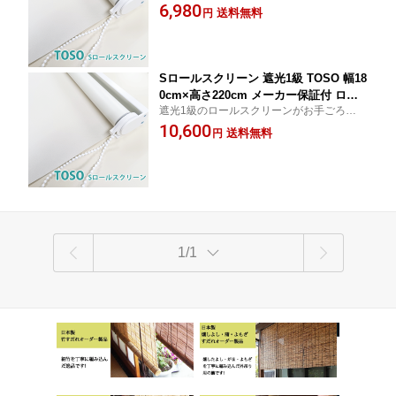
で軽量、しかもメーカー保証が付いていま
6,980
ールチェーンタイプ 送料無料 お手ごろ
送料無料
円
す。操作は耐久性のあるボールチェーンタ
価格 軽量 代引不可
イプです。
Sロールスクリーン 遮光1級 TOSO 幅18
0cm×高さ220cm メーカー保証付 ロー
遮光1級のロールスクリーンがお手ごろ価格
ルカーテン カーテンレール取付金具付
で軽量、しかもメーカー保証が付いていま
10,600
ボールチェーンタイプ 送料無料 お手ご
送料無料
円
す。操作は耐久性のあるボールチェーンタ
ろ価格 軽量 代引不可
イプです。
1/1