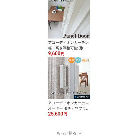
高176cm】 間仕切り ア
コーディオンドア 【代引
不可】
アコーディオンカーテン
幅・高さ調整可能 (別売
9,600
オプション) ラビート 窓
円
無 パネルドア 【幅100c
m×高176cm】 間仕切り
アコーディオンドア アコ
ーディオンカーテン 【代
引不可】
アコーディオンカーテン
オーダー タチカワブライ
25,600
ンド製 メイト【幅61～9
円
0cm × 高さ161～180c
m】 間仕切り パーテーシ
ョン 防炎 防汚 ホルムア
もっと見る
ルデヒド不使用 裏表生地