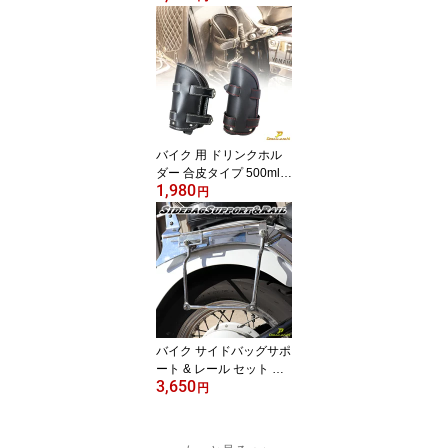
ター球 セット カワサキ
ヤマハ ホンダ 様々な車
種に対応 セットで超お
得！CB400 ゼファー400
/ 1100 ネイキッド【メー
ル便】
バイク 用 ドリンクホル
ダー 合皮タイプ 500ml
1,980
取り付け可能 当店サイド
円
バッグの付属ドリンクホ
ルダー 簡単装着 ステッ
チ色あり 追加 【メール
便】【送料無料】
バイク サイドバッグサポ
ート & レール セット サ
3,650
ドルバッグ 汎用 サイド
円
バッグ ステー サイドバ
ック サポート メッキ 取
付幅180-235mm バイク