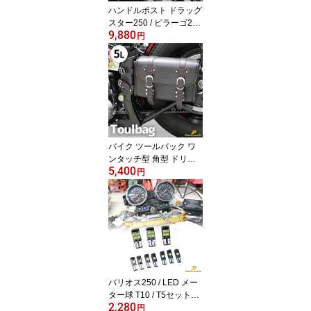
ハンドルポスト ドラッグ
スター250 / ビラーゴ250
9,880
用 専用ボルト付 ハンド
円
ルポスト ライザー 6イン
チUP 150mmアップ 鬼型
タイプ！ 【Dream-Japa
nオリジナル】
バイク ツールバック ワ
ンタッチ型 角型 ドリン
5,400
クホルダー 、内ポケット
円
付 ( 5L ) ブラック ツール
バッグ バイクツールバッ
グ ツールバック バイク
バッグ バイク用品 小物
入れ バッグ 工具入れ PU
合皮 おしゃれ かっこい
い ステッチ ケースロッ
ク
バリオス250 / LED メー
ター球 T10 / T5セット
2,280
【4色あり】 インジゲー
円