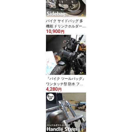
ク用カバン 合皮 バイク
オートバイ アメリカン
黒 ブラック ドラッグス
ター スポ
バイク サイドバッグ 多
機能 ドリンクホルダー
10,900
レインカバー 簡易ロック
円
付き 15L 容量可変可能
バイクサイドバック フル
カバー防水 合皮 オリジ
ナル バイク用品 小物入
れ バッグ 工具入れ マチ
あり コード穴付き Drea
m-Japan製 【DJ-a388】
『バイク ツールバッグ』
ワンタッチ型 防水 フロ
4,280
ント ツーリングバッグ
円
内ポケット付き ツーリン
グバック ツールバック
バッグ 黒 ブラック 簡単
取り付け アメリカン 小
物入れ ハーレー マグナ
ビラーゴ DS エイプ ツー
リング バック ギフト 贈
り物 プレゼント