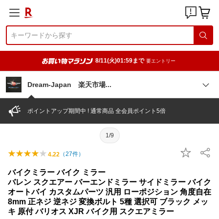
8/11(火)01:59まで
要エントリー
Dream-Japan 楽天市
場
ポイントアップ期間中 ! 通常商品 全会員ポイント5倍
1/9
（
27
件）
4.22
バイクミラー バイク ミラー
バレン スクエアー バーエンドミラー サイドミラー バイク
オートバイ カスタムパーツ 汎用 ローポジション 角度自在
8mm 正ネジ 逆ネジ 変換ボルト 5種 選択可 ブラック メッ
キ 原付 バリオス XJR バイク用 スクエアミラー