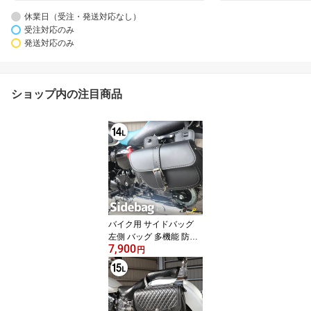
休業日（受注・発送対応なし）
受注対応のみ
発送対応のみ
ショップ内の注目商品
バイク用 サイドバッグ
左側 バッグ 多機能 防水
7,900
大容量 14L ドリンクホル
円
ダー レインカバー 簡易
ロック付き 配線穴あり
バイクサイドバック バイ
クドリンクホルダー バイ