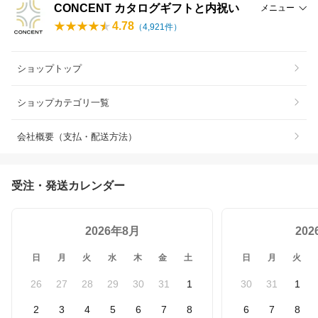
CONCENT カタログギフトと内祝い
メニュー
4.78
（
4,921
件）
ショップトップ
ショップカテゴリ一覧
会社概要（支払・配送方法）
受注・発送カレンダー
2026年8月
20
日
月
火
水
木
金
土
日
月
火
26
27
28
29
30
31
1
30
31
1
2
3
4
5
6
7
8
6
7
8