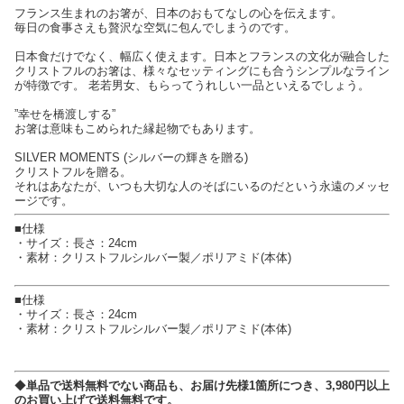
フランス生まれのお箸が、日本のおもてなしの心を伝えます。
毎日の食事さえも贅沢な空気に包んでしまうのです。
日本食だけでなく、幅広く使えます。日本とフランスの文化が融合した
クリストフルのお箸は、様々なセッティングにも合うシンプルなライン
が特徴です。 老若男女、もらってうれしい一品といえるでしょう。
”幸せを橋渡しする”
お箸は意味もこめられた縁起物でもあります。
SILVER MOMENTS (シルバーの輝きを贈る)
クリストフルを贈る。
それはあなたが、いつも大切な人のそばにいるのだという永遠のメッセ
ージです。
■仕様
・サイズ：長さ：24cm
・素材：クリストフルシルバー製／ポリアミド(本体)
■仕様
・サイズ：長さ：24cm
・素材：クリストフルシルバー製／ポリアミド(本体)
◆
単品で送料無料でない商品も、お届け先様1箇所につき、3,980円以上
のお買い上げで送料無料です。