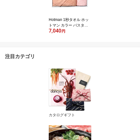
し お礼 贈り物 出産祝い
結婚祝い お取り寄せ ラ
イスバンズ お中元 御中
Hotman 1秒タオル ホッ
元
トマン カラー バスタオ
7,040
ル・ヘアタオル各1枚セ
円
ット SPI PI BH-10055 送
料無料 メッセージカード
お返し お祝い 内祝い 結
婚祝い 出産祝い 出産 快
注目カテゴリ
気祝い 引出物 引き出物
香典返し 上質 プレゼン
ト 人気 30代 40代 50代
ギフト
カタログギフト