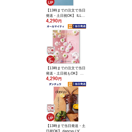
【13時までの注文で当日
発送・土日祝OK】 ILLU
4,290
MS (イルムス) ギフトカ
円
タログ ストロイエ カタ
ログギフト 送料無料 内
祝い お祝い お返し 新築
出産 快気 誕生日プレゼ
ント 誕生日祝い 香典返
し 昇進祝い おしゃれ 雑
貨 4000円コース プレゼ
ント 北欧 新築祝い お中
【13時までの注文で当日
元 父の日
発送・土日祝もOK】 カ
4,290
タログギフト 送料無料
円
リンベル Presentage (プ
レゼンテージ)GALOP
〔ギャロップ〕 内祝い
お祝い 新築 出産 快気祝
い 引き出物 香典返し ギ
フトカタログ おしゃれ 4
000円コース 結婚祝い プ
レゼント カタログ 父の
【13時まで当日発送・土
日 お中元
日祝OK】 dancyu (ダン