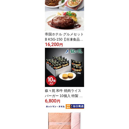
い お返し お礼 お取り寄
せ プレゼント 贈り物 高
級 おしゃれ 和スイーツ
有名 おすすめ 帰省土産
手土産 お菓子ギフト 父
の日 お中元 御中元
帝国ホテル グルメセット
B KSG-150【冷凍食品】
16,200
惣菜 高級 内祝い 結婚 出
円
産 祝い 快気祝い 新築祝
い プレゼント 人気 おす
すめ 食べ物 お取り寄せ
プレゼント お祝い 内祝
い お礼 結婚 出産 快気 引
き出物 香典返し 誕生日
祝い ギフトセット 高級
父の日 お中元 御中元
叙々苑 和牛 焼肉ライス
バーガー 10個入 特製 セ
6,800
ット 送料無料 グルメ ギ
円
フト じょじょえん 叙々
苑ライスバーガー 冷凍
叙々苑バーガー お祝い
高級 プレゼント 食べ物
焼肉 焼き肉 内祝い お返