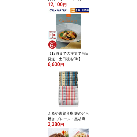
12,100
チュウ) グルメ カタログ
円
ギフト CBコース 送料無
料 内祝い お祝い お返し
新築 出産 結婚 祝い返し
誕生日プレゼント 誕生日
祝い ギフトカタログ お
しゃれ 昇進祝い 退職祝
い 10000円 1万円コース
結婚祝い お中元 父の日
【13時までの注文で当日
発送・土日祝もOK】 カ
6,600
タログギフト グルメ 送
円
料無料 best Gourmet (ベ
ストグルメ) グルメカタ
ログギフト baudoyer (ボ
ードイエル) 内祝い お祝
い 新築 出産 香典返し ギ
フトカタログ 食べ物 600
0円コース 結婚祝い おし
ゃれギフト 父の日 お中
ふるや古賀音庵 餅のどら
元
焼き プレーン・黒胡麻各
3,380
6個入 和菓子 ギフトセッ
円
ト ギフト 個包装 結婚 出
産 引き出物 お祝い 内祝