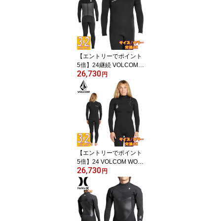
ストジップ 3x2 ウェット
スーツ サーフィン 海外
モデル
【エントリーでポイント
5倍】24継続 VOLCOM
26,730
MODULATOR 3/2 BACK
円
ZIP FULLSUIT/ボルコム
モジュレーター バックジ
ップ 3x2 ウェットスーツ
サーフィン 海外モデル
【エントリーでポイント
5倍】24 VOLCOM WOM
26,730
ODULATOR 3/2 CHEST
円
ZIP/ボルコム モジュレー
ター チェストジップ 3x2
ウェットスーツ サーフィ
ン レディース 海外モデ
ル