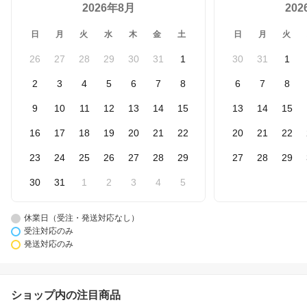
2026年8月
20
日
月
火
水
木
金
土
日
月
火
26
27
28
29
30
31
1
30
31
1
2
3
4
5
6
7
8
6
7
8
9
10
11
12
13
14
15
13
14
15
16
17
18
19
20
21
22
20
21
22
23
24
25
26
27
28
29
27
28
29
30
31
1
2
3
4
5
休業日（受注・発送対応なし）
受注対応のみ
発送対応のみ
ショップ内の注目商品