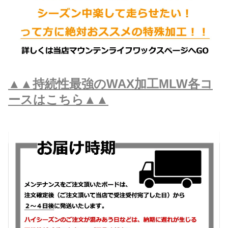
▲▲持続性最強のWAX加工MLW各コ
ースはこちら▲▲