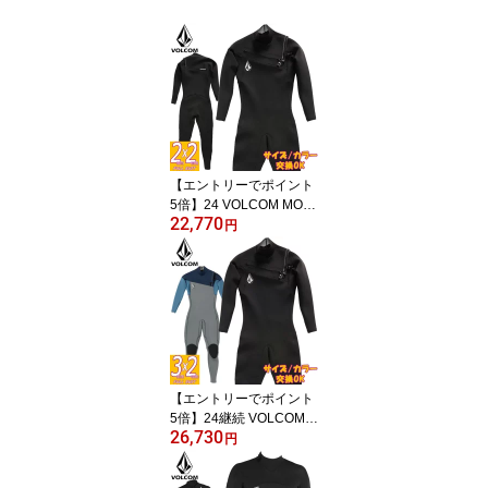
【エントリーでポイント
5倍】24 VOLCOM MOD
22,770
ULATOR 2/2 FULLSUIT/
円
ボルコム モジュレーター
2x2 ウェットスーツ サー
フィン 海外モデル
【エントリーでポイント
5倍】24継続 VOLCOM
26,730
MODULATOR 3/2 CHES
円
T ZIP FULLSUIT/ボルコ
ム モジュレーター チェ