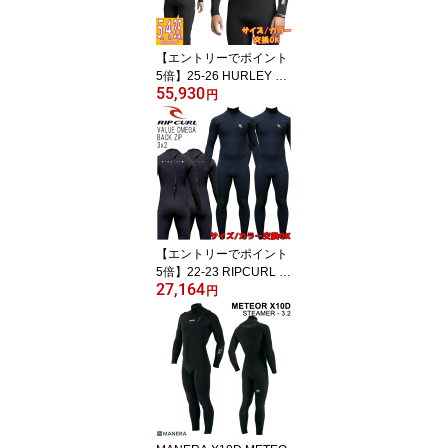
【エントリーでポイント
5倍】25-26 HURLEY AD
55,930
VANTAGE 5/4/3.5 FULL
円
SUIT/ハーレー アドバン
テージ 5/4/3.5 ウェット
スーツ サーフィン セミ
ドライ ジャージ
【エントリーでポイント
5倍】22-23 RIPCURL V
27,164
ALUE OMEGA BACK ZIP
円
/ リップカール バリュー
オメガ バックジップ 3×2
Q30-002 ウェットスーツ
サーフィン フルスーツ
ジャージ 春秋用 日本企
画