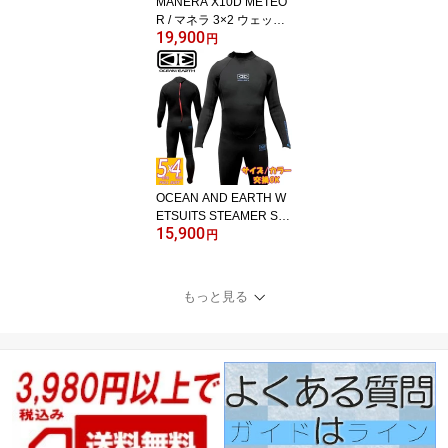
MANERA X10D METEO
R / マネラ 3×2 ウェット
19,900
スーツ サーフィン フル
円
スーツ フロントジップ
チェストジップ ジャージ
春秋用
OCEAN AND EARTH W
ETSUITS STEAMER SC
15,900
HOOL 5/4/オーシャンア
円
ンドアーススチーマー ス
クールモデル バックジッ
プ ウェットスーツ サー
もっと見る
フィン