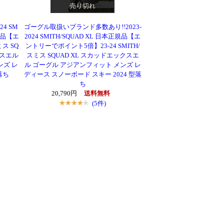
売り切れ
4 SM
ゴーグル取扱いブランド多数あり!!2023-
正規品【エ
2024 SMITH/SQUAD XL 日本正規品【エ
ス SQ
ントリーでポイント5倍】23-24 SMITH/
クスエル
スミス SQUAD XL スカッドエックスエ
ンズ レ
ル ゴーグル アジアンフィット メンズ レ
落ち
ディース スノーボード スキー 2024 型落
ち
20,790円
送料無料
(5件)