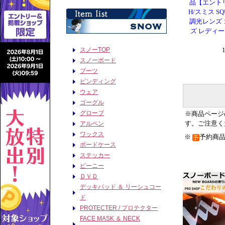
品【エントリ
H/スミス SQ
調光レンズ 
ズ レディー
※商品ページ
す。ご注意く
※
予約商