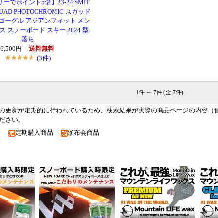
ーでポイント5倍】23-24 SMIT
UAD PHOTOCHROMIC スカッド
ゴーグル アジアンフィット メン
ス スノーボード スキー 2024 型
落ち
16,500円
送料無料
(3件)
1件 ～ 7件 (全 7件)
の更新が定期的に行われているため、検索結果が実際の商品ページの内容（
ださい。
品
定期購入商品
頒布会商品